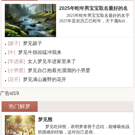
2025年蛇年男宝宝取名最好的名
2025年蛇年男宝宝取名最好的名字
字
2025年是农历乙巳蛇年，天干属&ld...
[
跛子
]
梦见跛子
[
牛
]
梦见牛很凶猛冲我来
[
羊进家
]
女人梦见羊进家里来了
[
小男婴
]
梦见自己抱着光溜溜的小男婴
[
花开
]
梦见满山遍野的花开
广告id19
热门解梦
梦见熊
梦见吃掉熊，表明梦者善于总结，能够吸收战
胜困难的经验，这对自己是很...