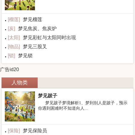
[
榴莲
]
梦见榴莲
[
炭
]
梦见焦炭、焦炭炉
[
太阳
]
梦见彩虹与太阳同时出现
[
物品
]
梦见三股叉
[
锁
]
梦见锁
广告id20
人物类
梦见跛子
梦见跛子梦境解析1、梦到别人是跛子，预示
你遇到困难时不知道向人...
[
保险
]
梦见保险员