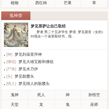
植物
西红柿
芒果
草
鬼神类
梦见菩萨让自己取经
梦者:男二十五岁学生 梦境: 梦见观音（女的）
叫我去一个庙里取经书，我...
[
神
]
梦见到庙里拜神
[
佛祖
]
梦见大雄宝殿和佛祖
[
尸体
]
梦见木乃伊
[
头
]
梦见骷髅头
[
情人
]
梦见情人的骷髅头
鬼神
死人
神
孙悟空
天堂
龙
鬼
巫师