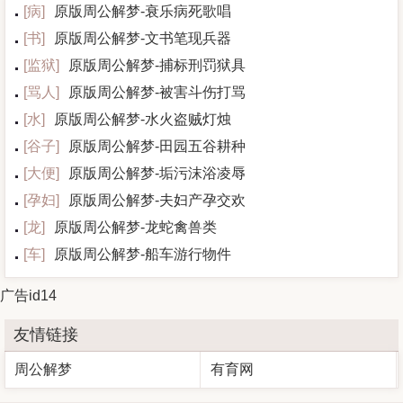
[
病
]
原版周公解梦-衰乐病死歌唱
[
书
]
原版周公解梦-文书笔现兵器
[
监狱
]
原版周公解梦-捕标刑罚狱具
[
骂人
]
原版周公解梦-被害斗伤打骂
[
水
]
原版周公解梦-水火盗贼灯烛
[
谷子
]
原版周公解梦-田园五谷耕种
[
大便
]
原版周公解梦-垢污沫浴凌辱
[
孕妇
]
原版周公解梦-夫妇产孕交欢
[
龙
]
原版周公解梦-龙蛇禽兽类
[
车
]
原版周公解梦-船车游行物件
广告id14
友情链接
周公解梦
有育网