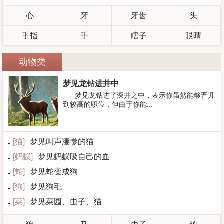
心
牙
牙齿
头
手指
手
瞎子
眼睛
动物类
梦见龙钻进井中
梦见龙钻进了深井之中，表示你虽然能够晋升
到较高的职位，但由于你能...
[
猫
]
梦见叫声凄惨的猫
[
蚂蚁
]
梦见蚂蚁吸自己的血
[
蛇
]
梦见蛇变成狗
[
狗
]
梦见狗毛
[
菜
]
梦见菜园、虫子、猫