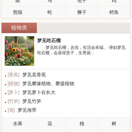
狼
马
虫子
鸡
熊猫
蛇
狮子
鳄鱼
植物类
梦见吃石榴
·梦见吃石榴，吉兆，生活会幸福。·孕妇梦见
吃石榴，会喜得贵子，生男孩...
[
香蕉
]
梦见卖香蕉
[
植物
]
梦见攀缘植物、攀援植物
[
萝卜
]
梦见萝卜在长大
[
竹笋
]
梦见竹笋
[
海
]
梦见海带
水果
花
桃
树