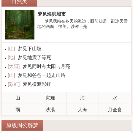
自然类
梦见海滨城市
梦见我站在冬天的海边，眼前却是一副冰天雪
地的画面，很美。沙滩上是...
[
山
]
梦见下山坡
[
地
]
梦见地震了等死
[
太阳
]
梦见同时有太阳与月亮
[
山
]
梦见和爸爸一起走山路
[
彩虹
]
梦见横渡彩虹
山
灾难
海
水
雨
沙漠
大海
月全食
原版周公解梦