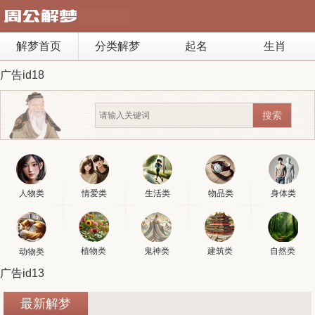
解梦首页
分类解梦
起名
生肖
广告id18
人物类
情爱类
生活类
物品类
身体类
植物类
鬼神类
建筑类
自然类
动物类
广告id13
最新解梦