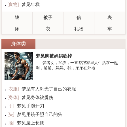
[
食物
]
梦见年糕
钱
被子
信
表
床
衣
礼物
车
身体类
梦见脚被妈妈砍掉
梦者女，20岁，一直都跟家里人生活在一起
啊，爸爸、妈妈、我，弟弟在外地...
[
衣服
]
梦见有人剥光了自己的衣服
[
身体
]
梦见身体被烫伤
[
手
]
梦见手腕开刀
[
头
]
梦见用镜子照自己的头
[
脸
]
梦见脸上长痣