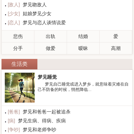
[
敌人
]
梦见吻敌人
[
少女
]
姑娘梦见少女
[
恋人
]
梦见与恋人谈情说爱
悲伤
出轨
结婚
爱
分手
做爱
暧昧
高潮
生活类
梦见睡觉
梦见自己睡觉或进入梦乡，就意味着灾难在自
己不防备的时候，悄然降临...
[
爸爸
]
梦见和爸爸一起被追杀
[
病
]
梦见生病、得病、疾病
[
争吵
]
梦见和老师争吵