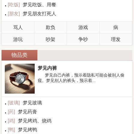
[
吃饭
]
梦见吃饭、用餐
[
朋友
]
梦见朋友打死人
骂人
欺负
游戏
病
游玩
吵架
争吵
理发
物品类
梦见内裤
梦见自己内裤，预示着隐私可能会被别人偷
窥。梦见别人的裤头，预示着...
[
玻璃
]
梦见玻璃
[
药
]
梦见药膏
[
鸡
]
梦见烤鸡、烧鸡
[
鸭
]
梦见烤鸭