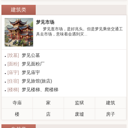
建筑类
梦见市场
梦见逛市场，是好兆头。但是梦见乘坐交通工
具去市场，意味着会遇到灾...
[
坟墓
]
梦见公墓
[
面粉
]
梦见面粉厂
[
庙宇
]
梦见庙宇
[
住宿
]
梦见旅馆(旅店)
[
楼梯
]
梦见楼梯、爬楼梯
寺庙
家
监狱
建筑
楼
店
废墟
房子