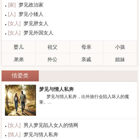
[
家
]
梦见政治家
[
人
]
梦见小矮人
[
女人
]
梦见胖女人
[
女人
]
梦见外国女人
婴儿
祖父
母亲
小孩
弟弟
外公
亲戚
姐妹
情爱类
梦见与情人私奔
梦见与情人私奔，出外旅行会陷入坏人的魔
掌。...
[
女人
]
男人梦见陷入女人的情网
[
情人
]
梦见与情人私奔