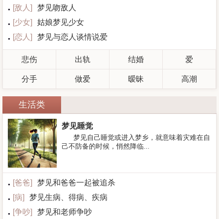
[
敌人
]
梦见吻敌人
[
少女
]
姑娘梦见少女
[
恋人
]
梦见与恋人谈情说爱
悲伤
出轨
结婚
爱
分手
做爱
暧昧
高潮
生活类
梦见睡觉
梦见自己睡觉或进入梦乡，就意味着灾难在自
己不防备的时候，悄然降临...
[
爸爸
]
梦见和爸爸一起被追杀
[
病
]
梦见生病、得病、疾病
[
争吵
]
梦见和老师争吵