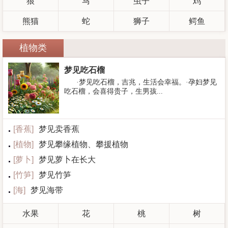
狼
马
虫子
鸡
熊猫
蛇
狮子
鳄鱼
植物类
梦见吃石榴
·梦见吃石榴，吉兆，生活会幸福。·孕妇梦见
吃石榴，会喜得贵子，生男孩...
[
香蕉
]
梦见卖香蕉
[
植物
]
梦见攀缘植物、攀援植物
[
萝卜
]
梦见萝卜在长大
[
竹笋
]
梦见竹笋
[
海
]
梦见海带
水果
花
桃
树