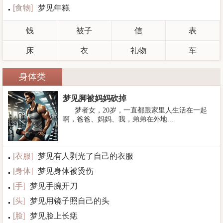
[
食物
]
梦见年糕
钱
被子
信
表
床
衣
礼物
车
身体类
梦见脚被妈妈砍掉
梦者女，20岁，一直都跟家里人生活在一起
啊，爸爸、妈妈、我，弟弟在外地...
[
衣服
]
梦见有人剥光了自己的衣服
[
身体
]
梦见身体被烫伤
[
手
]
梦见手腕开刀
[
头
]
梦见用镜子照自己的头
[
脸
]
梦见脸上长痣