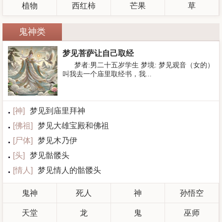
植物
西红柿
芒果
草
鬼神类
梦见菩萨让自己取经
梦者:男二十五岁学生 梦境: 梦见观音（女的）
叫我去一个庙里取经书，我...
[
神
]
梦见到庙里拜神
[
佛祖
]
梦见大雄宝殿和佛祖
[
尸体
]
梦见木乃伊
[
头
]
梦见骷髅头
[
情人
]
梦见情人的骷髅头
鬼神
死人
神
孙悟空
天堂
龙
鬼
巫师