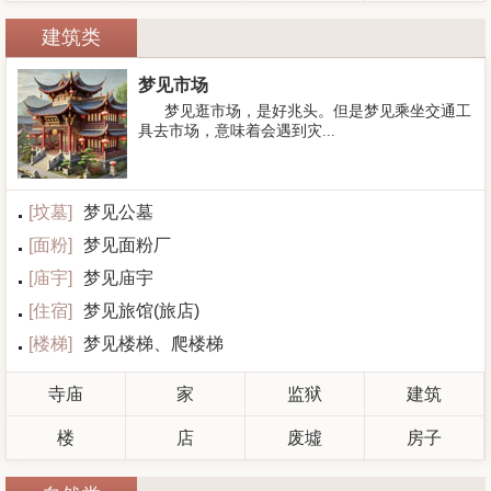
建筑类
梦见市场
梦见逛市场，是好兆头。但是梦见乘坐交通工
具去市场，意味着会遇到灾...
[
坟墓
]
梦见公墓
[
面粉
]
梦见面粉厂
[
庙宇
]
梦见庙宇
[
住宿
]
梦见旅馆(旅店)
[
楼梯
]
梦见楼梯、爬楼梯
寺庙
家
监狱
建筑
楼
店
废墟
房子