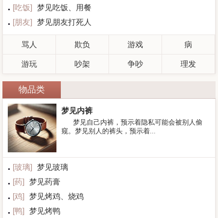
[
吃饭
]
梦见吃饭、用餐
[
朋友
]
梦见朋友打死人
骂人
欺负
游戏
病
游玩
吵架
争吵
理发
物品类
梦见内裤
梦见自己内裤，预示着隐私可能会被别人偷
窥。梦见别人的裤头，预示着...
[
玻璃
]
梦见玻璃
[
药
]
梦见药膏
[
鸡
]
梦见烤鸡、烧鸡
[
鸭
]
梦见烤鸭