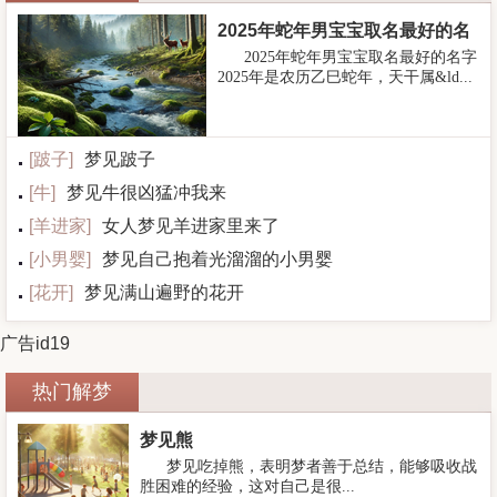
2025年蛇年男宝宝取名最好的名
2025年蛇年男宝宝取名最好的名字
字
2025年是农历乙巳蛇年，天干属&ld...
[
跛子
]
梦见跛子
[
牛
]
梦见牛很凶猛冲我来
[
羊进家
]
女人梦见羊进家里来了
[
小男婴
]
梦见自己抱着光溜溜的小男婴
[
花开
]
梦见满山遍野的花开
广告id19
热门解梦
梦见熊
梦见吃掉熊，表明梦者善于总结，能够吸收战
胜困难的经验，这对自己是很...