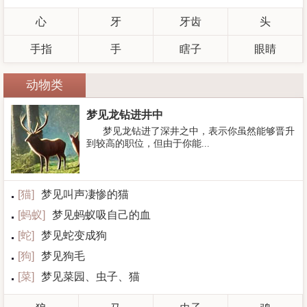
心
牙
牙齿
头
手指
手
瞎子
眼睛
动物类
梦见龙钻进井中
梦见龙钻进了深井之中，表示你虽然能够晋升
到较高的职位，但由于你能...
[
猫
]
梦见叫声凄惨的猫
[
蚂蚁
]
梦见蚂蚁吸自己的血
[
蛇
]
梦见蛇变成狗
[
狗
]
梦见狗毛
[
菜
]
梦见菜园、虫子、猫