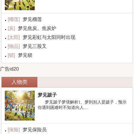
[
榴莲
]
梦见榴莲
[
炭
]
梦见焦炭、焦炭炉
[
太阳
]
梦见彩虹与太阳同时出现
[
物品
]
梦见三股叉
[
锁
]
梦见锁
广告id20
人物类
梦见跛子
梦见跛子梦境解析1、梦到别人是跛子，预示
你遇到困难时不知道向人...
[
保险
]
梦见保险员