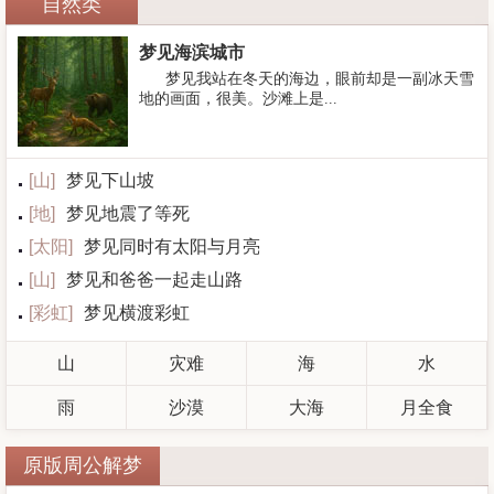
自然类
梦见海滨城市
梦见我站在冬天的海边，眼前却是一副冰天雪
地的画面，很美。沙滩上是...
[
山
]
梦见下山坡
[
地
]
梦见地震了等死
[
太阳
]
梦见同时有太阳与月亮
[
山
]
梦见和爸爸一起走山路
[
彩虹
]
梦见横渡彩虹
山
灾难
海
水
雨
沙漠
大海
月全食
原版周公解梦