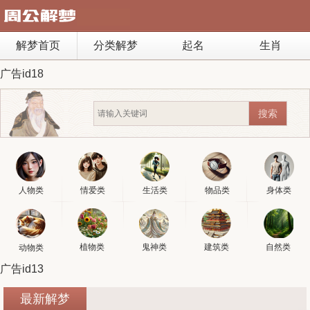
解梦首页
分类解梦
起名
生肖
广告id18
人物类
情爱类
生活类
物品类
身体类
植物类
鬼神类
建筑类
自然类
动物类
广告id13
最新解梦