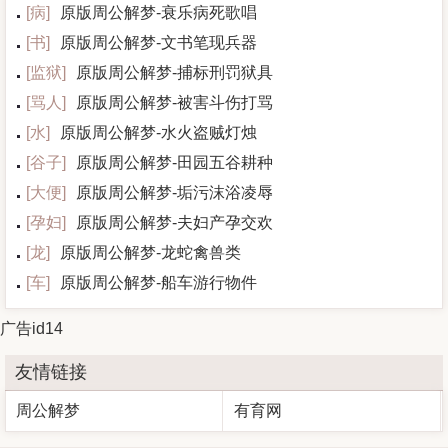
[
病
]
原版周公解梦-衰乐病死歌唱
[
书
]
原版周公解梦-文书笔现兵器
[
监狱
]
原版周公解梦-捕标刑罚狱具
[
骂人
]
原版周公解梦-被害斗伤打骂
[
水
]
原版周公解梦-水火盗贼灯烛
[
谷子
]
原版周公解梦-田园五谷耕种
[
大便
]
原版周公解梦-垢污沫浴凌辱
[
孕妇
]
原版周公解梦-夫妇产孕交欢
[
龙
]
原版周公解梦-龙蛇禽兽类
[
车
]
原版周公解梦-船车游行物件
广告id14
友情链接
周公解梦
有育网