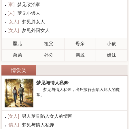
[
家
]
梦见政治家
[
人
]
梦见小矮人
[
女人
]
梦见胖女人
[
女人
]
梦见外国女人
婴儿
祖父
母亲
小孩
弟弟
外公
亲戚
姐妹
情爱类
梦见与情人私奔
梦见与情人私奔，出外旅行会陷入坏人的魔
掌。...
[
女人
]
男人梦见陷入女人的情网
[
情人
]
梦见与情人私奔