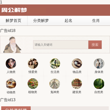
1
解梦首页
分类解梦
起名
生肖
广告id18
人物类
情爱类
生活类
物品类
身体类
植物类
鬼神类
建筑类
自然类
动物类
广告id13