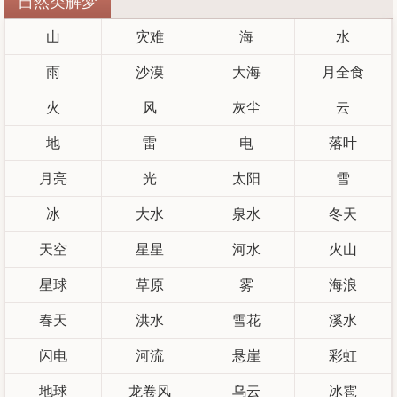
自然类解梦
山
灾难
海
水
雨
沙漠
大海
月全食
火
风
灰尘
云
地
雷
电
落叶
月亮
光
太阳
雪
冰
大水
泉水
冬天
天空
星星
河水
火山
星球
草原
雾
海浪
春天
洪水
雪花
溪水
闪电
河流
悬崖
彩虹
地球
龙卷风
乌云
冰雹