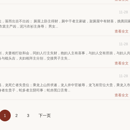
11-28
位，落而出吉不出凶； 厕屋上卧主得财，厕中干者主家破，架厕屋中有财喜，挑粪回
裳主产凶，泥污衣衫主身辱； 男女...
查看全文
11-28
别，夫妻相打欲和会，同妇人行主失财，抱妇人主有喜事，与妇人交有邪祟，与妇人
与梳头吉，夫妇相拜主分别，交接男子主失...
查看全文
11-28
昌，龙死亡者失贵位；乘龙上山所求遂，龙人井中官被辱，龙飞有官位大贵，乘龙入
者生贵子，蛇多者主阴司事；蛇赤黑口舌青...
查看全文
1
2
3
下一页