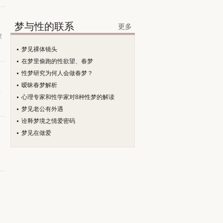
梦与性的联系
更多
家
梦见裸体镜头
在梦里偷跑的性欲望、春梦
性梦研究为何人会做春梦？
暧昧春梦解析
共
心理专家和性学家对8种性梦的解读
梦见老公有外遇
诠释梦境之情爱密码
梦见在做爱
市