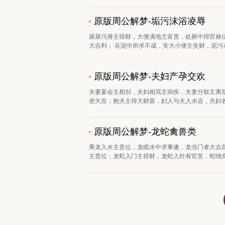
原版周公解梦-垢污沫浴凌辱
屎尿污身主得财，大便满地主富贵，处厕中得官禄
大吉利； 在泥中所求不成，失大小便主失财，泥污衣
原版周公解梦-夫妇产孕交欢
夫妻宴会主相别，夫妇相骂主病疾，夫妻分钗主离
坐大吉；抱夫主得大财喜，妇人与夫入水吉，夫妇各
原版周公解梦-龙蛇禽兽类
乘龙入水主贵位，龙眠水中求事遂，龙当门者大吉
主贵位；龙蛇入门主得财，龙蛇入灶有官至，蛇绕身