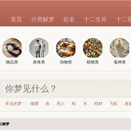
首页
分类解梦
起名
十二生肖
十二
物品类
身体类
动物类
植物类
鬼神类
常见的梦：
做爱
鱼
死人
蛇
水
棺材
飞机
老
公解梦