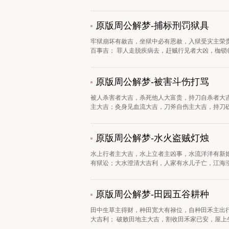
原版周公解梦-捕标刑罚狱具
牢狱崩坏有赦吉，坐狱中必有恩赦，入狱受灾主荣
百事吉； 罪人走脱疾病去，赶贼行见者大凶，枷锁临
原版周公解梦-被害斗伤打骂
被人杀害者大吉，杀死他人大富贵，持刀自杀者大
主大吉；灸身见血流大吉，刀斧自伤主大吉，持刀砍
原版周公解梦-水火盗贼灯烛
水上行者主大吉，水上立者主凶事，水流洋洋有新
有狱讼；大水澄清大吉利，人家有水儿子亡，江海涨
原版周公解梦-田园五谷耕种
田中生草主得财，种田宽大有禄位，自种田禾主出
大吉利； 破败田地主大吉，割收田禾家已安，屋上生