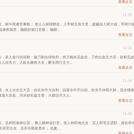
查看全文
11-28
贵，狱中死者官事散； 使人入狱得财吉，入牢狱主有大贵，盗贼自入狱大凶，牢狱污
身疾病至，枷锁折损口舌散； 枷锁...
查看全文
11-28
吉，杀人血污衣得财；被刀刺尖得快利，持刀相杀见血吉，刀伤出血主大吉，砍刺见
人自失力，人砍头脑有大名；断头而行主大...
查看全文
11-28
婚，水上火出主大言；自在水中大吉利，自落水中不出凶，饮水不休得大财，流水绕
漫大吉昌，河水砂石益文章；火烧日月大人...
查看全文
11-28
行，见种田者禄位至； 教人耕种远行至，使人种田地大吉，买人田宅主进职，身在禾
禾官位吉，见禾丰熟富贵长； 见麦...
查看全文