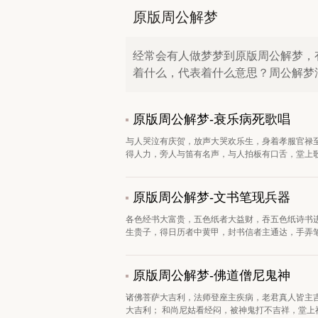
原版周公解梦
经常会有人做梦梦到原版周公解梦，
着什么，代表着什么意思？周公解梦
原版周公解梦-衰乐病死歌唱
与人哭泣有庆贺，放声大哭欢乐生，身着孝服官禄
得人力，旁人与笛有名声，与人拍板有口舌，堂上歌
原版周公解梦-文书笔现兵器
各色经书大富贵，五色纸者大益财，吞五色纸诗书
生贵子，得日历者中黄甲，封书信者主通达，手弄笔
原版周公解梦-佛道僧尼鬼神
诸佛菩萨大吉利，法师登座主疾病，老君真人皆主
大吉利； 和尚尼姑看经闷，被神鬼打不吉祥，堂上神