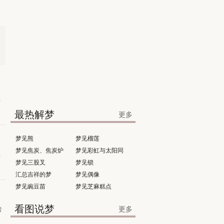
琶
最热解梦
更多
梦见熊
梦见榴莲
梦见焦炭、焦炭炉
梦见彩虹与太阳同
书
梦见三股叉
时出现
梦见锁
汇总吉祥的梦
梦见偶像
梦见豌豆苗
梦见芝麻糕点
看图说梦
更多
者