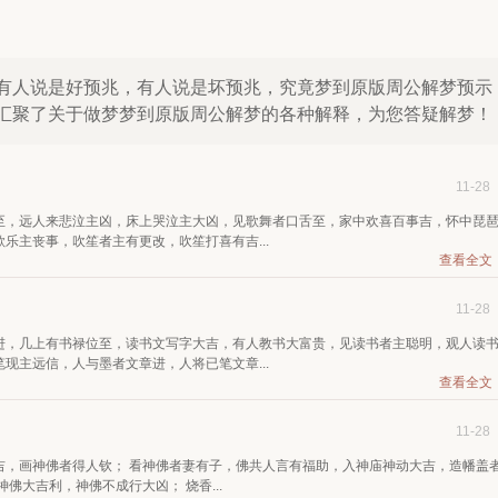
有人说是好预兆，有人说是坏预兆，究竟梦到原版周公解梦预示
汇聚了关于做梦梦到原版周公解梦的各种解释，为您答疑解梦！
11-28
至，远人来悲泣主凶，床上哭泣主大凶，见歌舞者口舌至，家中欢喜百事吉，怀中琵
乐主丧事，吹笙者主有更改，吹笙打喜有吉...
查看全文
11-28
进，几上有书禄位至，读书文写字大吉，有人教书大富贵，见读书者主聪明，观人读
现主远信，人与墨者文章进，人将已笔文章...
查看全文
11-28
吉，画神佛者得人钦； 看神佛者妻有子，佛共人言有福助，入神庙神动大吉，造幡盖
佛大吉利，神佛不成行大凶； 烧香...