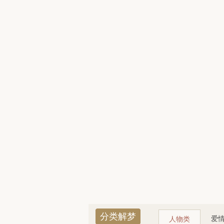
分类解梦
爱
人物类