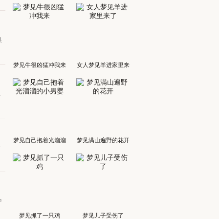
臭
梦见牛很凶猛冲我来
女人梦见羊进家里来
了
血
梦见自己抱着光溜溜
梦见满山遍野的花开
身
的小男婴
中
梦见抓了一只鸡
梦见儿子受伤了