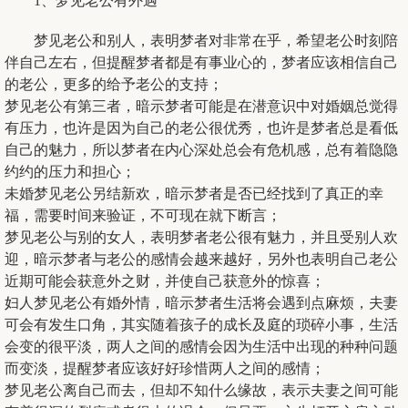
1、梦见老公有外遇
梦见老公和别人，表明梦者对非常在乎，希望老公时刻陪
伴自己左右，但提醒梦者都是有事业心的，梦者应该相信自己
的老公，更多的给予老公的支持；
梦见老公有第三者，暗示梦者可能是在潜意识中对婚姻总觉得
有压力，也许是因为自己的老公很优秀，也许是梦者总是看低
自己的魅力，所以梦者在内心深处总会有危机感，总有着隐隐
约约的压力和担心；
未婚梦见老公另结新欢，暗示梦者是否已经找到了真正的幸
福，需要时间来验证，不可现在就下断言；
梦见老公与别的女人，表明梦者老公很有魅力，并且受别人欢
迎，暗示梦者与老公的感情会越来越好，另外也表明自己老公
近期可能会获意外之财，并使自己获意外的惊喜；
妇人梦见老公有婚外情，暗示梦者生活将会遇到点麻烦，夫妻
可会有发生口角，其实随着孩子的成长及庭的琐碎小事，生活
会变的很平淡，两人之间的感情会因为生活中出现的种种问题
而变淡，提醒梦者应该好好珍惜两人之间的感情；
梦见老公离自己而去，但却不知什么缘故，表示夫妻之间可能