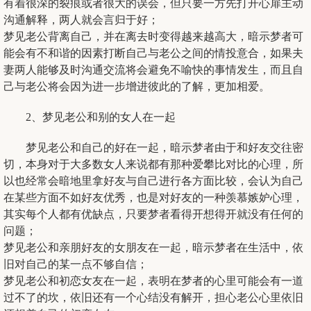
有着很深的裂痕或者很大的误会，但只要一方先打开心扉主动
沟通解释，两人就会言归于好；
梦见老公背离自己，并在离去时变得越来越高大，暗示梦者可
能会有不和谐的因素打断自己与老公之间的情投意合，如果夫
妻两人能够及时沟通交流将会避免不喻快的事情发生，而且自
己与老公将会因为进一步增进彼此的了解，更加相爱。
2、梦见老公和别的女人在一起
梦见老公和自己的好在一起，暗示梦者由于和好友交往密
切，本身对于大多数女人来说都有那种爱攀比对比的心理，所
以也经常会暗地里拿好友与自己进行各方面比较，会认为自己
在某些方面不如好友优秀，也是对好友的一种羡慕嫉妒心理，
其实每个人都有优缺点，只要梦者看得开想得开就没有任何的
问题；
梦见老公和亲朋好友的女朋友在一起，暗示梦者在生活中，依
旧对自己的某一点不够自信；
梦见老公和初恋女友在一起，表明在梦者的心里可能会有一道
过不了的坎，依旧还有一个心结没有解开，担心老公心里依旧