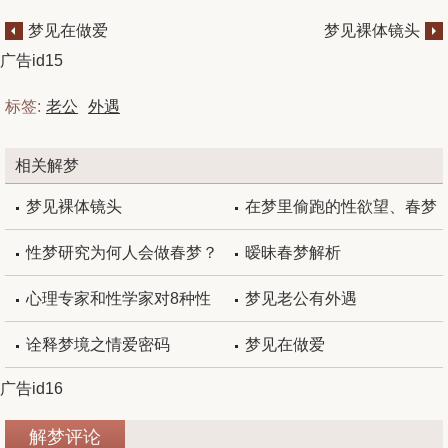
梦见在做爱
梦见裸体镜头
广告id15
标签:
老公
外遇
相关解梦
梦见裸体镜头
在梦里偷跑的性欲望、春梦
性梦研究为何人会做春梦？
暧昧春梦解析
心理专家和性学家对8种性
梦见老公有外遇
梦的解读
诠释梦境之情爱密码
梦见在做爱
广告id16
解梦评论