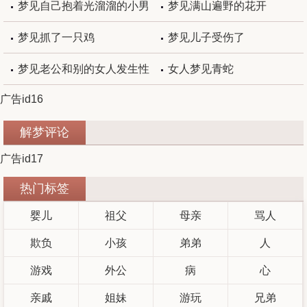
梦见自己抱着光溜溜的小男
梦见满山遍野的花开
婴
梦见抓了一只鸡
梦见儿子受伤了
梦见老公和别的女人发生性
女人梦见青蛇
广告id16
关系
解梦评论
广告id17
热门标签
婴儿
祖父
母亲
骂人
欺负
小孩
弟弟
人
游戏
外公
病
心
亲戚
姐妹
游玩
兄弟