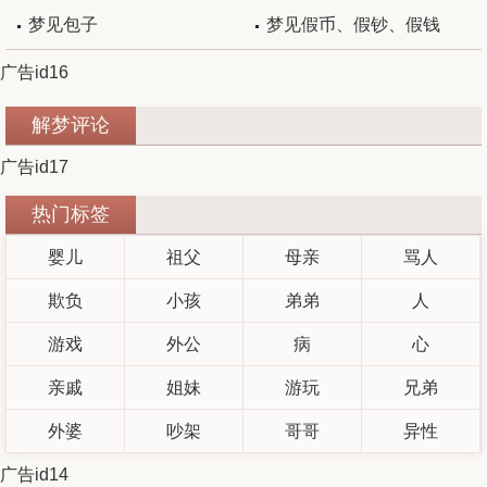
梦见包子
梦见假币、假钞、假钱
广告id16
解梦评论
广告id17
热门标签
婴儿
祖父
母亲
骂人
欺负
小孩
弟弟
人
游戏
外公
病
心
亲戚
姐妹
游玩
兄弟
外婆
吵架
哥哥
异性
广告id14