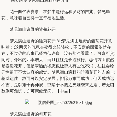
周公解梦梦见满山遍野的树开花
花一向代表喜事，在梦中是好运和发财的吉兆。梦见鲜
花，意味着自己将一直幸福地生活。
梦见满山遍野的雏菊花开
梦见满山遍野的雏菊花开 81;梦见满山遍野的雏菊花开意
味着：;这两天的气氛会变得比较轻松，不安定的因素依然存
在，不过你的心事已经放低许多，没有那么看重了。可喜可贺!
同时，外出的几率增大，而且往往是长途旅行。恋情方面依然
是春暖花开，但是潇洒的姿态也让恋人有些吃不消，往往会给
异性留下不太认真的感觉。梦见满山遍野的雏菊花开的吉凶：;
基础运佳，故而可以安定发展，排除万难而成功，但因成功运
不吉，是以难于再伸展，或陷于不测之灾难袭来之虑，若无凶
数则可免忧，亦可康健无病。【中吉】
梦见满山遍野的树开花