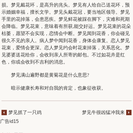
损。梦见戴花环，是高升的兆头。梦见有人给自己送花环，预
示婚姻幸福，擅长文学。梦见头戴花冠，要当地区领导。梦见
手里的花掉落，会患恶疾。梦见鲜花被踩在脚下，灾难和死期
会降临。梦见花束，意味着有所获,能交好运。梦见花束的花朵
枯萎，愿望不会实现，恋情会中断。梦见闻到花香，你会碰见
很久不见的亲人。病人梦中闻到花香，身体会康复。恋人梦见
花束，爱情会更深。恋人梦见约会时花束掉落，关系恶化。梦
见婆婆送花给你，会收到亲人所寄的邮包。不过如花卉是红
色，你或会收到不吉利的消息。
梦见满山遍野都是黄菊花是什么意思?
暗示健康长寿和对自我的肯定，也象征收获。
梦见抓了一只鸡
梦见牛很凶猛冲我来
广告id15