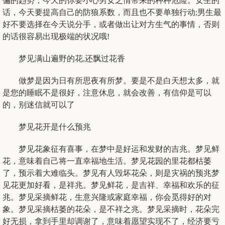
偏的趋势，今天的你要小心男女之情带来的种种危险。女生的
话，今天要提高自己的防狼系数，而且也不要单独行动;男生最
好不要选择在今天说分手，或者做出让对方生气的事情，否则
的话很容易出现极端的状况哦!
梦见满山遍野的花,还飘过花香
做梦是因为日有所思夜有所梦。要是不是白天想太多，就
是您的睡眠不是很好，注意休息，就会改善，有信仰是可以
的，别迷信就可以了
梦见花开是什么预兆
梦见花象征有喜事，在梦中是好运和发财的吉兆。梦见鲜
花，意味着自己将一直幸福地生活。梦见花园的里花都枯萎
了，预示着大难临头。梦见有人毁坏花朵，则是灾祸的预兆梦
见花更加好看，是祥兆。梦见鲜花，是吉祥、幸福和欢乐的征
兆。梦见采摘鲜花，生意兴隆或家庭幸福，你会觅得好的对
象。梦见采摘枯萎的花朵，是不祥之兆。梦见采摘时，花朵完
好无损，拿到手里却调谢了，意味着愿望实现不了，经济要亏