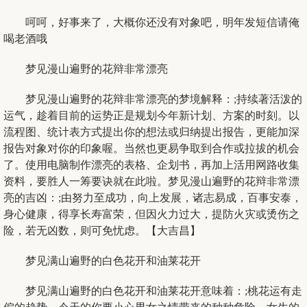
呵呵，好事来了，大概你还没有对象吧，明年发短信请俺
喝老酒哦
梦见漫山遍野的花辩非常漂亮
梦见漫山遍野的花辩非常漂亮的梦境解释：;持续著活泼的
运气，趁着目前的运势正是规划今年新计划、方案的时刻。以
流程图、统计表方式提出你的想法或归纳提出报告，更能加深
报告对象对你的印象喔。当然也更易争取到合作或拉拔的机会
了。使用电脑制作漂亮的表格、企划书，再加上活用网路收集
资料，要胜人一筹要诀就在此啦。梦见漫山遍野的花辩非常漂
亮的吉凶：;由努力至成功，向上发展，诸志易成，百事安泰，
身心健康，得享长寿富荣，但因火力过大，提防火灾或烫伤之
险，若无凶数，则可免忧虑。【大吉昌】
梦见满山遍野的白色花开和油莱花开
梦见满山遍野的白色花开和油莱花开意味着：;桃花运有走