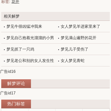
标签:
花开
相关解梦
梦见牛很凶猛冲我来
女人梦见羊进家里来了
梦见自己抱着光溜溜的小男
梦见满山遍野的花开
婴
梦见抓了一只鸡
梦见儿子受伤了
梦见老公和别的女人发生性
女人梦见青蛇
广告id16
关系
解梦评论
广告id17
热门标签