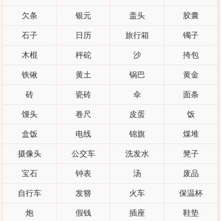
欠条
银元
盖头
胶囊
石子
日历
旅行箱
镯子
木棍
秤砣
沙
挎包
铁锹
黄土
锅巴
黄金
砖
瓷砖
伞
面条
馒头
卷尺
皮蛋
饭
盒饭
电线
锦旗
煤堆
摄像头
公交车
洗发水
凳子
宝石
钟表
汤
废品
自行车
发簪
火车
保温杯
炮
假钱
插座
鞋垫