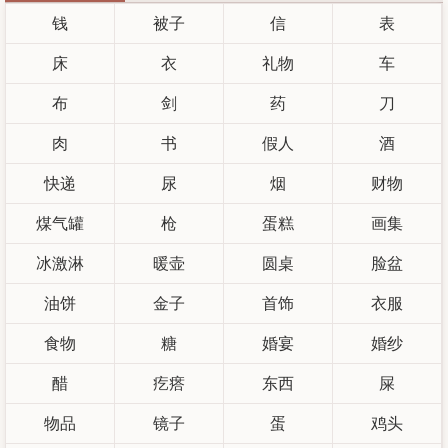
钱
被子
信
表
床
衣
礼物
车
布
剑
药
刀
肉
书
假人
酒
快递
尿
烟
财物
煤气罐
枪
蛋糕
画集
冰激淋
暖壶
圆桌
脸盆
油饼
金子
首饰
衣服
食物
糖
婚宴
婚纱
醋
疙瘩
东西
屎
物品
镜子
蛋
鸡头