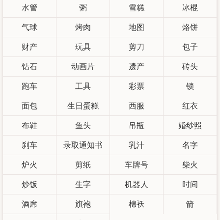
水管
粥
雪糕
冰棍
气球
烤肉
地图
烙饼
财产
玩具
剪刀
包子
钻石
动画片
遗产
砖头
跑车
工具
彩票
锁
面包
生日蛋糕
西服
红衣
布鞋
鱼头
吊瓶
婚纱照
刹车
录取通知书
乳汁
名字
炉火
剪纸
车牌号
柴火
炒饭
生字
机器人
时间
酒席
旗袍
棉袄
箭