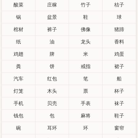
酸菜
庄稼
竹子
桔子
锅
盆景
鞋
球
棺材
裤子
佛像
猪蹄
纸
油
龙头
香料
鸡翅
牌
米
鸡蛋
粪
饼
戒指
裙子
汽车
红包
笔
船
灯笼
木头
票
杯子
手机
贝壳
手表
袜子
钱包
包
麻将
鞋子
碗
耳环
环
窗帘