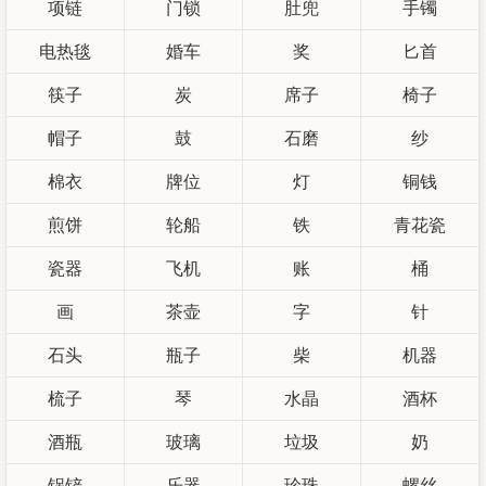
项链
门锁
肚兜
手镯
电热毯
婚车
奖
匕首
筷子
炭
席子
椅子
帽子
鼓
石磨
纱
棉衣
牌位
灯
铜钱
煎饼
轮船
铁
青花瓷
瓷器
飞机
账
桶
画
茶壶
字
针
石头
瓶子
柴
机器
梳子
琴
水晶
酒杯
酒瓶
玻璃
垃圾
奶
锅铲
乐器
珍珠
螺丝