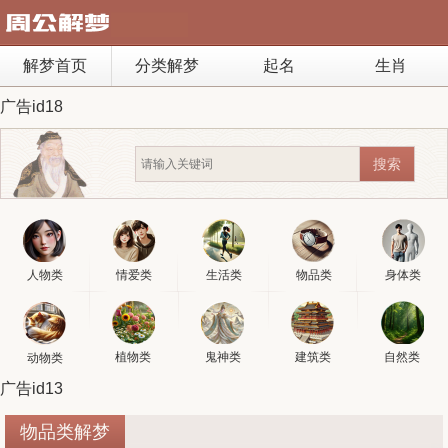
解梦首页
分类解梦
起名
生肖
广告id18
人物类
情爱类
生活类
物品类
身体类
植物类
鬼神类
建筑类
自然类
动物类
广告id13
物品类解梦