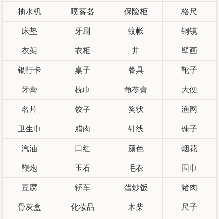
抽水机
喷雾器
保险柜
格尺
床垫
牙刷
蚊帐
铜镜
衣架
衣柜
井
壁画
银行卡
桌子
餐具
靴子
牙膏
枕巾
龟苓膏
大便
名片
饺子
奖状
渔网
卫生巾
腊肉
针线
珠子
汽油
口红
颜色
烟花
鞭炮
玉石
毛衣
围巾
豆腐
轿车
蛋炒饭
猪肉
骨灰盒
化妆品
木柴
尺子