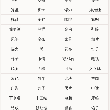
算盘
柜子
蜡烛
洋娃娃
拖鞋
浴缸
咖啡
旗帜
葡萄酒
马桶
金佛
鞋跟
风筝
金条
家具
相片
煤火
餐
花布
钉子
梯子
眼镜
鹅卵石
电视
鸡腿
面粉
可乐
乒乓球
篱笆
竹竿
冰块
羊肉
广告
丸子
照片
电话
下水道
中国结
电脑
牙签
钻戒
钥匙链
钥匙
箱子