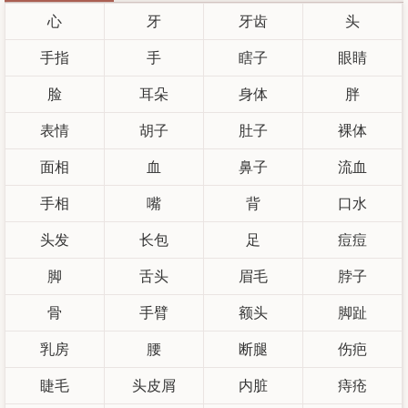
心
牙
牙齿
头
手指
手
瞎子
眼睛
脸
耳朵
身体
胖
表情
胡子
肚子
裸体
面相
血
鼻子
流血
手相
嘴
背
口水
头发
长包
足
痘痘
脚
舌头
眉毛
脖子
骨
手臂
额头
脚趾
乳房
腰
断腿
伤疤
睫毛
头皮屑
内脏
痔疮