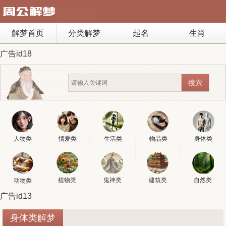
解梦首页
分类解梦
起名
生肖
广告id18
人物类
情爱类
生活类
物品类
身体类
植物类
鬼神类
建筑类
自然类
动物类
广告id13
身体类解梦