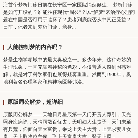
海首个梦析门诊日前在长宁区一家医院悄然诞生。 梦析门诊
是如何开设的？谁能胜任现代“周公”？以“解梦”来治疗心理问
题在中国是否可用于临床了？患者到底能否从中真正受益？
日前，记者来到梦析门诊，亲身...
人能控制梦的内容吗？
梦是生物学领域中的最大奥秘之一。多少年来。这种奇妙的
生理现象，一直充满着神秘的色彩，不仅普通人感到困惑难
解，就是对于科学家们也展得疑雾重重。然而到1900年，奥
地利著名心理学家和精神病医师弗洛...
原版周公解梦，超详细
原版周公解梦——天地日月星辰第一天门开贵人荐引，天光
照身疾病除，天晴雨散百忧去，天明妇人生贵子，天门未至
有兵荒，仰面向天大富贵，乘龙上天主大贵，上天求妻儿女
贵，天上取物位主侯，飞上天富贵大吉，登天上屋...