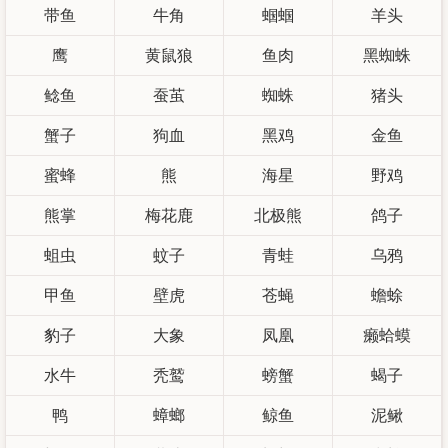
带鱼
牛角
蝈蝈
羊头
鹰
黄鼠狼
鱼肉
黑蜘蛛
鲶鱼
蚕茧
蜘蛛
猪头
蟹子
狗血
黑鸡
金鱼
蜜蜂
熊
海星
野鸡
熊掌
梅花鹿
北极熊
鸽子
蛆虫
蚊子
青蛙
乌鸦
甲鱼
壁虎
苍蝇
蟾蜍
豹子
大象
凤凰
癞蛤蟆
水牛
秃鹫
螃蟹
蝎子
鸭
蟑螂
鲸鱼
泥鳅