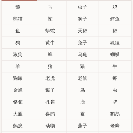
狼
马
虫子
鸡
熊猫
蛇
狮子
鳄鱼
鱼
蟒蛇
天鹅
鹅
狗
黄牛
兔子
狐狸
狼狗
蜂
乌龟
蝴蝶
羊
猪
猫
牛
狗屎
老虎
老鼠
虾
金蝉
猴子
鸟
虫
骆驼
孔雀
鹿
驴
大雁
喜鹊
蚕
鹦鹉
蚂蚁
动物
燕子
老鹰