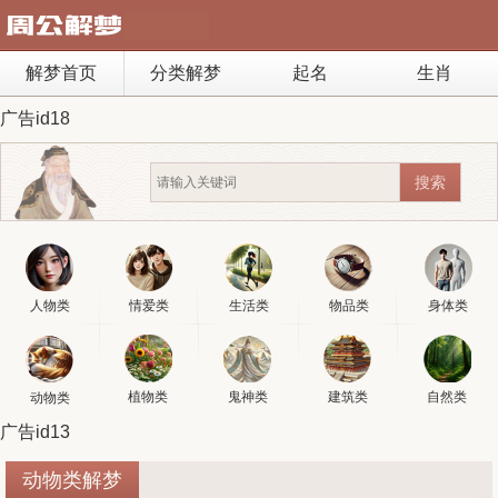
解梦首页
分类解梦
起名
生肖
广告id18
人物类
情爱类
生活类
物品类
身体类
植物类
鬼神类
建筑类
自然类
动物类
广告id13
动物类解梦