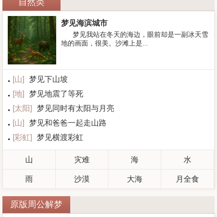
自然类
梦见海滨城市
梦见我站在冬天的海边，眼前却是一副冰天雪
地的画面，很美。沙滩上是...
[
山
]
梦见下山坡
[
地
]
梦见地震了等死
[
太阳
]
梦见同时有太阳与月亮
[
山
]
梦见和爸爸一起走山路
[
彩虹
]
梦见横渡彩虹
山
灾难
海
水
雨
沙漠
大海
月全食
原版周公解梦