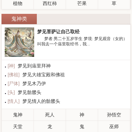
植物
西红柿
芒果
草
鬼神类
梦见菩萨让自己取经
梦者:男二十五岁学生 梦境: 梦见观音（女的）
叫我去一个庙里取经书，我...
[
神
]
梦见到庙里拜神
[
佛祖
]
梦见大雄宝殿和佛祖
[
尸体
]
梦见木乃伊
[
头
]
梦见骷髅头
[
情人
]
梦见情人的骷髅头
鬼神
死人
神
孙悟空
天堂
龙
鬼
巫师