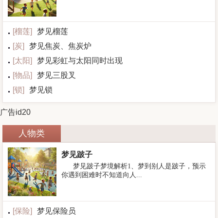
[
榴莲
]
梦见榴莲
[
炭
]
梦见焦炭、焦炭炉
[
太阳
]
梦见彩虹与太阳同时出现
[
物品
]
梦见三股叉
[
锁
]
梦见锁
广告id20
人物类
梦见跛子
梦见跛子梦境解析1、梦到别人是跛子，预示
你遇到困难时不知道向人...
[
保险
]
梦见保险员