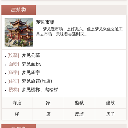
建筑类
梦见市场
梦见逛市场，是好兆头。但是梦见乘坐交通工
具去市场，意味着会遇到灾...
[
坟墓
]
梦见公墓
[
面粉
]
梦见面粉厂
[
庙宇
]
梦见庙宇
[
住宿
]
梦见旅馆(旅店)
[
楼梯
]
梦见楼梯、爬楼梯
寺庙
家
监狱
建筑
楼
店
废墟
房子