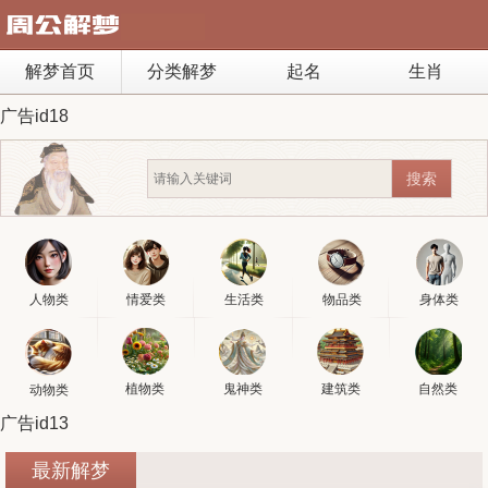
解梦首页
分类解梦
起名
生肖
广告id18
人物类
情爱类
生活类
物品类
身体类
植物类
鬼神类
建筑类
自然类
动物类
广告id13
最新解梦