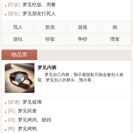
[
吃饭
]
梦见吃饭、用餐
[
朋友
]
梦见朋友打死人
骂人
欺负
游戏
病
游玩
吵架
争吵
理发
物品类
梦见内裤
梦见自己内裤，预示着隐私可能会被别人偷
窥。梦见别人的裤头，预示着...
[
玻璃
]
梦见玻璃
[
药
]
梦见药膏
[
鸡
]
梦见烤鸡、烧鸡
[
鸭
]
梦见烤鸭