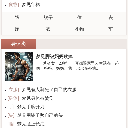
[
食物
]
梦见年糕
钱
被子
信
表
床
衣
礼物
车
身体类
梦见脚被妈妈砍掉
梦者女，20岁，一直都跟家里人生活在一起
啊，爸爸、妈妈、我，弟弟在外地...
[
衣服
]
梦见有人剥光了自己的衣服
[
身体
]
梦见身体被烫伤
[
手
]
梦见手腕开刀
[
头
]
梦见用镜子照自己的头
[
脸
]
梦见脸上长痣