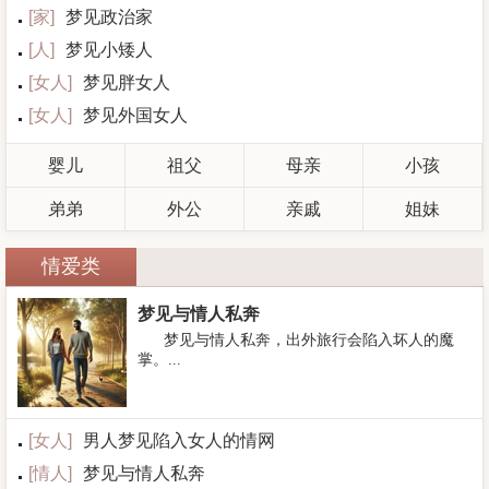
[
家
]
梦见政治家
[
人
]
梦见小矮人
[
女人
]
梦见胖女人
[
女人
]
梦见外国女人
婴儿
祖父
母亲
小孩
弟弟
外公
亲戚
姐妹
情爱类
梦见与情人私奔
梦见与情人私奔，出外旅行会陷入坏人的魔
掌。...
[
女人
]
男人梦见陷入女人的情网
[
情人
]
梦见与情人私奔