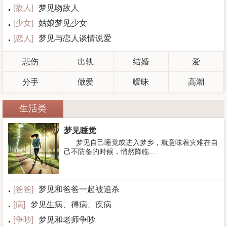
[
敌人
]
梦见吻敌人
[
少女
]
姑娘梦见少女
[
恋人
]
梦见与恋人谈情说爱
悲伤
出轨
结婚
爱
分手
做爱
暧昧
高潮
生活类
梦见睡觉
梦见自己睡觉或进入梦乡，就意味着灾难在自
己不防备的时候，悄然降临...
[
爸爸
]
梦见和爸爸一起被追杀
[
病
]
梦见生病、得病、疾病
[
争吵
]
梦见和老师争吵