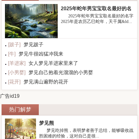
2025年蛇年男宝宝取名最好的名
2025年蛇年男宝宝取名最好的名字
字
2025年是农历乙巳蛇年，天干属&ld...
[
跛子
]
梦见跛子
[
牛
]
梦见牛很凶猛冲我来
[
羊进家
]
女人梦见羊进家里来了
[
小男婴
]
梦见自己抱着光溜溜的小男婴
[
花开
]
梦见满山遍野的花开
广告id19
热门解梦
梦见熊
梦见吃掉熊，表明梦者善于总结，能够吸收战
胜困难的经验，这对自己是很...