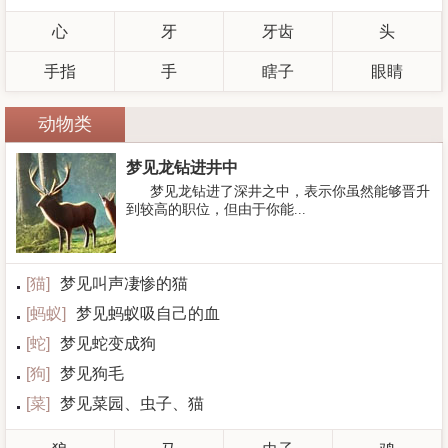
心
牙
牙齿
头
手指
手
瞎子
眼睛
动物类
梦见龙钻进井中
梦见龙钻进了深井之中，表示你虽然能够晋升
到较高的职位，但由于你能...
[
猫
]
梦见叫声凄惨的猫
[
蚂蚁
]
梦见蚂蚁吸自己的血
[
蛇
]
梦见蛇变成狗
[
狗
]
梦见狗毛
[
菜
]
梦见菜园、虫子、猫