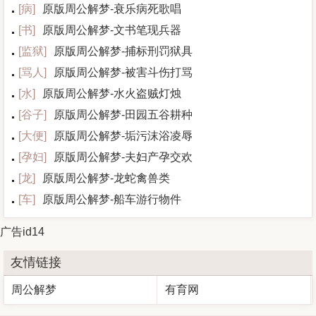
[
病
]
原版周公解梦-衰乐病死歌唱
[
书
]
原版周公解梦-文书笔现兵器
[
监狱
]
原版周公解梦-捕标刑罚狱具
[
骂人
]
原版周公解梦-被害斗伤打骂
[
水
]
原版周公解梦-水火盗贼灯烛
[
谷子
]
原版周公解梦-田园五谷耕种
[
大便
]
原版周公解梦-垢污沫浴凌辱
[
孕妇
]
原版周公解梦-夫妇产孕交欢
[
龙
]
原版周公解梦-龙蛇禽兽类
[
车
]
原版周公解梦-船车游行物件
广告id14
友情链接
周公解梦
有育网