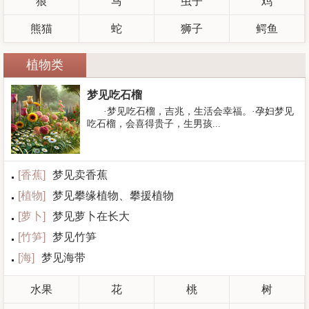
狼
马
虫子
鸡
熊猫
蛇
狮子
鳄鱼
植物类
梦见吃石榴
·梦见吃石榴，吉兆，生活会幸福。·孕妇梦见
吃石榴，会喜得贵子，生男孩...
[
香蕉
]
梦见卖香蕉
[
植物
]
梦见攀缘植物、攀援植物
[
萝卜
]
梦见萝卜在长大
[
竹笋
]
梦见竹笋
[
海
]
梦见海带
水果
花
桃
树