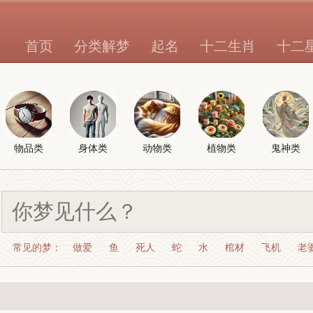
首页
分类解梦
起名
十二生肖
十二
物品类
身体类
动物类
植物类
鬼神类
常见的梦：
做爱
鱼
死人
蛇
水
棺材
飞机
老