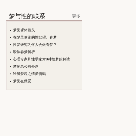
梦与性的联系
更多
梦见裸体镜头
在梦里偷跑的性欲望、春梦
性梦研究为何人会做春梦？
暧昧春梦解析
心理专家和性学家对8种性梦的解读
梦见老公有外遇
诠释梦境之情爱密码
梦见在做爱