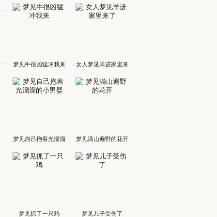
有
梦见牛很凶猛冲我来
女人梦见羊进家里来
了
梦见自己抱着光溜溜
梦见满山遍野的花开
的小男婴
梦见抓了一只鸡
梦见儿子受伤了