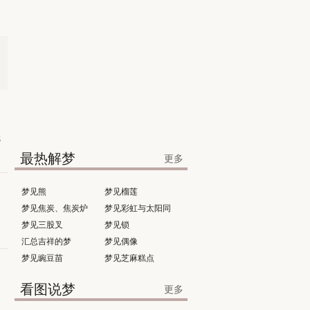
代
最热解梦
更多
梦见熊
梦见榴莲
梦见焦炭、焦炭炉
梦见彩虹与太阳同
。
梦见三股叉
时出现
梦见锁
汇总吉祥的梦
梦见偶像
梦见豌豆苗
梦见芝麻糕点
看图说梦
更多
、