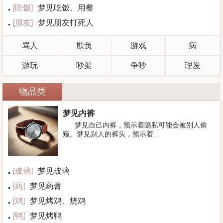
[
吃饭
]
梦见吃饭、用餐
[
朋友
]
梦见朋友打死人
骂人
欺负
游戏
病
游玩
吵架
争吵
理发
物品类
梦见内裤
梦见自己内裤，预示着隐私可能会被别人偷
窥。梦见别人的裤头，预示着...
[
玻璃
]
梦见玻璃
[
药
]
梦见药膏
[
鸡
]
梦见烤鸡、烧鸡
[
鸭
]
梦见烤鸭