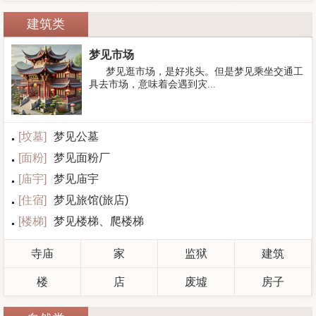
建筑类
梦见市场
梦见逛市场，是好兆头。但是梦见乘坐交通工
具去市场，意味着会遇到灾...
[
坟墓
]
梦见公墓
[
面粉
]
梦见面粉厂
[
庙宇
]
梦见庙宇
[
住宿
]
梦见旅馆(旅店)
[
楼梯
]
梦见楼梯、爬楼梯
寺庙
家
监狱
建筑
楼
店
废墟
房子