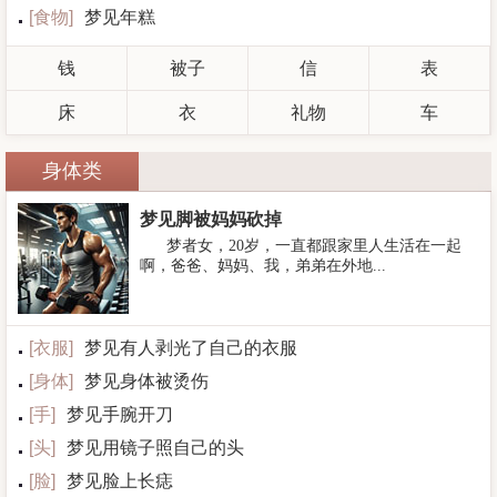
[
食物
]
梦见年糕
钱
被子
信
表
床
衣
礼物
车
身体类
梦见脚被妈妈砍掉
梦者女，20岁，一直都跟家里人生活在一起
啊，爸爸、妈妈、我，弟弟在外地...
[
衣服
]
梦见有人剥光了自己的衣服
[
身体
]
梦见身体被烫伤
[
手
]
梦见手腕开刀
[
头
]
梦见用镜子照自己的头
[
脸
]
梦见脸上长痣