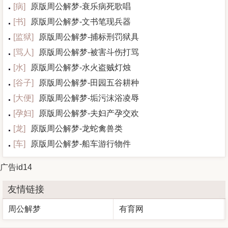
[
病
]
原版周公解梦-衰乐病死歌唱
[
书
]
原版周公解梦-文书笔现兵器
[
监狱
]
原版周公解梦-捕标刑罚狱具
[
骂人
]
原版周公解梦-被害斗伤打骂
[
水
]
原版周公解梦-水火盗贼灯烛
[
谷子
]
原版周公解梦-田园五谷耕种
[
大便
]
原版周公解梦-垢污沫浴凌辱
[
孕妇
]
原版周公解梦-夫妇产孕交欢
[
龙
]
原版周公解梦-龙蛇禽兽类
[
车
]
原版周公解梦-船车游行物件
广告id14
友情链接
周公解梦
有育网