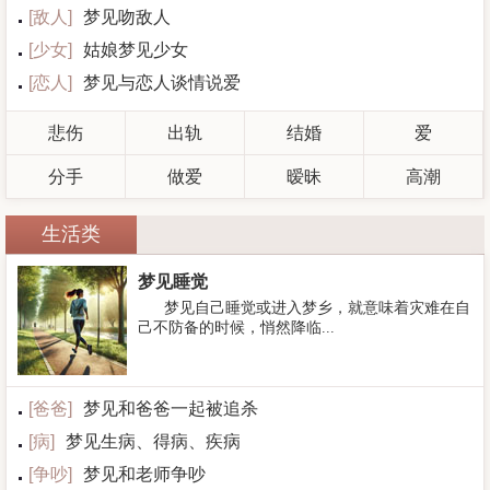
[
敌人
]
梦见吻敌人
[
少女
]
姑娘梦见少女
[
恋人
]
梦见与恋人谈情说爱
悲伤
出轨
结婚
爱
分手
做爱
暧昧
高潮
生活类
梦见睡觉
梦见自己睡觉或进入梦乡，就意味着灾难在自
己不防备的时候，悄然降临...
[
爸爸
]
梦见和爸爸一起被追杀
[
病
]
梦见生病、得病、疾病
[
争吵
]
梦见和老师争吵