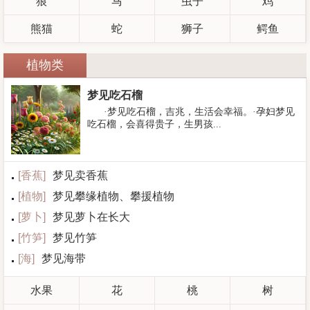
狼
马
虫子
鸡
熊猫
蛇
狮子
鳄鱼
植物类
梦见吃石榴
·梦见吃石榴，吉兆，生活会幸福。·孕妇梦见
吃石榴，会喜得贵子，生男孩...
[
香蕉
]
梦见卖香蕉
[
植物
]
梦见攀缘植物、攀援植物
[
萝卜
]
梦见萝卜在长大
[
竹笋
]
梦见竹笋
[
海
]
梦见海带
水果
花
桃
树