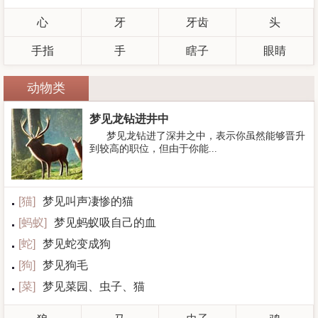
心
牙
牙齿
头
手指
手
瞎子
眼睛
动物类
梦见龙钻进井中
梦见龙钻进了深井之中，表示你虽然能够晋升
到较高的职位，但由于你能...
[
猫
]
梦见叫声凄惨的猫
[
蚂蚁
]
梦见蚂蚁吸自己的血
[
蛇
]
梦见蛇变成狗
[
狗
]
梦见狗毛
[
菜
]
梦见菜园、虫子、猫