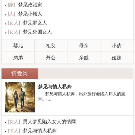
[
家
]
梦见政治家
[
人
]
梦见小矮人
[
女人
]
梦见胖女人
[
女人
]
梦见外国女人
婴儿
祖父
母亲
小孩
弟弟
外公
亲戚
姐妹
情爱类
梦见与情人私奔
梦见与情人私奔，出外旅行会陷入坏人的魔
掌。...
[
女人
]
男人梦见陷入女人的情网
[
情人
]
梦见与情人私奔