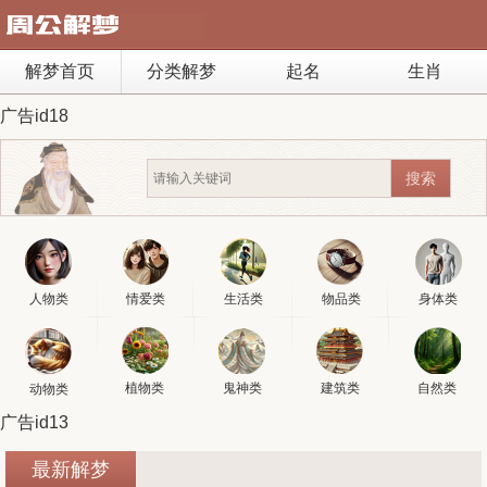
解梦首页
分类解梦
起名
生肖
广告id18
人物类
情爱类
生活类
物品类
身体类
植物类
鬼神类
建筑类
自然类
动物类
广告id13
最新解梦