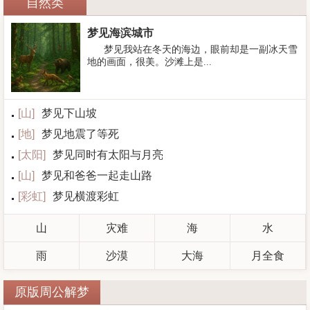
自然类
梦见海滨城市
梦见我站在冬天的海边，眼前却是一副冰天雪
地的画面，很美。沙滩上是...
[
山
]
梦见下山坡
[
地
]
梦见地震了等死
[
太阳
]
梦见同时有太阳与月亮
[
山
]
梦见和爸爸一起走山路
[
彩虹
]
梦见横渡彩虹
山
灾难
海
水
雨
沙漠
大海
月全食
原版周公解梦