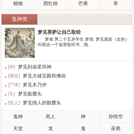
植物
西红柿
芒果
草
鬼神类
梦见菩萨让自己取经
梦者:男二十五岁学生 梦境: 梦见观音（女的）
叫我去一个庙里取经书，我...
[
神
]
梦见到庙里拜神
[
佛祖
]
梦见大雄宝殿和佛祖
[
尸体
]
梦见木乃伊
[
头
]
梦见骷髅头
[
情人
]
梦见情人的骷髅头
鬼神
死人
神
孙悟空
天堂
龙
鬼
巫师