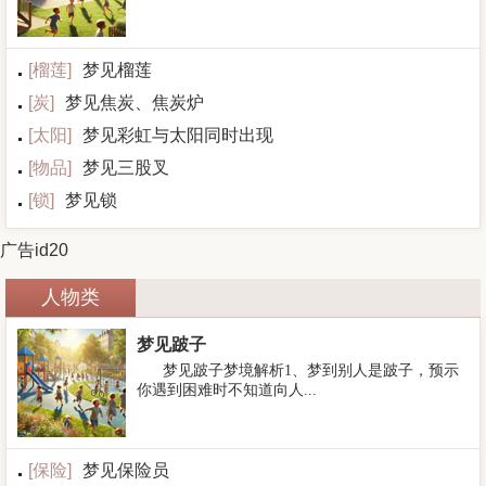
[
榴莲
]
梦见榴莲
[
炭
]
梦见焦炭、焦炭炉
[
太阳
]
梦见彩虹与太阳同时出现
[
物品
]
梦见三股叉
[
锁
]
梦见锁
广告id20
人物类
梦见跛子
梦见跛子梦境解析1、梦到别人是跛子，预示
你遇到困难时不知道向人...
[
保险
]
梦见保险员