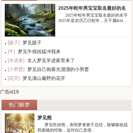
2025年蛇年男宝宝取名最好的名
2025年蛇年男宝宝取名最好的名字
字
2025年是农历乙巳蛇年，天干属&ld...
[
跛子
]
梦见跛子
[
牛
]
梦见牛很凶猛冲我来
[
羊进家
]
女人梦见羊进家里来了
[
小男婴
]
梦见自己抱着光溜溜的小男婴
[
花开
]
梦见满山遍野的花开
广告id19
热门解梦
梦见熊
梦见吃掉熊，表明梦者善于总结，能够吸收战
胜困难的经验，这对自己是很...