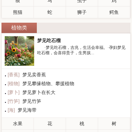
狼
马
虫子
鸡
熊猫
蛇
狮子
鳄鱼
植物类
梦见吃石榴
·梦见吃石榴，吉兆，生活会幸福。·孕妇梦见
吃石榴，会喜得贵子，生男孩...
[
香蕉
]
梦见卖香蕉
[
植物
]
梦见攀缘植物、攀援植物
[
萝卜
]
梦见萝卜在长大
[
竹笋
]
梦见竹笋
[
海
]
梦见海带
水果
花
桃
树