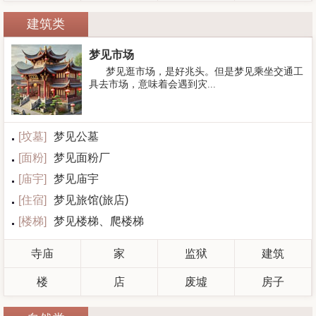
建筑类
梦见市场
梦见逛市场，是好兆头。但是梦见乘坐交通工
具去市场，意味着会遇到灾...
[
坟墓
]
梦见公墓
[
面粉
]
梦见面粉厂
[
庙宇
]
梦见庙宇
[
住宿
]
梦见旅馆(旅店)
[
楼梯
]
梦见楼梯、爬楼梯
寺庙
家
监狱
建筑
楼
店
废墟
房子