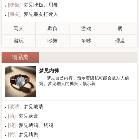
[
吃饭
]
梦见吃饭、用餐
[
朋友
]
梦见朋友打死人
骂人
欺负
游戏
病
游玩
吵架
争吵
理发
物品类
梦见内裤
梦见自己内裤，预示着隐私可能会被别人偷
窥。梦见别人的裤头，预示着...
[
玻璃
]
梦见玻璃
[
药
]
梦见药膏
[
鸡
]
梦见烤鸡、烧鸡
[
鸭
]
梦见烤鸭