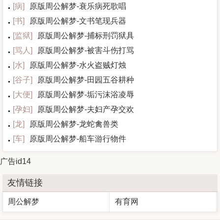
[
病
]
原版周公解梦-衰乐病死歌唱
[
书
]
原版周公解梦-文书笔现兵器
[
监狱
]
原版周公解梦-捕标刑罚狱具
[
骂人
]
原版周公解梦-被害斗伤打骂
[
水
]
原版周公解梦-水火盗贼灯烛
[
谷子
]
原版周公解梦-田园五谷耕种
[
大便
]
原版周公解梦-垢污沫浴凌辱
[
孕妇
]
原版周公解梦-夫妇产孕交欢
[
龙
]
原版周公解梦-龙蛇禽兽类
[
车
]
原版周公解梦-船车游行物件
广告id14
友情链接
周公解梦
有育网