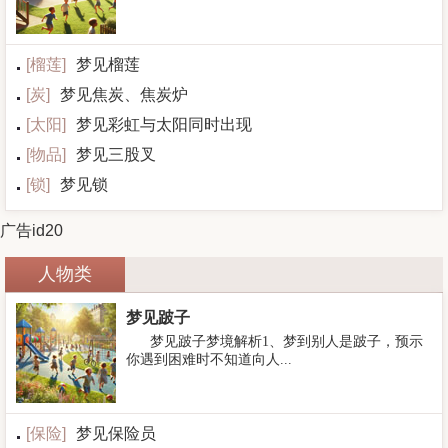
[
榴莲
]
梦见榴莲
[
炭
]
梦见焦炭、焦炭炉
[
太阳
]
梦见彩虹与太阳同时出现
[
物品
]
梦见三股叉
[
锁
]
梦见锁
广告id20
人物类
梦见跛子
梦见跛子梦境解析1、梦到别人是跛子，预示
你遇到困难时不知道向人...
[
保险
]
梦见保险员