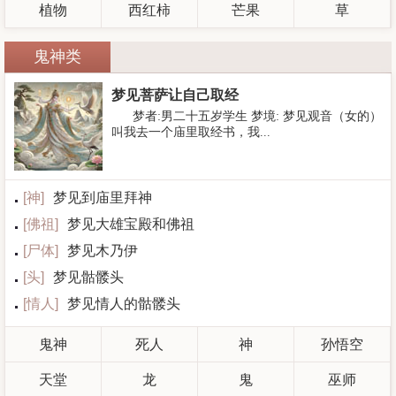
植物
西红柿
芒果
草
鬼神类
梦见菩萨让自己取经
梦者:男二十五岁学生 梦境: 梦见观音（女的）
叫我去一个庙里取经书，我...
[
神
]
梦见到庙里拜神
[
佛祖
]
梦见大雄宝殿和佛祖
[
尸体
]
梦见木乃伊
[
头
]
梦见骷髅头
[
情人
]
梦见情人的骷髅头
鬼神
死人
神
孙悟空
天堂
龙
鬼
巫师