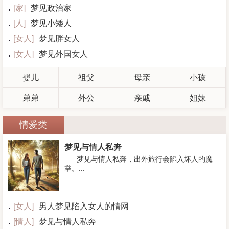
[
家
]
梦见政治家
[
人
]
梦见小矮人
[
女人
]
梦见胖女人
[
女人
]
梦见外国女人
婴儿
祖父
母亲
小孩
弟弟
外公
亲戚
姐妹
情爱类
梦见与情人私奔
梦见与情人私奔，出外旅行会陷入坏人的魔
掌。...
[
女人
]
男人梦见陷入女人的情网
[
情人
]
梦见与情人私奔