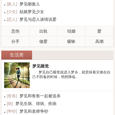
[
敌人
]
梦见吻敌人
[
少女
]
姑娘梦见少女
[
恋人
]
梦见与恋人谈情说爱
悲伤
出轨
结婚
爱
分手
做爱
暧昧
高潮
生活类
梦见睡觉
梦见自己睡觉或进入梦乡，就意味着灾难在自
己不防备的时候，悄然降临...
[
爸爸
]
梦见和爸爸一起被追杀
[
病
]
梦见生病、得病、疾病
[
争吵
]
梦见和老师争吵