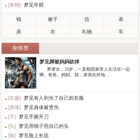
[
食物
]
梦见年糕
钱
被子
信
表
床
衣
礼物
车
身体类
梦见脚被妈妈砍掉
梦者女，20岁，一直都跟家里人生活在一起
啊，爸爸、妈妈、我，弟弟在外地...
[
衣服
]
梦见有人剥光了自己的衣服
[
身体
]
梦见身体被烫伤
[
手
]
梦见手腕开刀
[
头
]
梦见用镜子照自己的头
[
脸
]
梦见脸上长痣