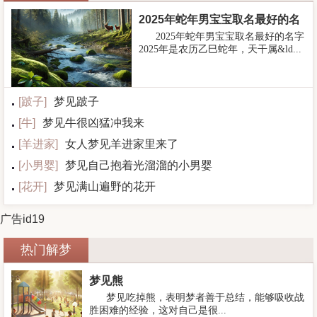
2025年蛇年男宝宝取名最好的名
2025年蛇年男宝宝取名最好的名字
字
2025年是农历乙巳蛇年，天干属&ld...
[
跛子
]
梦见跛子
[
牛
]
梦见牛很凶猛冲我来
[
羊进家
]
女人梦见羊进家里来了
[
小男婴
]
梦见自己抱着光溜溜的小男婴
[
花开
]
梦见满山遍野的花开
广告id19
热门解梦
梦见熊
梦见吃掉熊，表明梦者善于总结，能够吸收战
胜困难的经验，这对自己是很...