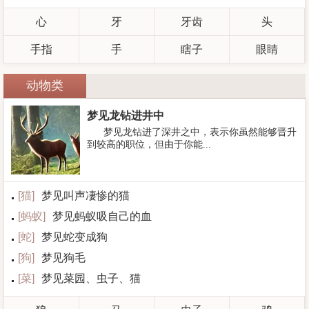
心
牙
牙齿
头
手指
手
瞎子
眼睛
动物类
梦见龙钻进井中
梦见龙钻进了深井之中，表示你虽然能够晋升
到较高的职位，但由于你能...
[
猫
]
梦见叫声凄惨的猫
[
蚂蚁
]
梦见蚂蚁吸自己的血
[
蛇
]
梦见蛇变成狗
[
狗
]
梦见狗毛
[
菜
]
梦见菜园、虫子、猫