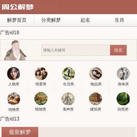
解梦首页
分类解梦
起名
生肖
广告id18
人物类
情爱类
生活类
物品类
身体类
植物类
鬼神类
建筑类
自然类
动物类
广告id13
最新解梦