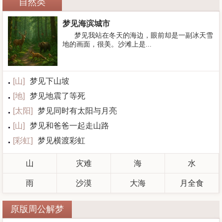
自然类
梦见海滨城市
梦见我站在冬天的海边，眼前却是一副冰天雪
地的画面，很美。沙滩上是...
[
山
]
梦见下山坡
[
地
]
梦见地震了等死
[
太阳
]
梦见同时有太阳与月亮
[
山
]
梦见和爸爸一起走山路
[
彩虹
]
梦见横渡彩虹
山
灾难
海
水
雨
沙漠
大海
月全食
原版周公解梦