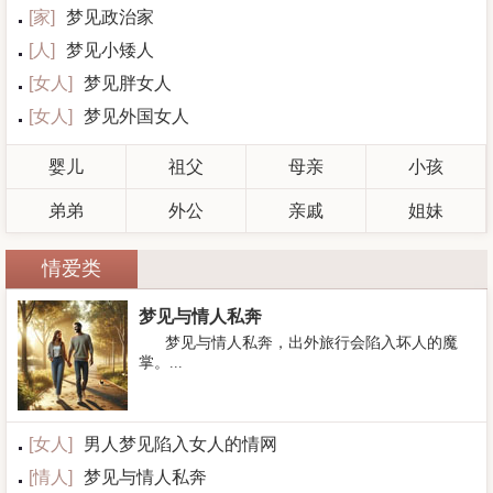
[
家
]
梦见政治家
[
人
]
梦见小矮人
[
女人
]
梦见胖女人
[
女人
]
梦见外国女人
婴儿
祖父
母亲
小孩
弟弟
外公
亲戚
姐妹
情爱类
梦见与情人私奔
梦见与情人私奔，出外旅行会陷入坏人的魔
掌。...
[
女人
]
男人梦见陷入女人的情网
[
情人
]
梦见与情人私奔