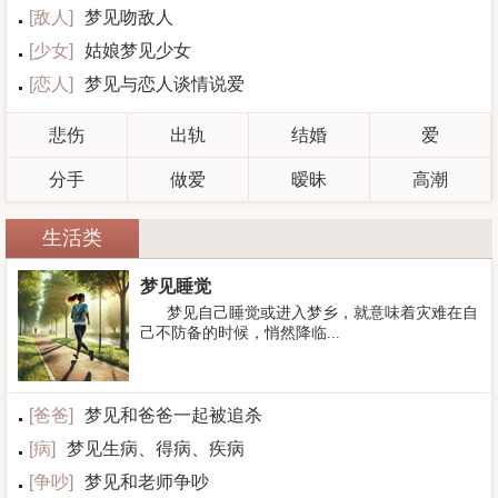
[
敌人
]
梦见吻敌人
[
少女
]
姑娘梦见少女
[
恋人
]
梦见与恋人谈情说爱
悲伤
出轨
结婚
爱
分手
做爱
暧昧
高潮
生活类
梦见睡觉
梦见自己睡觉或进入梦乡，就意味着灾难在自
己不防备的时候，悄然降临...
[
爸爸
]
梦见和爸爸一起被追杀
[
病
]
梦见生病、得病、疾病
[
争吵
]
梦见和老师争吵