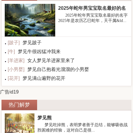
2025年蛇年男宝宝取名最好的名
2025年蛇年男宝宝取名最好的名字
字
2025年是农历乙巳蛇年，天干属&ld...
[
跛子
]
梦见跛子
[
牛
]
梦见牛很凶猛冲我来
[
羊进家
]
女人梦见羊进家里来了
[
小男婴
]
梦见自己抱着光溜溜的小男婴
[
花开
]
梦见满山遍野的花开
广告id19
热门解梦
梦见熊
梦见吃掉熊，表明梦者善于总结，能够吸收战
胜困难的经验，这对自己是很...