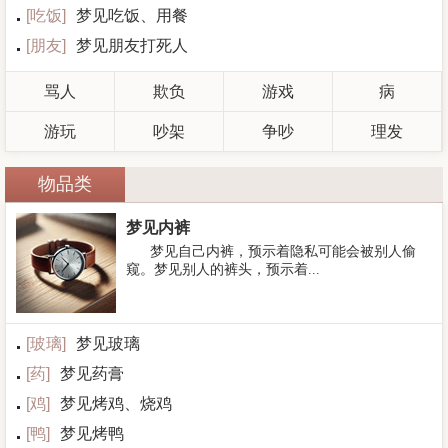
[
吃饭
]
梦见吃饭、用餐
[
朋友
]
梦见朋友打死人
骂人
欺负
游戏
病
游玩
吵架
争吵
理发
物品类
梦见内裤
梦见自己内裤，预示着隐私可能会被别人偷
窥。梦见别人的裤头，预示着...
[
玻璃
]
梦见玻璃
[
药
]
梦见药膏
[
鸡
]
梦见烤鸡、烧鸡
[
鸭
]
梦见烤鸭