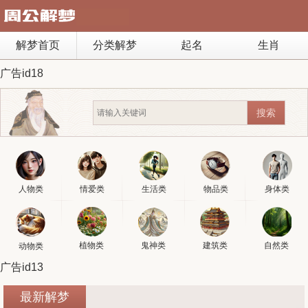
解梦首页
分类解梦
起名
生肖
广告id18
人物类
情爱类
生活类
物品类
身体类
植物类
鬼神类
建筑类
自然类
动物类
广告id13
最新解梦