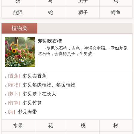
狼
马
虫子
鸡
熊猫
蛇
狮子
鳄鱼
植物类
梦见吃石榴
·梦见吃石榴，吉兆，生活会幸福。·孕妇梦见
吃石榴，会喜得贵子，生男孩...
[
香蕉
]
梦见卖香蕉
[
植物
]
梦见攀缘植物、攀援植物
[
萝卜
]
梦见萝卜在长大
[
竹笋
]
梦见竹笋
[
海
]
梦见海带
水果
花
桃
树