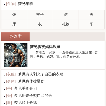
[
食物
]
梦见年糕
钱
被子
信
表
床
衣
礼物
车
身体类
梦见脚被妈妈砍掉
梦者女，20岁，一直都跟家里人生活在一起
啊，爸爸、妈妈、我，弟弟在外地...
[
衣服
]
梦见有人剥光了自己的衣服
[
身体
]
梦见身体被烫伤
[
手
]
梦见手腕开刀
[
头
]
梦见用镜子照自己的头
[
脸
]
梦见脸上长痣