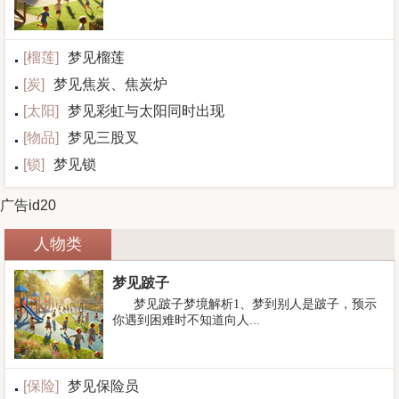
[
榴莲
]
梦见榴莲
[
炭
]
梦见焦炭、焦炭炉
[
太阳
]
梦见彩虹与太阳同时出现
[
物品
]
梦见三股叉
[
锁
]
梦见锁
广告id20
人物类
梦见跛子
梦见跛子梦境解析1、梦到别人是跛子，预示
你遇到困难时不知道向人...
[
保险
]
梦见保险员