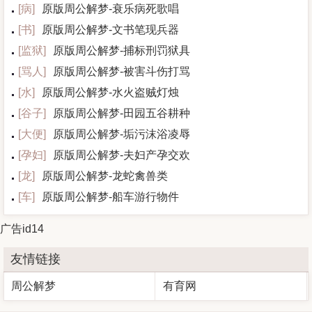
[
病
]
原版周公解梦-衰乐病死歌唱
[
书
]
原版周公解梦-文书笔现兵器
[
监狱
]
原版周公解梦-捕标刑罚狱具
[
骂人
]
原版周公解梦-被害斗伤打骂
[
水
]
原版周公解梦-水火盗贼灯烛
[
谷子
]
原版周公解梦-田园五谷耕种
[
大便
]
原版周公解梦-垢污沫浴凌辱
[
孕妇
]
原版周公解梦-夫妇产孕交欢
[
龙
]
原版周公解梦-龙蛇禽兽类
[
车
]
原版周公解梦-船车游行物件
广告id14
友情链接
周公解梦
有育网