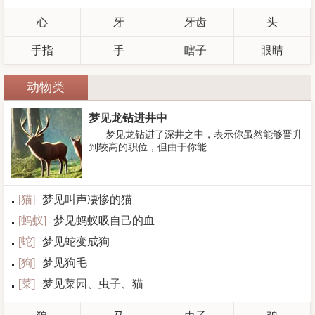
心
牙
牙齿
头
手指
手
瞎子
眼睛
动物类
梦见龙钻进井中
梦见龙钻进了深井之中，表示你虽然能够晋升
到较高的职位，但由于你能...
[
猫
]
梦见叫声凄惨的猫
[
蚂蚁
]
梦见蚂蚁吸自己的血
[
蛇
]
梦见蛇变成狗
[
狗
]
梦见狗毛
[
菜
]
梦见菜园、虫子、猫