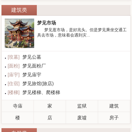
建筑类
梦见市场
梦见逛市场，是好兆头。但是梦见乘坐交通工
具去市场，意味着会遇到灾...
[
坟墓
]
梦见公墓
[
面粉
]
梦见面粉厂
[
庙宇
]
梦见庙宇
[
住宿
]
梦见旅馆(旅店)
[
楼梯
]
梦见楼梯、爬楼梯
寺庙
家
监狱
建筑
楼
店
废墟
房子