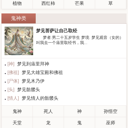
植物
西红柿
芒果
草
鬼神类
梦见菩萨让自己取经
梦者:男二十五岁学生 梦境: 梦见观音（女的）
叫我去一个庙里取经书，我...
[
神
]
梦见到庙里拜神
[
佛祖
]
梦见大雄宝殿和佛祖
[
尸体
]
梦见木乃伊
[
头
]
梦见骷髅头
[
情人
]
梦见情人的骷髅头
鬼神
死人
神
孙悟空
天堂
龙
鬼
巫师