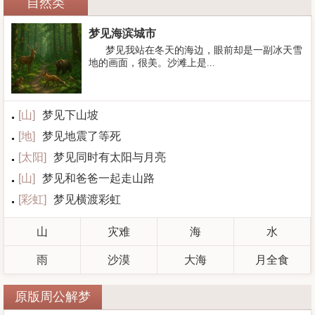
自然类
梦见海滨城市
梦见我站在冬天的海边，眼前却是一副冰天雪
地的画面，很美。沙滩上是...
[
山
]
梦见下山坡
[
地
]
梦见地震了等死
[
太阳
]
梦见同时有太阳与月亮
[
山
]
梦见和爸爸一起走山路
[
彩虹
]
梦见横渡彩虹
山
灾难
海
水
雨
沙漠
大海
月全食
原版周公解梦