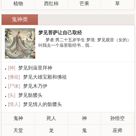
植物
西红柿
芒果
草
鬼神类
梦见菩萨让自己取经
梦者:男二十五岁学生 梦境: 梦见观音（女的）
叫我去一个庙里取经书，我...
[
神
]
梦见到庙里拜神
[
佛祖
]
梦见大雄宝殿和佛祖
[
尸体
]
梦见木乃伊
[
头
]
梦见骷髅头
[
情人
]
梦见情人的骷髅头
鬼神
死人
神
孙悟空
天堂
龙
鬼
巫师