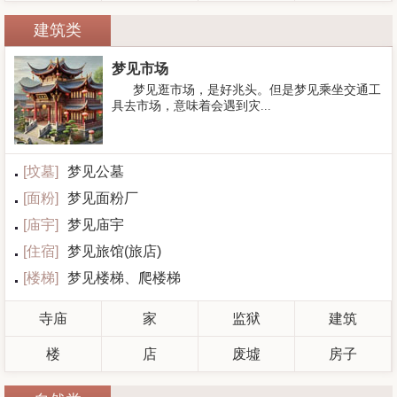
建筑类
梦见市场
梦见逛市场，是好兆头。但是梦见乘坐交通工
具去市场，意味着会遇到灾...
[
坟墓
]
梦见公墓
[
面粉
]
梦见面粉厂
[
庙宇
]
梦见庙宇
[
住宿
]
梦见旅馆(旅店)
[
楼梯
]
梦见楼梯、爬楼梯
寺庙
家
监狱
建筑
楼
店
废墟
房子