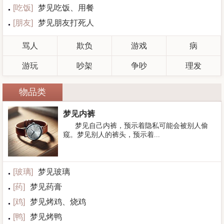
[
吃饭
]
梦见吃饭、用餐
[
朋友
]
梦见朋友打死人
骂人
欺负
游戏
病
游玩
吵架
争吵
理发
物品类
梦见内裤
梦见自己内裤，预示着隐私可能会被别人偷
窥。梦见别人的裤头，预示着...
[
玻璃
]
梦见玻璃
[
药
]
梦见药膏
[
鸡
]
梦见烤鸡、烧鸡
[
鸭
]
梦见烤鸭