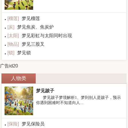
[
榴莲
]
梦见榴莲
[
炭
]
梦见焦炭、焦炭炉
[
太阳
]
梦见彩虹与太阳同时出现
[
物品
]
梦见三股叉
[
锁
]
梦见锁
广告id20
人物类
梦见跛子
梦见跛子梦境解析1、梦到别人是跛子，预示
你遇到困难时不知道向人...
[
保险
]
梦见保险员