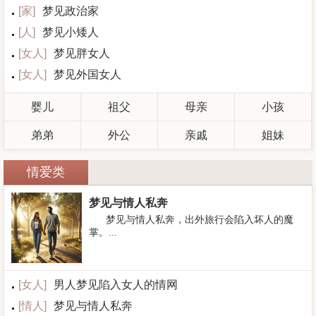
[
家
]
梦见政治家
[
人
]
梦见小矮人
[
女人
]
梦见胖女人
[
女人
]
梦见外国女人
婴儿
祖父
母亲
小孩
弟弟
外公
亲戚
姐妹
情爱类
梦见与情人私奔
梦见与情人私奔，出外旅行会陷入坏人的魔
掌。...
[
女人
]
男人梦见陷入女人的情网
[
情人
]
梦见与情人私奔