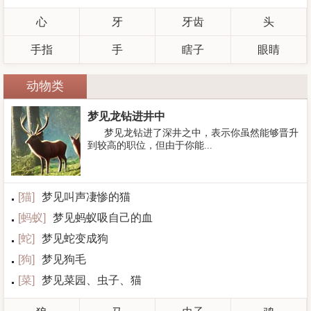
心
牙
牙齿
头
手指
手
瞎子
眼睛
动物类
梦见龙钻进井中
梦见龙钻进了深井之中，表示你虽然能够晋升
到较高的职位，但由于你能...
[
猫
]
梦见叫声凄惨的猫
[
蚂蚁
]
梦见蚂蚁吸自己的血
[
蛇
]
梦见蛇变成狗
[
狗
]
梦见狗毛
[
菜
]
梦见菜园、虫子、猫