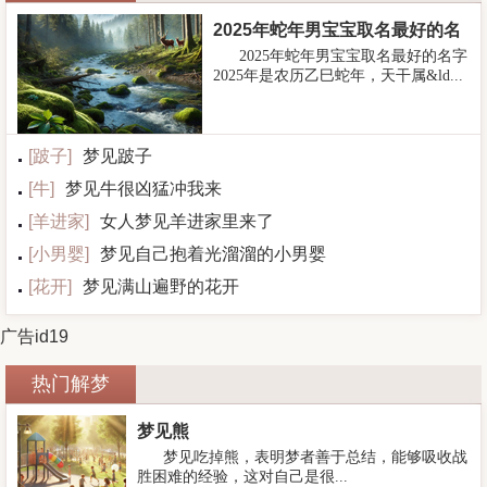
2025年蛇年男宝宝取名最好的名
2025年蛇年男宝宝取名最好的名字
字
2025年是农历乙巳蛇年，天干属&ld...
[
跛子
]
梦见跛子
[
牛
]
梦见牛很凶猛冲我来
[
羊进家
]
女人梦见羊进家里来了
[
小男婴
]
梦见自己抱着光溜溜的小男婴
[
花开
]
梦见满山遍野的花开
广告id19
热门解梦
梦见熊
梦见吃掉熊，表明梦者善于总结，能够吸收战
胜困难的经验，这对自己是很...