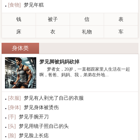
[
食物
]
梦见年糕
钱
被子
信
表
床
衣
礼物
车
身体类
梦见脚被妈妈砍掉
梦者女，20岁，一直都跟家里人生活在一起
啊，爸爸、妈妈、我，弟弟在外地...
[
衣服
]
梦见有人剥光了自己的衣服
[
身体
]
梦见身体被烫伤
[
手
]
梦见手腕开刀
[
头
]
梦见用镜子照自己的头
[
脸
]
梦见脸上长痣