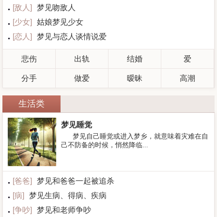
[
敌人
]
梦见吻敌人
[
少女
]
姑娘梦见少女
[
恋人
]
梦见与恋人谈情说爱
悲伤
出轨
结婚
爱
分手
做爱
暧昧
高潮
生活类
梦见睡觉
梦见自己睡觉或进入梦乡，就意味着灾难在自
己不防备的时候，悄然降临...
[
爸爸
]
梦见和爸爸一起被追杀
[
病
]
梦见生病、得病、疾病
[
争吵
]
梦见和老师争吵