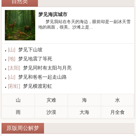
自然类
梦见海滨城市
梦见我站在冬天的海边，眼前却是一副冰天雪
地的画面，很美。沙滩上是...
[
山
]
梦见下山坡
[
地
]
梦见地震了等死
[
太阳
]
梦见同时有太阳与月亮
[
山
]
梦见和爸爸一起走山路
[
彩虹
]
梦见横渡彩虹
山
灾难
海
水
雨
沙漠
大海
月全食
原版周公解梦