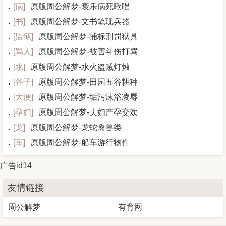
[
病
]
原版周公解梦-衰乐病死歌唱
[
书
]
原版周公解梦-文书笔现兵器
[
监狱
]
原版周公解梦-捕标刑罚狱具
[
骂人
]
原版周公解梦-被害斗伤打骂
[
水
]
原版周公解梦-水火盗贼灯烛
[
谷子
]
原版周公解梦-田园五谷耕种
[
大便
]
原版周公解梦-垢污沫浴凌辱
[
孕妇
]
原版周公解梦-夫妇产孕交欢
[
龙
]
原版周公解梦-龙蛇禽兽类
[
车
]
原版周公解梦-船车游行物件
广告id14
友情链接
周公解梦
有育网