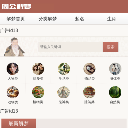
解梦首页
分类解梦
起名
生肖
广告id18
人物类
情爱类
生活类
物品类
身体类
植物类
鬼神类
建筑类
自然类
动物类
广告id13
最新解梦