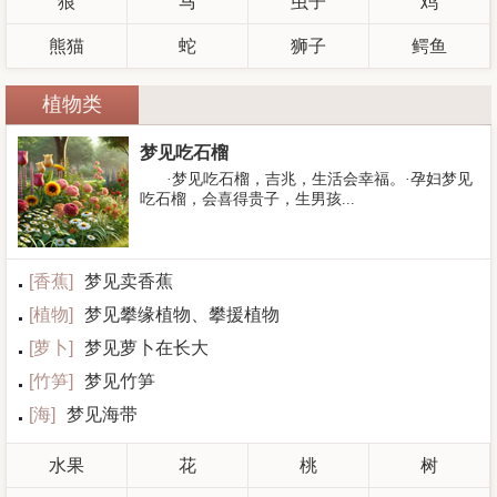
狼
马
虫子
鸡
熊猫
蛇
狮子
鳄鱼
植物类
梦见吃石榴
·梦见吃石榴，吉兆，生活会幸福。·孕妇梦见
吃石榴，会喜得贵子，生男孩...
[
香蕉
]
梦见卖香蕉
[
植物
]
梦见攀缘植物、攀援植物
[
萝卜
]
梦见萝卜在长大
[
竹笋
]
梦见竹笋
[
海
]
梦见海带
水果
花
桃
树