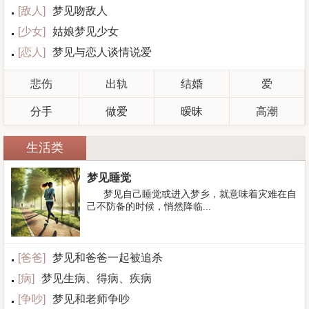
[
敌人
]
梦见吻敌人
[
少女
]
姑娘梦见少女
[
恋人
]
梦见与恋人谈情说爱
悲伤
出轨
结婚
爱
分手
做爱
暧昧
高潮
生活类
梦见睡觉
梦见自己睡觉或进入梦乡，就意味着灾难在自
己不防备的时候，悄然降临...
[
爸爸
]
梦见和爸爸一起被追杀
[
病
]
梦见生病、得病、疾病
[
争吵
]
梦见和老师争吵