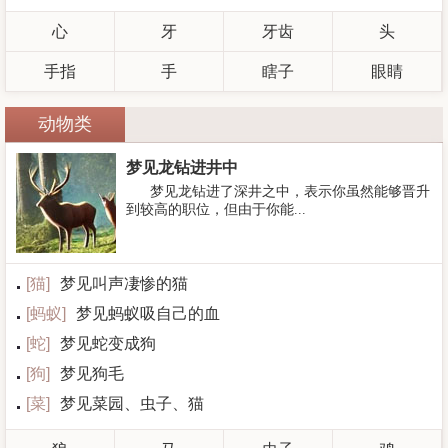
心
牙
牙齿
头
手指
手
瞎子
眼睛
动物类
梦见龙钻进井中
梦见龙钻进了深井之中，表示你虽然能够晋升
到较高的职位，但由于你能...
[
猫
]
梦见叫声凄惨的猫
[
蚂蚁
]
梦见蚂蚁吸自己的血
[
蛇
]
梦见蛇变成狗
[
狗
]
梦见狗毛
[
菜
]
梦见菜园、虫子、猫