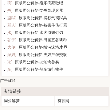
[
病
]
原版周公解梦-衰乐病死歌唱
[
书
]
原版周公解梦-文书笔现兵器
[
监狱
]
原版周公解梦-捕标刑罚狱具
[
骂人
]
原版周公解梦-被害斗伤打骂
[
水
]
原版周公解梦-水火盗贼灯烛
[
谷子
]
原版周公解梦-田园五谷耕种
[
大便
]
原版周公解梦-垢污沫浴凌辱
[
孕妇
]
原版周公解梦-夫妇产孕交欢
[
龙
]
原版周公解梦-龙蛇禽兽类
[
车
]
原版周公解梦-船车游行物件
广告id14
友情链接
周公解梦
有育网