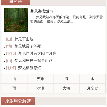
自然类
梦见海滨城市
梦见我站在冬天的海边，眼前却是一副冰天雪
地的画面，很美。沙滩上是...
[
山
]
梦见下山坡
[
地
]
梦见地震了等死
[
太阳
]
梦见同时有太阳与月亮
[
山
]
梦见和爸爸一起走山路
[
彩虹
]
梦见横渡彩虹
山
灾难
海
水
雨
沙漠
大海
月全食
原版周公解梦