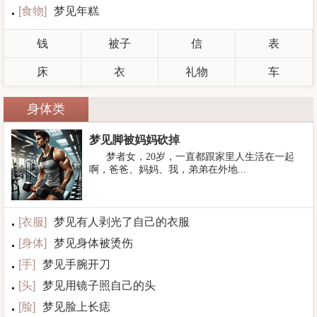
[
食物
]
梦见年糕
钱
被子
信
表
床
衣
礼物
车
身体类
梦见脚被妈妈砍掉
梦者女，20岁，一直都跟家里人生活在一起
啊，爸爸、妈妈、我，弟弟在外地...
[
衣服
]
梦见有人剥光了自己的衣服
[
身体
]
梦见身体被烫伤
[
手
]
梦见手腕开刀
[
头
]
梦见用镜子照自己的头
[
脸
]
梦见脸上长痣