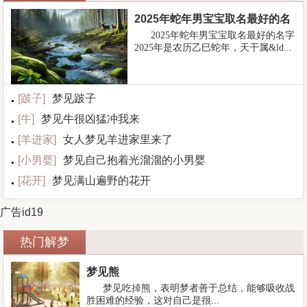
2025年蛇年男宝宝取名最好的名
2025年蛇年男宝宝取名最好的名字
字
2025年是农历乙巳蛇年，天干属&ld...
[
跛子
]
梦见跛子
[
牛
]
梦见牛很凶猛冲我来
[
羊进家
]
女人梦见羊进家里来了
[
小男婴
]
梦见自己抱着光溜溜的小男婴
[
花开
]
梦见满山遍野的花开
广告id19
热门解梦
梦见熊
梦见吃掉熊，表明梦者善于总结，能够吸收战
胜困难的经验，这对自己是很...