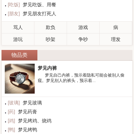
[
吃饭
]
梦见吃饭、用餐
[
朋友
]
梦见朋友打死人
骂人
欺负
游戏
病
游玩
吵架
争吵
理发
物品类
梦见内裤
梦见自己内裤，预示着隐私可能会被别人偷
窥。梦见别人的裤头，预示着...
[
玻璃
]
梦见玻璃
[
药
]
梦见药膏
[
鸡
]
梦见烤鸡、烧鸡
[
鸭
]
梦见烤鸭