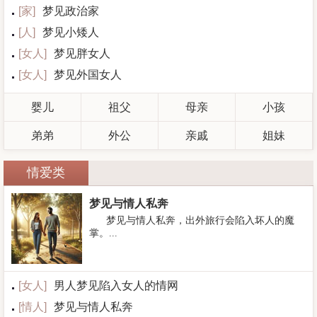
[
家
]
梦见政治家
[
人
]
梦见小矮人
[
女人
]
梦见胖女人
[
女人
]
梦见外国女人
婴儿
祖父
母亲
小孩
弟弟
外公
亲戚
姐妹
情爱类
梦见与情人私奔
梦见与情人私奔，出外旅行会陷入坏人的魔
掌。...
[
女人
]
男人梦见陷入女人的情网
[
情人
]
梦见与情人私奔