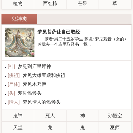
植物
西红柿
芒果
草
鬼神类
梦见菩萨让自己取经
梦者:男二十五岁学生 梦境: 梦见观音（女的）
叫我去一个庙里取经书，我...
[
神
]
梦见到庙里拜神
[
佛祖
]
梦见大雄宝殿和佛祖
[
尸体
]
梦见木乃伊
[
头
]
梦见骷髅头
[
情人
]
梦见情人的骷髅头
鬼神
死人
神
孙悟空
天堂
龙
鬼
巫师