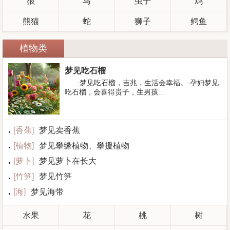
狼
马
虫子
鸡
熊猫
蛇
狮子
鳄鱼
植物类
梦见吃石榴
·梦见吃石榴，吉兆，生活会幸福。·孕妇梦见
吃石榴，会喜得贵子，生男孩...
[
香蕉
]
梦见卖香蕉
[
植物
]
梦见攀缘植物、攀援植物
[
萝卜
]
梦见萝卜在长大
[
竹笋
]
梦见竹笋
[
海
]
梦见海带
水果
花
桃
树