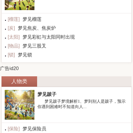
[
榴莲
]
梦见榴莲
[
炭
]
梦见焦炭、焦炭炉
[
太阳
]
梦见彩虹与太阳同时出现
[
物品
]
梦见三股叉
[
锁
]
梦见锁
广告id20
人物类
梦见跛子
梦见跛子梦境解析1、梦到别人是跛子，预示
你遇到困难时不知道向人...
[
保险
]
梦见保险员