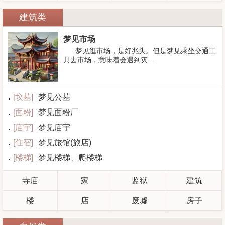
建筑类
梦见市场
梦见逛市场，是好兆头。但是梦见乘坐交通工
具去市场，意味着会遇到灾...
[
坟墓
]
梦见公墓
[
面粉
]
梦见面粉厂
[
庙宇
]
梦见庙宇
[
住宿
]
梦见旅馆(旅店)
[
楼梯
]
梦见楼梯、爬楼梯
寺庙
家
监狱
建筑
楼
店
废墟
房子