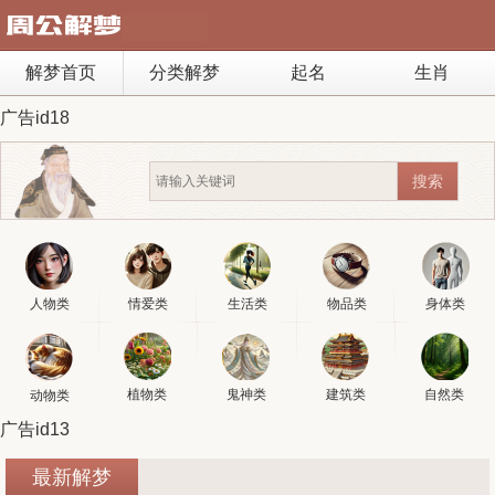
解梦首页
分类解梦
起名
生肖
广告id18
人物类
情爱类
生活类
物品类
身体类
植物类
鬼神类
建筑类
自然类
动物类
广告id13
最新解梦