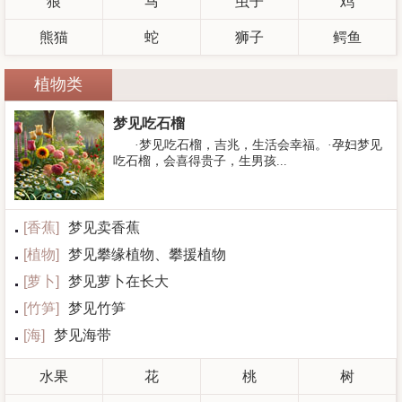
狼
马
虫子
鸡
熊猫
蛇
狮子
鳄鱼
植物类
梦见吃石榴
·梦见吃石榴，吉兆，生活会幸福。·孕妇梦见
吃石榴，会喜得贵子，生男孩...
[
香蕉
]
梦见卖香蕉
[
植物
]
梦见攀缘植物、攀援植物
[
萝卜
]
梦见萝卜在长大
[
竹笋
]
梦见竹笋
[
海
]
梦见海带
水果
花
桃
树