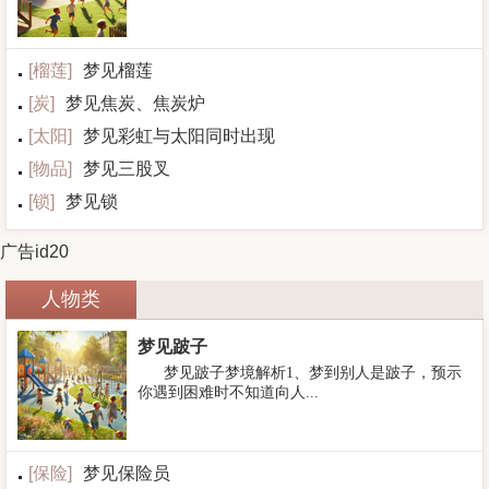
[
榴莲
]
梦见榴莲
[
炭
]
梦见焦炭、焦炭炉
[
太阳
]
梦见彩虹与太阳同时出现
[
物品
]
梦见三股叉
[
锁
]
梦见锁
广告id20
人物类
梦见跛子
梦见跛子梦境解析1、梦到别人是跛子，预示
你遇到困难时不知道向人...
[
保险
]
梦见保险员