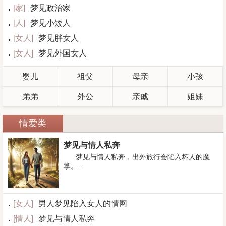
[
家
]
梦见政治家
[
人
]
梦见小矮人
[
女人
]
梦见胖女人
[
女人
]
梦见外国女人
婴儿
祖父
母亲
小孩
弟弟
外公
亲戚
姐妹
情爱类
梦见与情人私奔
梦见与情人私奔，出外旅行会陷入坏人的魔
掌。...
[
女人
]
男人梦见陷入女人的情网
[
情人
]
梦见与情人私奔