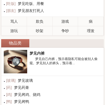
[
吃饭
]
梦见吃饭、用餐
[
朋友
]
梦见朋友打死人
骂人
欺负
游戏
病
游玩
吵架
争吵
理发
物品类
梦见内裤
梦见自己内裤，预示着隐私可能会被别人偷
窥。梦见别人的裤头，预示着...
[
玻璃
]
梦见玻璃
[
药
]
梦见药膏
[
鸡
]
梦见烤鸡、烧鸡
[
鸭
]
梦见烤鸭