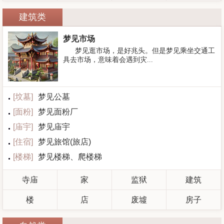
建筑类
梦见市场
梦见逛市场，是好兆头。但是梦见乘坐交通工
具去市场，意味着会遇到灾...
[
坟墓
]
梦见公墓
[
面粉
]
梦见面粉厂
[
庙宇
]
梦见庙宇
[
住宿
]
梦见旅馆(旅店)
[
楼梯
]
梦见楼梯、爬楼梯
寺庙
家
监狱
建筑
楼
店
废墟
房子