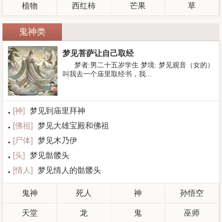
植物
西红柿
芒果
草
鬼神类
梦见菩萨让自己取经
梦者:男二十五岁学生 梦境: 梦见观音（女的）
叫我去一个庙里取经书，我...
[
神
]
梦见到庙里拜神
[
佛祖
]
梦见大雄宝殿和佛祖
[
尸体
]
梦见木乃伊
[
头
]
梦见骷髅头
[
情人
]
梦见情人的骷髅头
鬼神
死人
神
孙悟空
天堂
龙
鬼
巫师