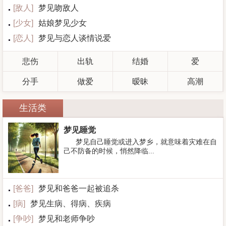
[
敌人
]
梦见吻敌人
[
少女
]
姑娘梦见少女
[
恋人
]
梦见与恋人谈情说爱
悲伤
出轨
结婚
爱
分手
做爱
暧昧
高潮
生活类
梦见睡觉
梦见自己睡觉或进入梦乡，就意味着灾难在自
己不防备的时候，悄然降临...
[
爸爸
]
梦见和爸爸一起被追杀
[
病
]
梦见生病、得病、疾病
[
争吵
]
梦见和老师争吵