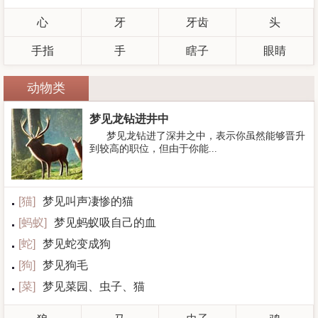
心
牙
牙齿
头
手指
手
瞎子
眼睛
动物类
梦见龙钻进井中
梦见龙钻进了深井之中，表示你虽然能够晋升
到较高的职位，但由于你能...
[
猫
]
梦见叫声凄惨的猫
[
蚂蚁
]
梦见蚂蚁吸自己的血
[
蛇
]
梦见蛇变成狗
[
狗
]
梦见狗毛
[
菜
]
梦见菜园、虫子、猫