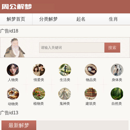
解梦首页
分类解梦
起名
生肖
广告id18
人物类
情爱类
生活类
物品类
身体类
植物类
鬼神类
建筑类
自然类
动物类
广告id13
最新解梦