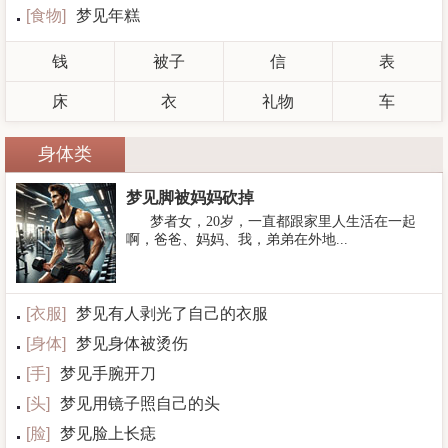
[
食物
]
梦见年糕
钱
被子
信
表
床
衣
礼物
车
身体类
梦见脚被妈妈砍掉
梦者女，20岁，一直都跟家里人生活在一起
啊，爸爸、妈妈、我，弟弟在外地...
[
衣服
]
梦见有人剥光了自己的衣服
[
身体
]
梦见身体被烫伤
[
手
]
梦见手腕开刀
[
头
]
梦见用镜子照自己的头
[
脸
]
梦见脸上长痣