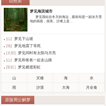
自然类
梦见海滨城市
梦见我站在冬天的海边，眼前却是一副冰天雪
地的画面，很美。沙滩上是...
[
山
]
梦见下山坡
[
地
]
梦见地震了等死
[
太阳
]
梦见同时有太阳与月亮
[
山
]
梦见和爸爸一起走山路
[
彩虹
]
梦见横渡彩虹
山
灾难
海
水
雨
沙漠
大海
月全食
原版周公解梦