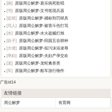
[
病
]
原版周公解梦-衰乐病死歌唱
[
书
]
原版周公解梦-文书笔现兵器
[
监狱
]
原版周公解梦-捕标刑罚狱具
[
骂人
]
原版周公解梦-被害斗伤打骂
[
水
]
原版周公解梦-水火盗贼灯烛
[
谷子
]
原版周公解梦-田园五谷耕种
[
大便
]
原版周公解梦-垢污沫浴凌辱
[
孕妇
]
原版周公解梦-夫妇产孕交欢
[
龙
]
原版周公解梦-龙蛇禽兽类
[
车
]
原版周公解梦-船车游行物件
广告id14
友情链接
周公解梦
有育网