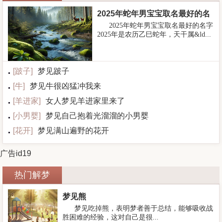
2025年蛇年男宝宝取名最好的名
2025年蛇年男宝宝取名最好的名字
字
2025年是农历乙巳蛇年，天干属&ld...
[
跛子
]
梦见跛子
[
牛
]
梦见牛很凶猛冲我来
[
羊进家
]
女人梦见羊进家里来了
[
小男婴
]
梦见自己抱着光溜溜的小男婴
[
花开
]
梦见满山遍野的花开
广告id19
热门解梦
梦见熊
梦见吃掉熊，表明梦者善于总结，能够吸收战
胜困难的经验，这对自己是很...