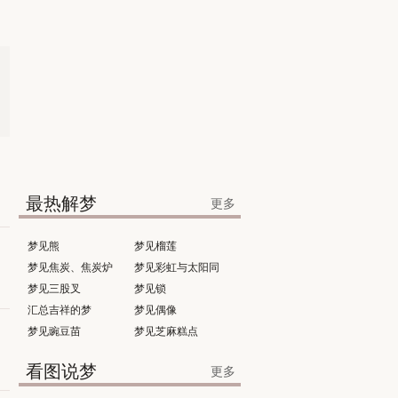
最热解梦
更多
梦见熊
梦见榴莲
梦见焦炭、焦炭炉
梦见彩虹与太阳同
梦见三股叉
时出现
梦见锁
汇总吉祥的梦
梦见偶像
梦见豌豆苗
梦见芝麻糕点
看图说梦
更多