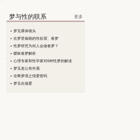
梦与性的联系
更多
梦见裸体镜头
在梦里偷跑的性欲望、春梦
性梦研究为何人会做春梦？
暧昧春梦解析
心理专家和性学家对8种性梦的解读
梦见老公有外遇
诠释梦境之情爱密码
梦见在做爱