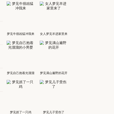
梦见牛很凶猛冲我来
女人梦见羊进家里来
了
梦见自己抱着光溜溜
梦见满山遍野的花开
的小男婴
梦见抓了一只鸡
梦见儿子受伤了