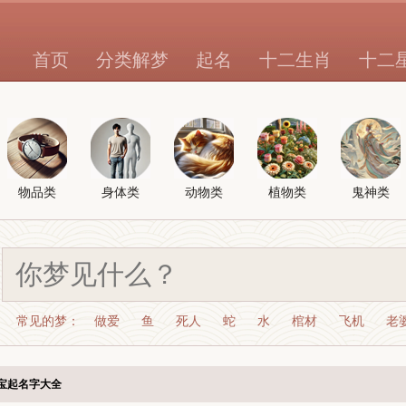
首页
分类解梦
起名
十二生肖
十二
物品类
身体类
动物类
植物类
鬼神类
常见的梦：
做爱
鱼
死人
蛇
水
棺材
飞机
老
宝起名字大全