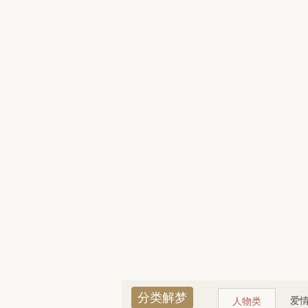
分类解梦
爱
人物类