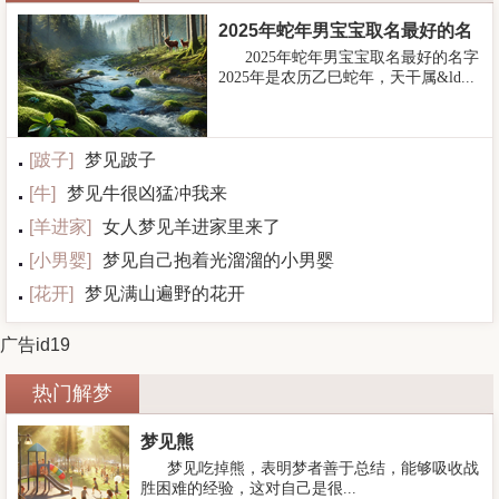
2025年蛇年男宝宝取名最好的名
2025年蛇年男宝宝取名最好的名字
字
2025年是农历乙巳蛇年，天干属&ld...
[
跛子
]
梦见跛子
[
牛
]
梦见牛很凶猛冲我来
[
羊进家
]
女人梦见羊进家里来了
[
小男婴
]
梦见自己抱着光溜溜的小男婴
[
花开
]
梦见满山遍野的花开
广告id19
热门解梦
梦见熊
梦见吃掉熊，表明梦者善于总结，能够吸收战
胜困难的经验，这对自己是很...