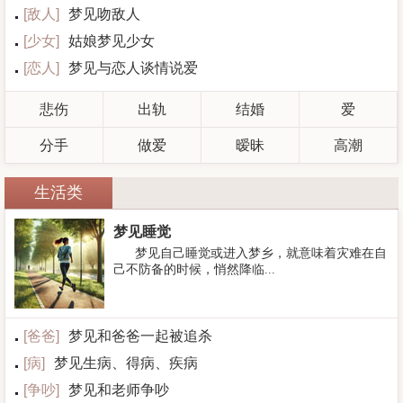
[
敌人
]
梦见吻敌人
[
少女
]
姑娘梦见少女
[
恋人
]
梦见与恋人谈情说爱
悲伤
出轨
结婚
爱
分手
做爱
暧昧
高潮
生活类
梦见睡觉
梦见自己睡觉或进入梦乡，就意味着灾难在自
己不防备的时候，悄然降临...
[
爸爸
]
梦见和爸爸一起被追杀
[
病
]
梦见生病、得病、疾病
[
争吵
]
梦见和老师争吵