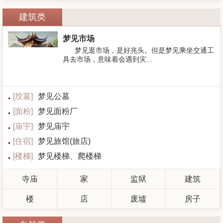
建筑类
梦见市场
梦见逛市场，是好兆头。但是梦见乘坐交通工
具去市场，意味着会遇到灾...
[
坟墓
]
梦见公墓
[
面粉
]
梦见面粉厂
[
庙宇
]
梦见庙宇
[
住宿
]
梦见旅馆(旅店)
[
楼梯
]
梦见楼梯、爬楼梯
寺庙
家
监狱
建筑
楼
店
废墟
房子