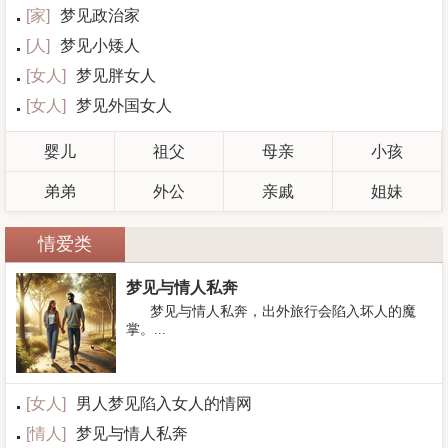
[
家
]
梦见政治家
[
人
]
梦见小矮人
[
女人
]
梦见胖女人
[
女人
]
梦见外国女人
婴儿
祖父
母亲
小孩
弟弟
外公
亲戚
姐妹
情爱类
梦见与情人私奔
梦见与情人私奔，出外旅行会陷入坏人的魔
掌。...
[
女人
]
男人梦见陷入女人的情网
[
情人
]
梦见与情人私奔