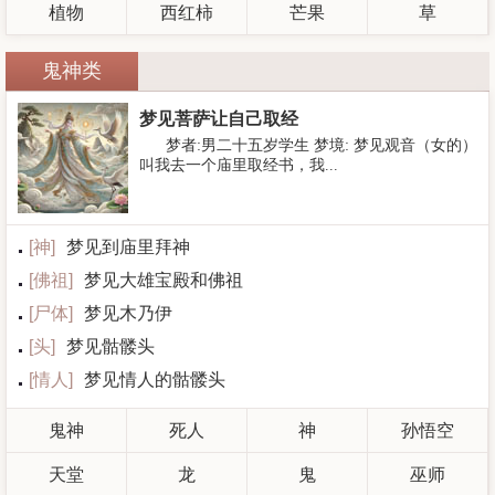
植物
西红柿
芒果
草
鬼神类
梦见菩萨让自己取经
梦者:男二十五岁学生 梦境: 梦见观音（女的）
叫我去一个庙里取经书，我...
[
神
]
梦见到庙里拜神
[
佛祖
]
梦见大雄宝殿和佛祖
[
尸体
]
梦见木乃伊
[
头
]
梦见骷髅头
[
情人
]
梦见情人的骷髅头
鬼神
死人
神
孙悟空
天堂
龙
鬼
巫师