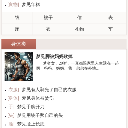
[
食物
]
梦见年糕
钱
被子
信
表
床
衣
礼物
车
身体类
梦见脚被妈妈砍掉
梦者女，20岁，一直都跟家里人生活在一起
啊，爸爸、妈妈、我，弟弟在外地...
[
衣服
]
梦见有人剥光了自己的衣服
[
身体
]
梦见身体被烫伤
[
手
]
梦见手腕开刀
[
头
]
梦见用镜子照自己的头
[
脸
]
梦见脸上长痣