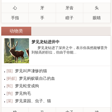
心
牙
牙齿
头
手指
手
瞎子
眼睛
动物类
梦见龙钻进井中
梦见龙钻进了深井之中，表示你虽然能够晋升
到较高的职位，但由于你能...
[
猫
]
梦见叫声凄惨的猫
[
蚂蚁
]
梦见蚂蚁吸自己的血
[
蛇
]
梦见蛇变成狗
[
狗
]
梦见狗毛
[
菜
]
梦见菜园、虫子、猫