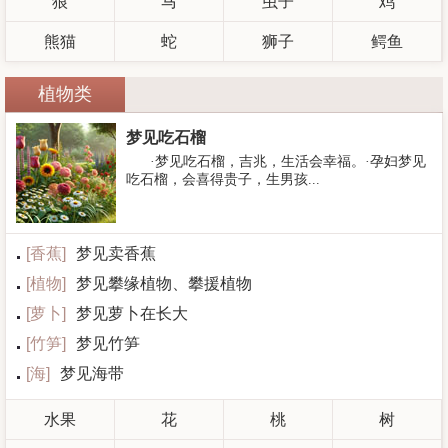
狼
马
虫子
鸡
熊猫
蛇
狮子
鳄鱼
植物类
梦见吃石榴
·梦见吃石榴，吉兆，生活会幸福。·孕妇梦见
吃石榴，会喜得贵子，生男孩...
[
香蕉
]
梦见卖香蕉
[
植物
]
梦见攀缘植物、攀援植物
[
萝卜
]
梦见萝卜在长大
[
竹笋
]
梦见竹笋
[
海
]
梦见海带
水果
花
桃
树