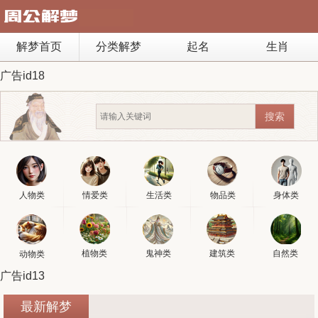
解梦首页
分类解梦
起名
生肖
广告id18
人物类
情爱类
生活类
物品类
身体类
植物类
鬼神类
建筑类
自然类
动物类
广告id13
最新解梦