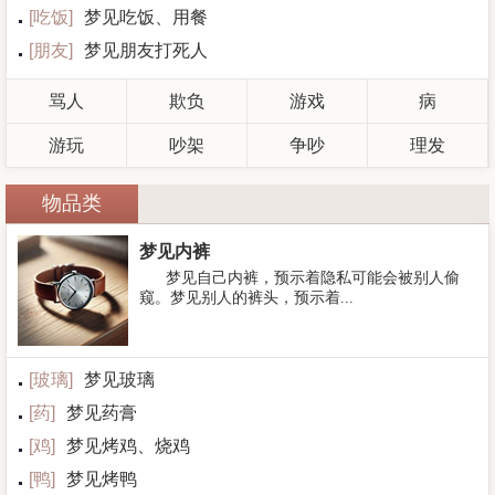
[
吃饭
]
梦见吃饭、用餐
[
朋友
]
梦见朋友打死人
骂人
欺负
游戏
病
游玩
吵架
争吵
理发
物品类
梦见内裤
梦见自己内裤，预示着隐私可能会被别人偷
窥。梦见别人的裤头，预示着...
[
玻璃
]
梦见玻璃
[
药
]
梦见药膏
[
鸡
]
梦见烤鸡、烧鸡
[
鸭
]
梦见烤鸭