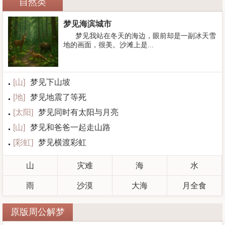
自然类
梦见海滨城市
梦见我站在冬天的海边，眼前却是一副冰天雪
地的画面，很美。沙滩上是...
[
山
]
梦见下山坡
[
地
]
梦见地震了等死
[
太阳
]
梦见同时有太阳与月亮
[
山
]
梦见和爸爸一起走山路
[
彩虹
]
梦见横渡彩虹
山
灾难
海
水
雨
沙漠
大海
月全食
原版周公解梦