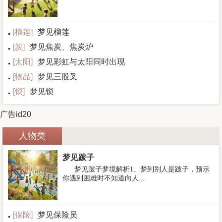
[
榴莲
]
梦见榴莲
[
炭
]
梦见焦炭、焦炭炉
[
太阳
]
梦见彩虹与太阳同时出现
[
物品
]
梦见三股叉
[
锁
]
梦见锁
广告id20
人物类
梦见跛子
梦见跛子梦境解析1、梦到别人是跛子，预示
你遇到困难时不知道向人...
[
保险
]
梦见保险员