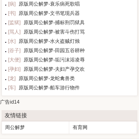
[
病
]
原版周公解梦-衰乐病死歌唱
[
书
]
原版周公解梦-文书笔现兵器
[
监狱
]
原版周公解梦-捕标刑罚狱具
[
骂人
]
原版周公解梦-被害斗伤打骂
[
水
]
原版周公解梦-水火盗贼灯烛
[
谷子
]
原版周公解梦-田园五谷耕种
[
大便
]
原版周公解梦-垢污沫浴凌辱
[
孕妇
]
原版周公解梦-夫妇产孕交欢
[
龙
]
原版周公解梦-龙蛇禽兽类
[
车
]
原版周公解梦-船车游行物件
广告id14
友情链接
周公解梦
有育网