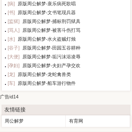
[
病
]
原版周公解梦-衰乐病死歌唱
[
书
]
原版周公解梦-文书笔现兵器
[
监狱
]
原版周公解梦-捕标刑罚狱具
[
骂人
]
原版周公解梦-被害斗伤打骂
[
水
]
原版周公解梦-水火盗贼灯烛
[
谷子
]
原版周公解梦-田园五谷耕种
[
大便
]
原版周公解梦-垢污沫浴凌辱
[
孕妇
]
原版周公解梦-夫妇产孕交欢
[
龙
]
原版周公解梦-龙蛇禽兽类
[
车
]
原版周公解梦-船车游行物件
广告id14
友情链接
周公解梦
有育网