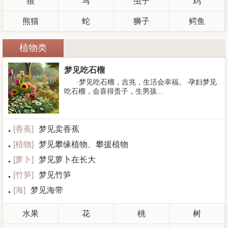
狼
马
虫子
鸡
熊猫
蛇
狮子
鳄鱼
植物类
梦见吃石榴
·梦见吃石榴，吉兆，生活会幸福。·孕妇梦见
吃石榴，会喜得贵子，生男孩...
[
香蕉
]
梦见卖香蕉
[
植物
]
梦见攀缘植物、攀援植物
[
萝卜
]
梦见萝卜在长大
[
竹笋
]
梦见竹笋
[
海
]
梦见海带
水果
花
桃
树