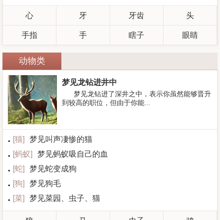
心
牙
牙齿
头
手指
手
瞎子
眼睛
动物类
梦见龙钻进井中
梦见龙钻进了深井之中，表示你虽然能够晋升
到较高的职位，但由于你能...
[
猫
]
梦见叫声凄惨的猫
[
蚂蚁
]
梦见蚂蚁吸自己的血
[
蛇
]
梦见蛇变成狗
[
狗
]
梦见狗毛
[
菜
]
梦见菜园、虫子、猫