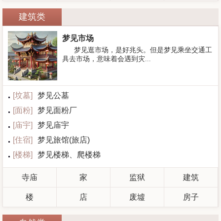
建筑类
梦见市场
梦见逛市场，是好兆头。但是梦见乘坐交通工
具去市场，意味着会遇到灾...
[
坟墓
]
梦见公墓
[
面粉
]
梦见面粉厂
[
庙宇
]
梦见庙宇
[
住宿
]
梦见旅馆(旅店)
[
楼梯
]
梦见楼梯、爬楼梯
寺庙
家
监狱
建筑
楼
店
废墟
房子