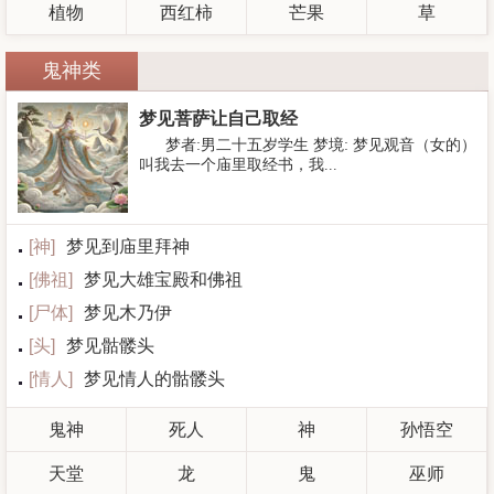
植物
西红柿
芒果
草
鬼神类
梦见菩萨让自己取经
梦者:男二十五岁学生 梦境: 梦见观音（女的）
叫我去一个庙里取经书，我...
[
神
]
梦见到庙里拜神
[
佛祖
]
梦见大雄宝殿和佛祖
[
尸体
]
梦见木乃伊
[
头
]
梦见骷髅头
[
情人
]
梦见情人的骷髅头
鬼神
死人
神
孙悟空
天堂
龙
鬼
巫师