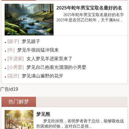
2025年蛇年男宝宝取名最好的名
2025年蛇年男宝宝取名最好的名字
字
2025年是农历乙巳蛇年，天干属&ld...
[
跛子
]
梦见跛子
[
牛
]
梦见牛很凶猛冲我来
[
羊进家
]
女人梦见羊进家里来了
[
小男婴
]
梦见自己抱着光溜溜的小男婴
[
花开
]
梦见满山遍野的花开
广告id19
热门解梦
梦见熊
梦见吃掉熊，表明梦者善于总结，能够吸收战
胜困难的经验，这对自己是很...