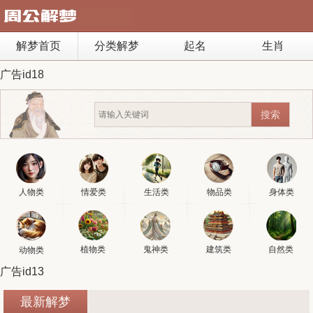
解梦首页
分类解梦
起名
生肖
广告id18
人物类
情爱类
生活类
物品类
身体类
植物类
鬼神类
建筑类
自然类
动物类
广告id13
最新解梦