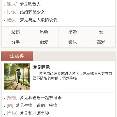
[
敌人
]
梦见吻敌人
[
少女
]
姑娘梦见少女
[
恋人
]
梦见与恋人谈情说爱
悲伤
出轨
结婚
爱
分手
做爱
暧昧
高潮
生活类
梦见睡觉
梦见自己睡觉或进入梦乡，就意味着灾难在自
己不防备的时候，悄然降临...
[
爸爸
]
梦见和爸爸一起被追杀
[
病
]
梦见生病、得病、疾病
[
争吵
]
梦见和老师争吵