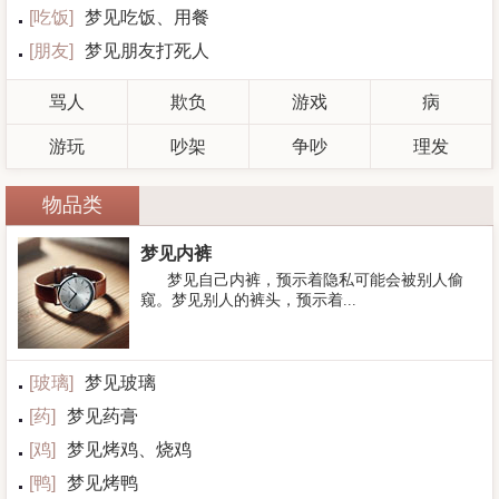
[
吃饭
]
梦见吃饭、用餐
[
朋友
]
梦见朋友打死人
骂人
欺负
游戏
病
游玩
吵架
争吵
理发
物品类
梦见内裤
梦见自己内裤，预示着隐私可能会被别人偷
窥。梦见别人的裤头，预示着...
[
玻璃
]
梦见玻璃
[
药
]
梦见药膏
[
鸡
]
梦见烤鸡、烧鸡
[
鸭
]
梦见烤鸭