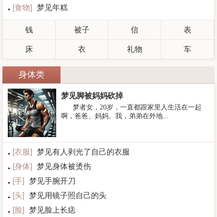
[
食物
]
梦见年糕
钱
被子
信
表
床
衣
礼物
车
身体类
梦见脚被妈妈砍掉
梦者女，20岁，一直都跟家里人生活在一起
啊，爸爸、妈妈、我，弟弟在外地...
[
衣服
]
梦见有人剥光了自己的衣服
[
身体
]
梦见身体被烫伤
[
手
]
梦见手腕开刀
[
头
]
梦见用镜子照自己的头
[
脸
]
梦见脸上长痣