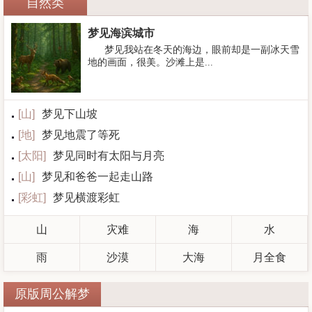
自然类
梦见海滨城市
梦见我站在冬天的海边，眼前却是一副冰天雪
地的画面，很美。沙滩上是...
[
山
]
梦见下山坡
[
地
]
梦见地震了等死
[
太阳
]
梦见同时有太阳与月亮
[
山
]
梦见和爸爸一起走山路
[
彩虹
]
梦见横渡彩虹
山
灾难
海
水
雨
沙漠
大海
月全食
原版周公解梦