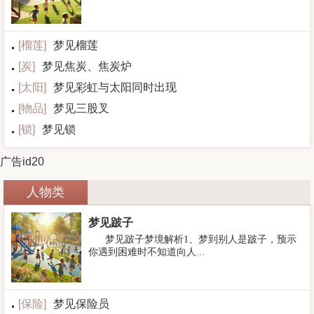
[
榴莲
]
梦见榴莲
[
炭
]
梦见焦炭、焦炭炉
[
太阳
]
梦见彩虹与太阳同时出现
[
物品
]
梦见三股叉
[
锁
]
梦见锁
广告id20
人物类
梦见跛子
梦见跛子梦境解析1、梦到别人是跛子，预示
你遇到困难时不知道向人...
[
保险
]
梦见保险员