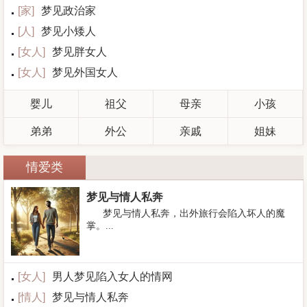
[
家
]
梦见政治家
[
人
]
梦见小矮人
[
女人
]
梦见胖女人
[
女人
]
梦见外国女人
婴儿
祖父
母亲
小孩
弟弟
外公
亲戚
姐妹
情爱类
梦见与情人私奔
梦见与情人私奔，出外旅行会陷入坏人的魔
掌。...
[
女人
]
男人梦见陷入女人的情网
[
情人
]
梦见与情人私奔