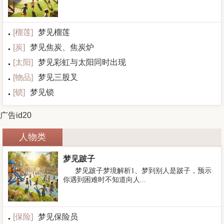
[
榴莲
]
梦见榴莲
[
炭
]
梦见焦炭、焦炭炉
[
太阳
]
梦见彩虹与太阳同时出现
[
物品
]
梦见三股叉
[
锁
]
梦见锁
广告id20
人物类
梦见跛子
梦见跛子梦境解析1、梦到别人是跛子，预示
你遇到困难时不知道向人...
[
保险
]
梦见保险员