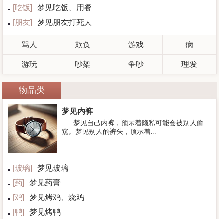
[
吃饭
]
梦见吃饭、用餐
[
朋友
]
梦见朋友打死人
骂人
欺负
游戏
病
游玩
吵架
争吵
理发
物品类
梦见内裤
梦见自己内裤，预示着隐私可能会被别人偷
窥。梦见别人的裤头，预示着...
[
玻璃
]
梦见玻璃
[
药
]
梦见药膏
[
鸡
]
梦见烤鸡、烧鸡
[
鸭
]
梦见烤鸭