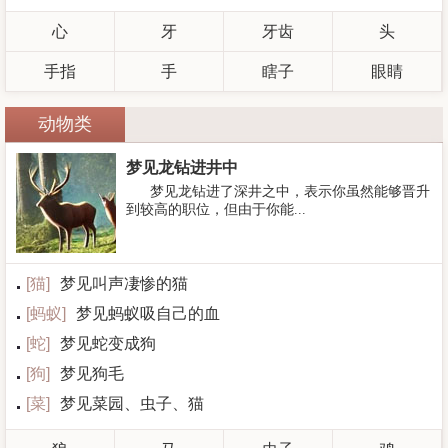
心
牙
牙齿
头
手指
手
瞎子
眼睛
动物类
梦见龙钻进井中
梦见龙钻进了深井之中，表示你虽然能够晋升
到较高的职位，但由于你能...
[
猫
]
梦见叫声凄惨的猫
[
蚂蚁
]
梦见蚂蚁吸自己的血
[
蛇
]
梦见蛇变成狗
[
狗
]
梦见狗毛
[
菜
]
梦见菜园、虫子、猫