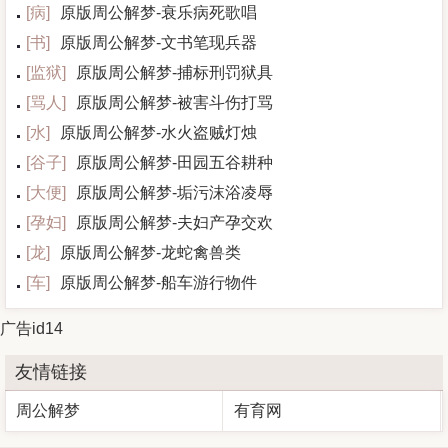
[
病
]
原版周公解梦-衰乐病死歌唱
[
书
]
原版周公解梦-文书笔现兵器
[
监狱
]
原版周公解梦-捕标刑罚狱具
[
骂人
]
原版周公解梦-被害斗伤打骂
[
水
]
原版周公解梦-水火盗贼灯烛
[
谷子
]
原版周公解梦-田园五谷耕种
[
大便
]
原版周公解梦-垢污沫浴凌辱
[
孕妇
]
原版周公解梦-夫妇产孕交欢
[
龙
]
原版周公解梦-龙蛇禽兽类
[
车
]
原版周公解梦-船车游行物件
广告id14
友情链接
周公解梦
有育网