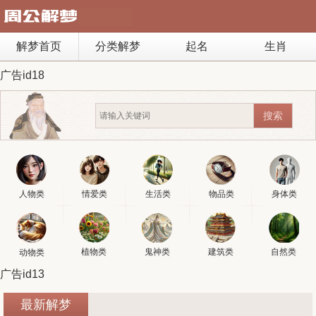
解梦首页
分类解梦
起名
生肖
广告id18
人物类
情爱类
生活类
物品类
身体类
植物类
鬼神类
建筑类
自然类
动物类
广告id13
最新解梦