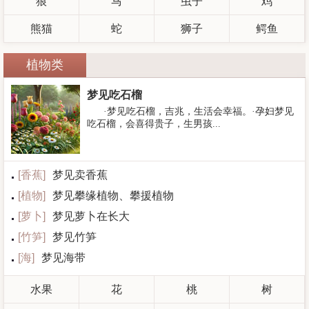
狼
马
虫子
鸡
熊猫
蛇
狮子
鳄鱼
植物类
梦见吃石榴
·梦见吃石榴，吉兆，生活会幸福。·孕妇梦见
吃石榴，会喜得贵子，生男孩...
[
香蕉
]
梦见卖香蕉
[
植物
]
梦见攀缘植物、攀援植物
[
萝卜
]
梦见萝卜在长大
[
竹笋
]
梦见竹笋
[
海
]
梦见海带
水果
花
桃
树