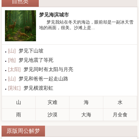
自然类
梦见海滨城市
梦见我站在冬天的海边，眼前却是一副冰天雪
地的画面，很美。沙滩上是...
[
山
]
梦见下山坡
[
地
]
梦见地震了等死
[
太阳
]
梦见同时有太阳与月亮
[
山
]
梦见和爸爸一起走山路
[
彩虹
]
梦见横渡彩虹
山
灾难
海
水
雨
沙漠
大海
月全食
原版周公解梦