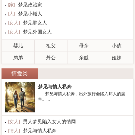
[
家
]
梦见政治家
[
人
]
梦见小矮人
[
女人
]
梦见胖女人
[
女人
]
梦见外国女人
婴儿
祖父
母亲
小孩
弟弟
外公
亲戚
姐妹
情爱类
梦见与情人私奔
梦见与情人私奔，出外旅行会陷入坏人的魔
掌。...
[
女人
]
男人梦见陷入女人的情网
[
情人
]
梦见与情人私奔