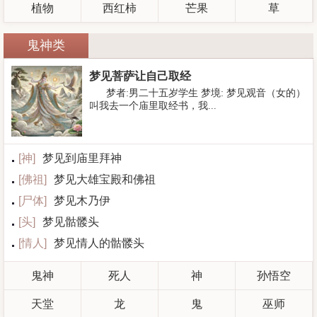
植物
西红柿
芒果
草
鬼神类
梦见菩萨让自己取经
梦者:男二十五岁学生 梦境: 梦见观音（女的）
叫我去一个庙里取经书，我...
[
神
]
梦见到庙里拜神
[
佛祖
]
梦见大雄宝殿和佛祖
[
尸体
]
梦见木乃伊
[
头
]
梦见骷髅头
[
情人
]
梦见情人的骷髅头
鬼神
死人
神
孙悟空
天堂
龙
鬼
巫师