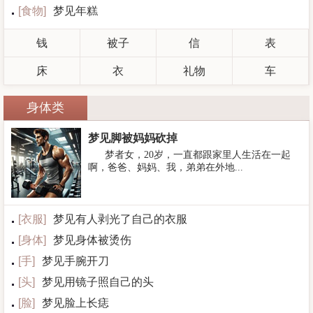
[
食物
]
梦见年糕
钱
被子
信
表
床
衣
礼物
车
身体类
梦见脚被妈妈砍掉
梦者女，20岁，一直都跟家里人生活在一起
啊，爸爸、妈妈、我，弟弟在外地...
[
衣服
]
梦见有人剥光了自己的衣服
[
身体
]
梦见身体被烫伤
[
手
]
梦见手腕开刀
[
头
]
梦见用镜子照自己的头
[
脸
]
梦见脸上长痣