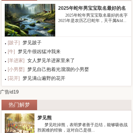
2025年蛇年男宝宝取名最好的名
2025年蛇年男宝宝取名最好的名字
字
2025年是农历乙巳蛇年，天干属&ld...
[
跛子
]
梦见跛子
[
牛
]
梦见牛很凶猛冲我来
[
羊进家
]
女人梦见羊进家里来了
[
小男婴
]
梦见自己抱着光溜溜的小男婴
[
花开
]
梦见满山遍野的花开
广告id19
热门解梦
梦见熊
梦见吃掉熊，表明梦者善于总结，能够吸收战
胜困难的经验，这对自己是很...