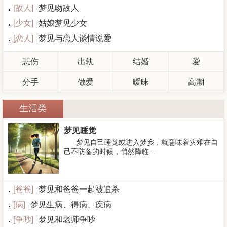
[
敌人
]
梦见吻敌人
[
少女
]
姑娘梦见少女
[
恋人
]
梦见与恋人谈情说爱
悲伤
出轨
结婚
爱
分手
做爱
暧昧
高潮
生活类
梦见睡觉
梦见自己睡觉或进入梦乡，就意味着灾难在自
己不防备的时候，悄然降临...
[
爸爸
]
梦见和爸爸一起被追杀
[
病
]
梦见生病、得病、疾病
[
争吵
]
梦见和老师争吵