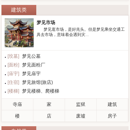
建筑类
梦见市场
梦见逛市场，是好兆头。但是梦见乘坐交通工
具去市场，意味着会遇到灾...
[
坟墓
]
梦见公墓
[
面粉
]
梦见面粉厂
[
庙宇
]
梦见庙宇
[
住宿
]
梦见旅馆(旅店)
[
楼梯
]
梦见楼梯、爬楼梯
寺庙
家
监狱
建筑
楼
店
废墟
房子