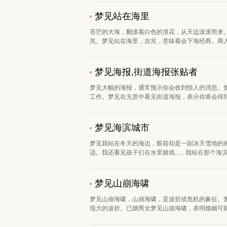
梦见站在海里
苍茫的大海，翻滚着白色的浪花，从天边滚滚而来
兆。梦见站在海里，吉兆，意味着会下海经商。商人
梦见海报,街道海报张贴者
梦见大幅的海报，通常预示你会收到惊人的消息。
工作。梦见在无意中看见街道海报，表示你将会得到令
梦见海滨城市
梦见我站在冬天的海边，眼前却是一副冰天雪地的
适。我还看见孩子们在水里嬉戏...... 我站在那个海
梦见山崩海啸
梦见山崩海啸，山崩海啸，是波折或危机的象征。
现大的波折。已婚男女梦见山崩海啸，表明婚姻可能潜