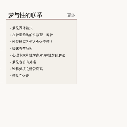
梦与性的联系
更多
梦见裸体镜头
在梦里偷跑的性欲望、春梦
性梦研究为何人会做春梦？
暧昧春梦解析
心理专家和性学家对8种性梦的解读
梦见老公有外遇
你
诠释梦境之情爱密码
梦见在做爱