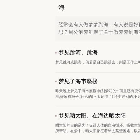
海
经常会有人做梦梦到海，有人说是好
思？周公解梦汇聚了关于做梦梦到海
梦见跳河、跳海
梦见跳河或跳海，倘若是自己跳进去，则是工作上可
梦见了海市蜃楼
昨天晚上梦见了海市蜃楼,特别梦幻的~ 而且还有变化
群,好象有狮子..什么的(不太记得了) 还变过别的,不记得
梦见晒太阳、在海边晒太阳
晒太阳的目的是为了促进人体的血液循环、吸收太
所帮助。在梦中，晒太阳象征着除去某些困难，以及性