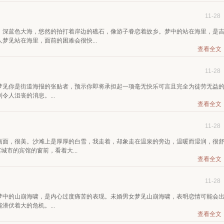
11-28
。深蓝色大海，悠然的拍打着岸边的礁石，像游子眷恋着故乡。梦中的站在海里，是
梦见站在海里，面前的困难会很快...
查看全文
11-28
梦见你是街道海报的张贴者，预示你即将承担起一项毫无快乐可言且完全为徒劳无益
人沮丧的消息。...
查看全文
11-28
画面，很美。沙滩上是厚厚的白雪，我走着，却象走在温泉的旁边，温暖而湿润，很
滨城市的宾馆的窗前，看着大...
查看全文
11-28
梦中的山崩海啸，是内心过度痛苦的表现。未婚男女梦见山崩海啸，表明恋情可能会
伏着大的危机。...
查看全文