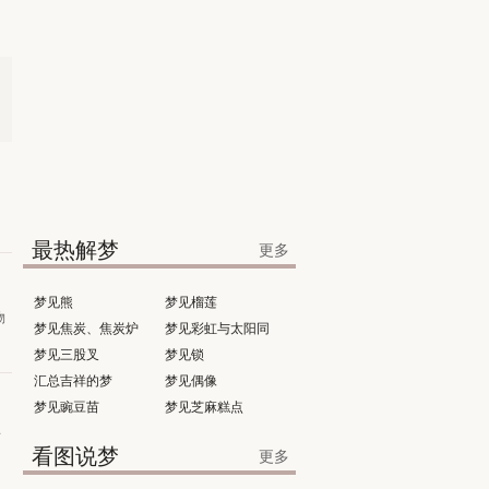
最热解梦
更多
梦见熊
梦见榴莲
物
梦见焦炭、焦炭炉
梦见彩虹与太阳同
梦见三股叉
时出现
梦见锁
汇总吉祥的梦
梦见偶像
梦见豌豆苗
梦见芝麻糕点
有
看图说梦
更多