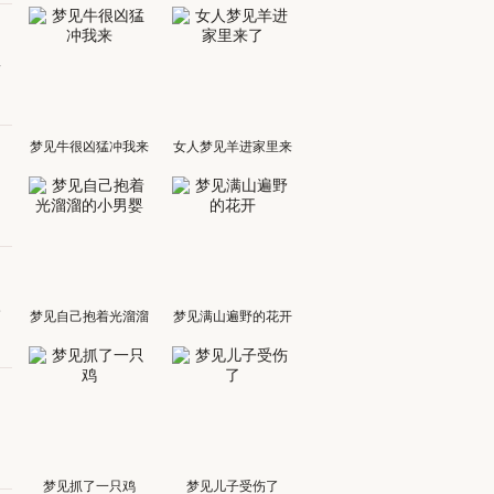
吉
梦见牛很凶猛冲我来
女人梦见羊进家里来
了
的
舒
梦见自己抱着光溜溜
梦见满山遍野的花开
的小男婴
出
梦见抓了一只鸡
梦见儿子受伤了