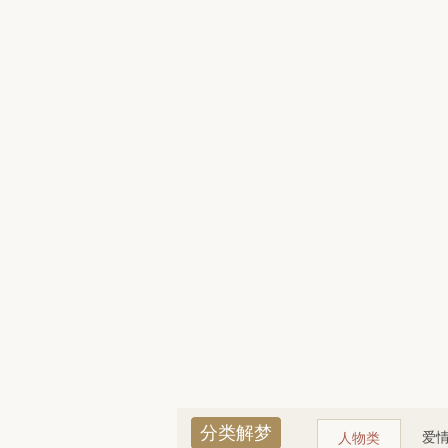
分类解梦
爱
人物类