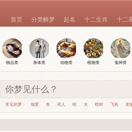
首页
分类解梦
起名
十二生肖
十二
物品类
身体类
动物类
植物类
鬼神类
常见的梦：
做爱
鱼
死人
蛇
水
棺材
飞机
老