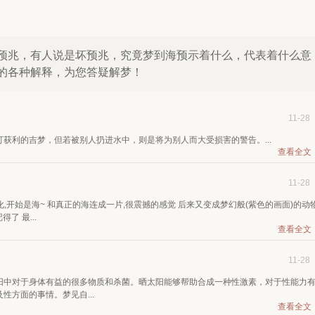
预兆，有人说是坏预兆，究竟梦到海预示着什么，代表着什么意
的各种解释，为您答疑解梦！
11-28
获利的吉梦，但若被别人扔进水中，则是将为别人而大受损害的警告。...
查看全文
11-28
,开始是海~ 和真正的海连成一片,很震撼的感觉 后来又变成梦幻般(紫色的画面)的动
了 最...
查看全文
11-28
阳中对于身体有益的很多物质和杀菌。晒太阳能够帮助合成一种性激素，对于性能力
方面的事情。梦见自...
查看全文