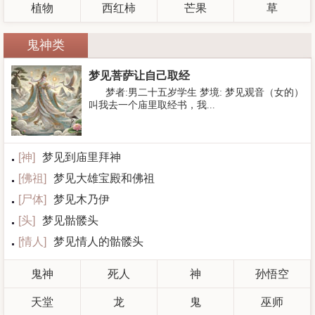
植物
西红柿
芒果
草
鬼神类
梦见菩萨让自己取经
梦者:男二十五岁学生 梦境: 梦见观音（女的）
叫我去一个庙里取经书，我...
[
神
]
梦见到庙里拜神
[
佛祖
]
梦见大雄宝殿和佛祖
[
尸体
]
梦见木乃伊
[
头
]
梦见骷髅头
[
情人
]
梦见情人的骷髅头
鬼神
死人
神
孙悟空
天堂
龙
鬼
巫师