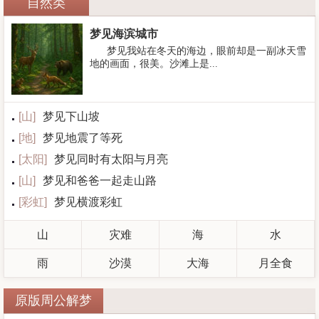
自然类
梦见海滨城市
梦见我站在冬天的海边，眼前却是一副冰天雪
地的画面，很美。沙滩上是...
[
山
]
梦见下山坡
[
地
]
梦见地震了等死
[
太阳
]
梦见同时有太阳与月亮
[
山
]
梦见和爸爸一起走山路
[
彩虹
]
梦见横渡彩虹
山
灾难
海
水
雨
沙漠
大海
月全食
原版周公解梦