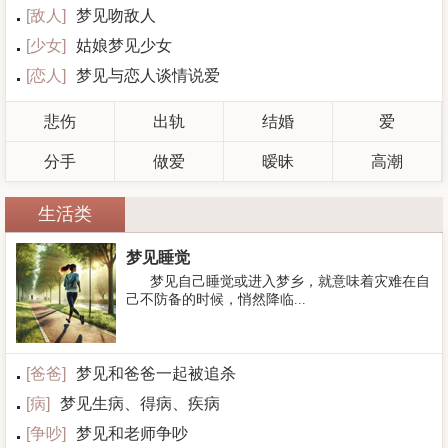
[
敌人
]
梦见吻敌人
[
少女
]
姑娘梦见少女
[
恋人
]
梦见与恋人谈情说爱
悲伤
出轨
结婚
爱
分手
做爱
暧昧
高潮
生活类
梦见睡觉
梦见自己睡觉或进入梦乡，就意味着灾难在自
己不防备的时候，悄然降临...
[
爸爸
]
梦见和爸爸一起被追杀
[
病
]
梦见生病、得病、疾病
[
争吵
]
梦见和老师争吵