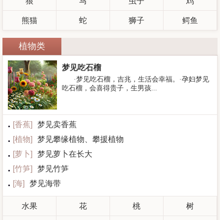
狼
马
虫子
鸡
熊猫
蛇
狮子
鳄鱼
植物类
梦见吃石榴
·梦见吃石榴，吉兆，生活会幸福。·孕妇梦见
吃石榴，会喜得贵子，生男孩...
[
香蕉
]
梦见卖香蕉
[
植物
]
梦见攀缘植物、攀援植物
[
萝卜
]
梦见萝卜在长大
[
竹笋
]
梦见竹笋
[
海
]
梦见海带
水果
花
桃
树