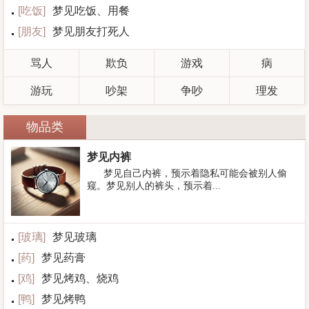
[
吃饭
]
梦见吃饭、用餐
[
朋友
]
梦见朋友打死人
骂人
欺负
游戏
病
游玩
吵架
争吵
理发
物品类
梦见内裤
梦见自己内裤，预示着隐私可能会被别人偷
窥。梦见别人的裤头，预示着...
[
玻璃
]
梦见玻璃
[
药
]
梦见药膏
[
鸡
]
梦见烤鸡、烧鸡
[
鸭
]
梦见烤鸭