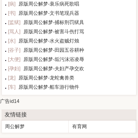
[
病
]
原版周公解梦-衰乐病死歌唱
[
书
]
原版周公解梦-文书笔现兵器
[
监狱
]
原版周公解梦-捕标刑罚狱具
[
骂人
]
原版周公解梦-被害斗伤打骂
[
水
]
原版周公解梦-水火盗贼灯烛
[
谷子
]
原版周公解梦-田园五谷耕种
[
大便
]
原版周公解梦-垢污沫浴凌辱
[
孕妇
]
原版周公解梦-夫妇产孕交欢
[
龙
]
原版周公解梦-龙蛇禽兽类
[
车
]
原版周公解梦-船车游行物件
广告id14
友情链接
周公解梦
有育网