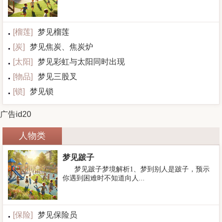
[
榴莲
]
梦见榴莲
[
炭
]
梦见焦炭、焦炭炉
[
太阳
]
梦见彩虹与太阳同时出现
[
物品
]
梦见三股叉
[
锁
]
梦见锁
广告id20
人物类
梦见跛子
梦见跛子梦境解析1、梦到别人是跛子，预示
你遇到困难时不知道向人...
[
保险
]
梦见保险员