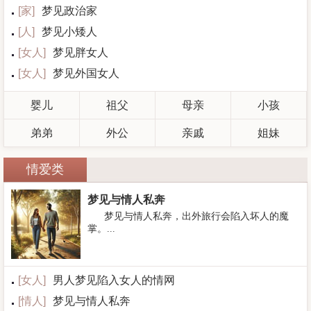
[
家
]
梦见政治家
[
人
]
梦见小矮人
[
女人
]
梦见胖女人
[
女人
]
梦见外国女人
婴儿
祖父
母亲
小孩
弟弟
外公
亲戚
姐妹
情爱类
梦见与情人私奔
梦见与情人私奔，出外旅行会陷入坏人的魔
掌。...
[
女人
]
男人梦见陷入女人的情网
[
情人
]
梦见与情人私奔