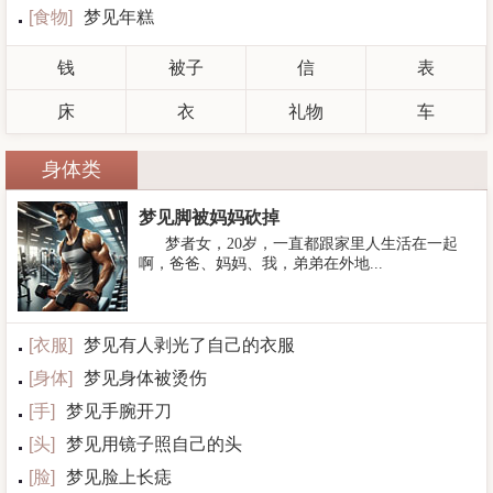
[
食物
]
梦见年糕
钱
被子
信
表
床
衣
礼物
车
身体类
梦见脚被妈妈砍掉
梦者女，20岁，一直都跟家里人生活在一起
啊，爸爸、妈妈、我，弟弟在外地...
[
衣服
]
梦见有人剥光了自己的衣服
[
身体
]
梦见身体被烫伤
[
手
]
梦见手腕开刀
[
头
]
梦见用镜子照自己的头
[
脸
]
梦见脸上长痣