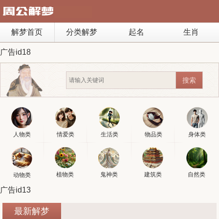
解梦首页
分类解梦
起名
生肖
广告id18
人物类
情爱类
生活类
物品类
身体类
植物类
鬼神类
建筑类
自然类
动物类
广告id13
最新解梦