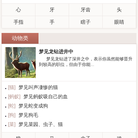
心
牙
牙齿
头
手指
手
瞎子
眼睛
动物类
梦见龙钻进井中
梦见龙钻进了深井之中，表示你虽然能够晋升
到较高的职位，但由于你能...
[
猫
]
梦见叫声凄惨的猫
[
蚂蚁
]
梦见蚂蚁吸自己的血
[
蛇
]
梦见蛇变成狗
[
狗
]
梦见狗毛
[
菜
]
梦见菜园、虫子、猫