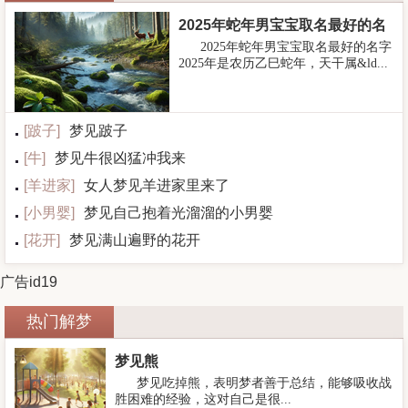
2025年蛇年男宝宝取名最好的名
2025年蛇年男宝宝取名最好的名字
字
2025年是农历乙巳蛇年，天干属&ld...
[
跛子
]
梦见跛子
[
牛
]
梦见牛很凶猛冲我来
[
羊进家
]
女人梦见羊进家里来了
[
小男婴
]
梦见自己抱着光溜溜的小男婴
[
花开
]
梦见满山遍野的花开
广告id19
热门解梦
梦见熊
梦见吃掉熊，表明梦者善于总结，能够吸收战
胜困难的经验，这对自己是很...