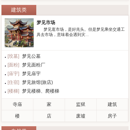
建筑类
梦见市场
梦见逛市场，是好兆头。但是梦见乘坐交通工
具去市场，意味着会遇到灾...
[
坟墓
]
梦见公墓
[
面粉
]
梦见面粉厂
[
庙宇
]
梦见庙宇
[
住宿
]
梦见旅馆(旅店)
[
楼梯
]
梦见楼梯、爬楼梯
寺庙
家
监狱
建筑
楼
店
废墟
房子