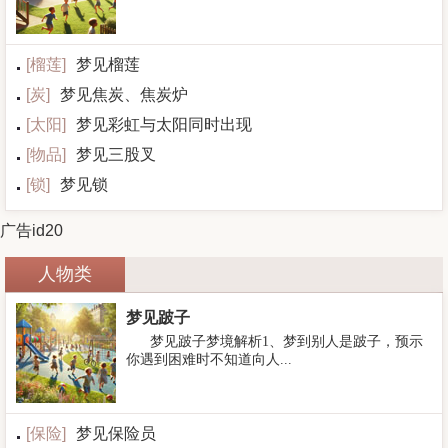
[
榴莲
]
梦见榴莲
[
炭
]
梦见焦炭、焦炭炉
[
太阳
]
梦见彩虹与太阳同时出现
[
物品
]
梦见三股叉
[
锁
]
梦见锁
广告id20
人物类
梦见跛子
梦见跛子梦境解析1、梦到别人是跛子，预示
你遇到困难时不知道向人...
[
保险
]
梦见保险员