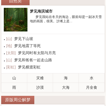
自然类
梦见海滨城市
梦见我站在冬天的海边，眼前却是一副冰天雪
地的画面，很美。沙滩上是...
[
山
]
梦见下山坡
[
地
]
梦见地震了等死
[
太阳
]
梦见同时有太阳与月亮
[
山
]
梦见和爸爸一起走山路
[
彩虹
]
梦见横渡彩虹
山
灾难
海
水
雨
沙漠
大海
月全食
原版周公解梦