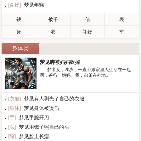
[
食物
]
梦见年糕
钱
被子
信
表
床
衣
礼物
车
身体类
梦见脚被妈妈砍掉
梦者女，20岁，一直都跟家里人生活在一起
啊，爸爸、妈妈、我，弟弟在外地...
[
衣服
]
梦见有人剥光了自己的衣服
[
身体
]
梦见身体被烫伤
[
手
]
梦见手腕开刀
[
头
]
梦见用镜子照自己的头
[
脸
]
梦见脸上长痣