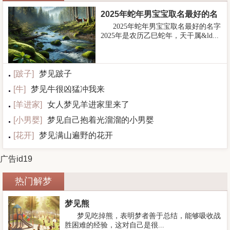
2025年蛇年男宝宝取名最好的名
2025年蛇年男宝宝取名最好的名字
字
2025年是农历乙巳蛇年，天干属&ld...
[
跛子
]
梦见跛子
[
牛
]
梦见牛很凶猛冲我来
[
羊进家
]
女人梦见羊进家里来了
[
小男婴
]
梦见自己抱着光溜溜的小男婴
[
花开
]
梦见满山遍野的花开
广告id19
热门解梦
梦见熊
梦见吃掉熊，表明梦者善于总结，能够吸收战
胜困难的经验，这对自己是很...