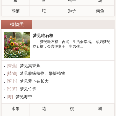
狼
马
虫子
鸡
熊猫
蛇
狮子
鳄鱼
植物类
梦见吃石榴
·梦见吃石榴，吉兆，生活会幸福。·孕妇梦见
吃石榴，会喜得贵子，生男孩...
[
香蕉
]
梦见卖香蕉
[
植物
]
梦见攀缘植物、攀援植物
[
萝卜
]
梦见萝卜在长大
[
竹笋
]
梦见竹笋
[
海
]
梦见海带
水果
花
桃
树