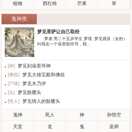
植物
西红柿
芒果
草
鬼神类
梦见菩萨让自己取经
梦者:男二十五岁学生 梦境: 梦见观音（女的）
叫我去一个庙里取经书，我...
[
神
]
梦见到庙里拜神
[
佛祖
]
梦见大雄宝殿和佛祖
[
尸体
]
梦见木乃伊
[
头
]
梦见骷髅头
[
情人
]
梦见情人的骷髅头
鬼神
死人
神
孙悟空
天堂
龙
鬼
巫师