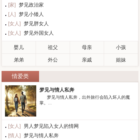
[
家
]
梦见政治家
[
人
]
梦见小矮人
[
女人
]
梦见胖女人
[
女人
]
梦见外国女人
婴儿
祖父
母亲
小孩
弟弟
外公
亲戚
姐妹
情爱类
梦见与情人私奔
梦见与情人私奔，出外旅行会陷入坏人的魔
掌。...
[
女人
]
男人梦见陷入女人的情网
[
情人
]
梦见与情人私奔