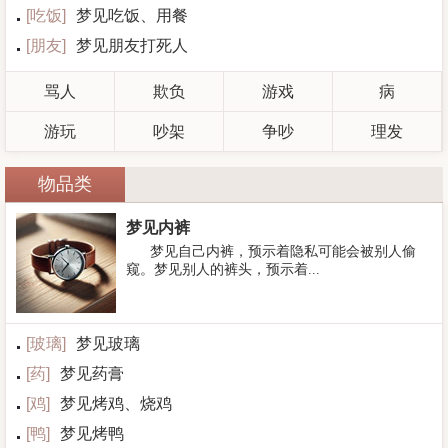
[
吃饭
]
梦见吃饭、用餐
[
朋友
]
梦见朋友打死人
骂人
欺负
游戏
病
游玩
吵架
争吵
理发
物品类
梦见内裤
梦见自己内裤，预示着隐私可能会被别人偷
窥。梦见别人的裤头，预示着...
[
玻璃
]
梦见玻璃
[
药
]
梦见药膏
[
鸡
]
梦见烤鸡、烧鸡
[
鸭
]
梦见烤鸭