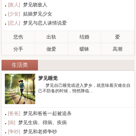
[
敌人
]
梦见吻敌人
[
少女
]
姑娘梦见少女
[
恋人
]
梦见与恋人谈情说爱
悲伤
出轨
结婚
爱
分手
做爱
暧昧
高潮
生活类
梦见睡觉
梦见自己睡觉或进入梦乡，就意味着灾难在自
己不防备的时候，悄然降临...
[
爸爸
]
梦见和爸爸一起被追杀
[
病
]
梦见生病、得病、疾病
[
争吵
]
梦见和老师争吵