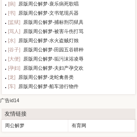
[
病
]
原版周公解梦-衰乐病死歌唱
[
书
]
原版周公解梦-文书笔现兵器
[
监狱
]
原版周公解梦-捕标刑罚狱具
[
骂人
]
原版周公解梦-被害斗伤打骂
[
水
]
原版周公解梦-水火盗贼灯烛
[
谷子
]
原版周公解梦-田园五谷耕种
[
大便
]
原版周公解梦-垢污沫浴凌辱
[
孕妇
]
原版周公解梦-夫妇产孕交欢
[
龙
]
原版周公解梦-龙蛇禽兽类
[
车
]
原版周公解梦-船车游行物件
广告id14
友情链接
周公解梦
有育网