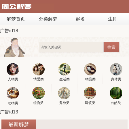
解梦首页
分类解梦
起名
生肖
广告id18
人物类
情爱类
生活类
物品类
身体类
植物类
鬼神类
建筑类
自然类
动物类
广告id13
最新解梦