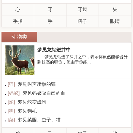
心
牙
牙齿
头
手指
手
瞎子
眼睛
动物类
梦见龙钻进井中
梦见龙钻进了深井之中，表示你虽然能够晋升
到较高的职位，但由于你能...
[
猫
]
梦见叫声凄惨的猫
[
蚂蚁
]
梦见蚂蚁吸自己的血
[
蛇
]
梦见蛇变成狗
[
狗
]
梦见狗毛
[
菜
]
梦见菜园、虫子、猫