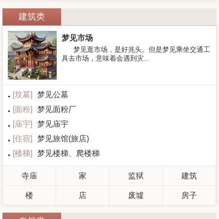
建筑类
梦见市场
梦见逛市场，是好兆头。但是梦见乘坐交通工
具去市场，意味着会遇到灾...
[
坟墓
]
梦见公墓
[
面粉
]
梦见面粉厂
[
庙宇
]
梦见庙宇
[
住宿
]
梦见旅馆(旅店)
[
楼梯
]
梦见楼梯、爬楼梯
寺庙
家
监狱
建筑
楼
店
废墟
房子