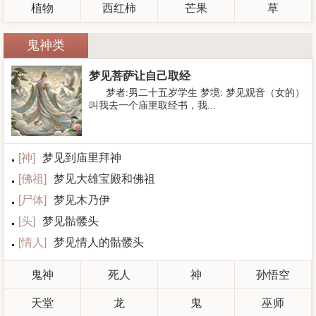
植物
西红柿
芒果
草
鬼神类
梦见菩萨让自己取经
梦者:男二十五岁学生 梦境: 梦见观音（女的）
叫我去一个庙里取经书，我...
[
神
]
梦见到庙里拜神
[
佛祖
]
梦见大雄宝殿和佛祖
[
尸体
]
梦见木乃伊
[
头
]
梦见骷髅头
[
情人
]
梦见情人的骷髅头
鬼神
死人
神
孙悟空
天堂
龙
鬼
巫师