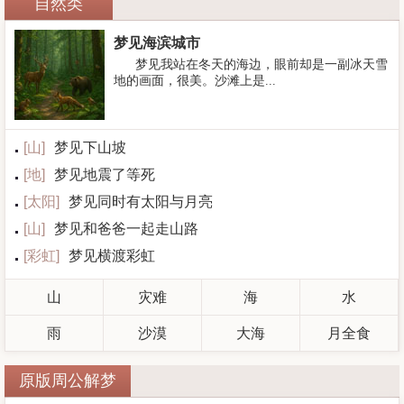
自然类
梦见海滨城市
梦见我站在冬天的海边，眼前却是一副冰天雪
地的画面，很美。沙滩上是...
[
山
]
梦见下山坡
[
地
]
梦见地震了等死
[
太阳
]
梦见同时有太阳与月亮
[
山
]
梦见和爸爸一起走山路
[
彩虹
]
梦见横渡彩虹
山
灾难
海
水
雨
沙漠
大海
月全食
原版周公解梦