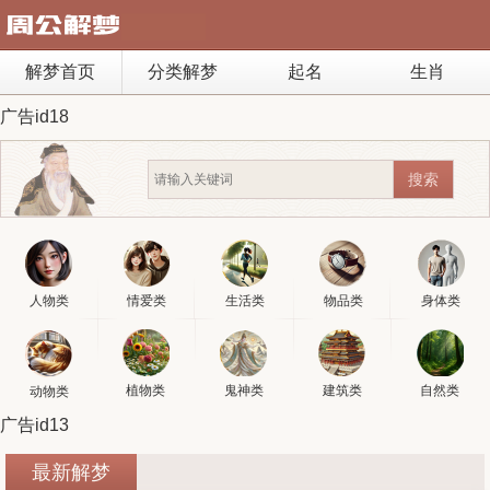
解梦首页
分类解梦
起名
生肖
广告id18
人物类
情爱类
生活类
物品类
身体类
植物类
鬼神类
建筑类
自然类
动物类
广告id13
最新解梦