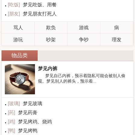
[
吃饭
]
梦见吃饭、用餐
[
朋友
]
梦见朋友打死人
骂人
欺负
游戏
病
游玩
吵架
争吵
理发
物品类
梦见内裤
梦见自己内裤，预示着隐私可能会被别人偷
窥。梦见别人的裤头，预示着...
[
玻璃
]
梦见玻璃
[
药
]
梦见药膏
[
鸡
]
梦见烤鸡、烧鸡
[
鸭
]
梦见烤鸭