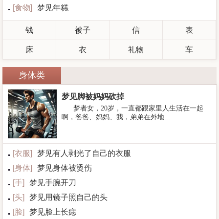
[
食物
]
梦见年糕
钱
被子
信
表
床
衣
礼物
车
身体类
梦见脚被妈妈砍掉
梦者女，20岁，一直都跟家里人生活在一起
啊，爸爸、妈妈、我，弟弟在外地...
[
衣服
]
梦见有人剥光了自己的衣服
[
身体
]
梦见身体被烫伤
[
手
]
梦见手腕开刀
[
头
]
梦见用镜子照自己的头
[
脸
]
梦见脸上长痣