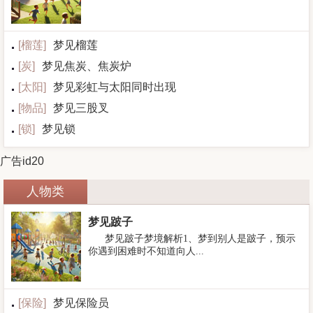
[
榴莲
]
梦见榴莲
[
炭
]
梦见焦炭、焦炭炉
[
太阳
]
梦见彩虹与太阳同时出现
[
物品
]
梦见三股叉
[
锁
]
梦见锁
广告id20
人物类
梦见跛子
梦见跛子梦境解析1、梦到别人是跛子，预示
你遇到困难时不知道向人...
[
保险
]
梦见保险员