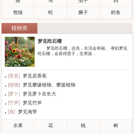
狼
马
虫子
鸡
熊猫
蛇
狮子
鳄鱼
植物类
梦见吃石榴
·梦见吃石榴，吉兆，生活会幸福。·孕妇梦见
吃石榴，会喜得贵子，生男孩...
[
香蕉
]
梦见卖香蕉
[
植物
]
梦见攀缘植物、攀援植物
[
萝卜
]
梦见萝卜在长大
[
竹笋
]
梦见竹笋
[
海
]
梦见海带
水果
花
桃
树