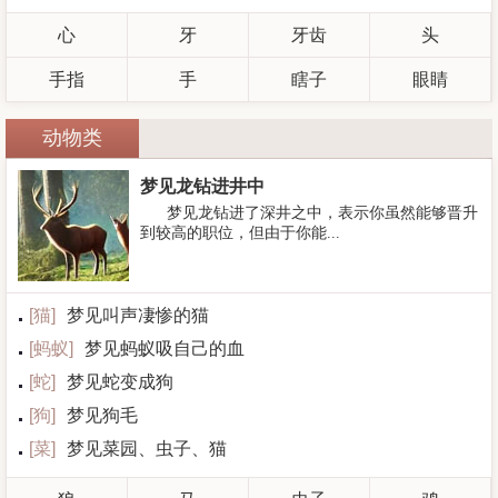
心
牙
牙齿
头
手指
手
瞎子
眼睛
动物类
梦见龙钻进井中
梦见龙钻进了深井之中，表示你虽然能够晋升
到较高的职位，但由于你能...
[
猫
]
梦见叫声凄惨的猫
[
蚂蚁
]
梦见蚂蚁吸自己的血
[
蛇
]
梦见蛇变成狗
[
狗
]
梦见狗毛
[
菜
]
梦见菜园、虫子、猫