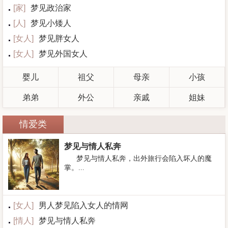
[
家
]
梦见政治家
[
人
]
梦见小矮人
[
女人
]
梦见胖女人
[
女人
]
梦见外国女人
婴儿
祖父
母亲
小孩
弟弟
外公
亲戚
姐妹
情爱类
梦见与情人私奔
梦见与情人私奔，出外旅行会陷入坏人的魔
掌。...
[
女人
]
男人梦见陷入女人的情网
[
情人
]
梦见与情人私奔