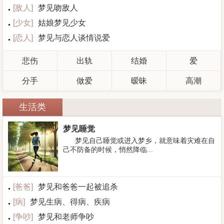
[
敌人
]
梦见吻敌人
[
少女
]
姑娘梦见少女
[
恋人
]
梦见与恋人谈情说爱
悲伤
出轨
结婚
爱
分手
做爱
暧昧
高潮
生活类
梦见睡觉
梦见自己睡觉或进入梦乡，就意味着灾难在自
己不防备的时候，悄然降临...
[
爸爸
]
梦见和爸爸一起被追杀
[
病
]
梦见生病、得病、疾病
[
争吵
]
梦见和老师争吵