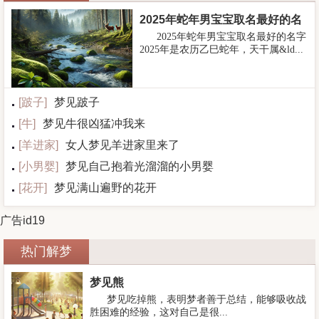
2025年蛇年男宝宝取名最好的名
2025年蛇年男宝宝取名最好的名字
字
2025年是农历乙巳蛇年，天干属&ld...
[
跛子
]
梦见跛子
[
牛
]
梦见牛很凶猛冲我来
[
羊进家
]
女人梦见羊进家里来了
[
小男婴
]
梦见自己抱着光溜溜的小男婴
[
花开
]
梦见满山遍野的花开
广告id19
热门解梦
梦见熊
梦见吃掉熊，表明梦者善于总结，能够吸收战
胜困难的经验，这对自己是很...