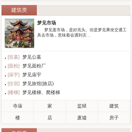
建筑类
梦见市场
梦见逛市场，是好兆头。但是梦见乘坐交通工
具去市场，意味着会遇到灾...
[
坟墓
]
梦见公墓
[
面粉
]
梦见面粉厂
[
庙宇
]
梦见庙宇
[
住宿
]
梦见旅馆(旅店)
[
楼梯
]
梦见楼梯、爬楼梯
寺庙
家
监狱
建筑
楼
店
废墟
房子