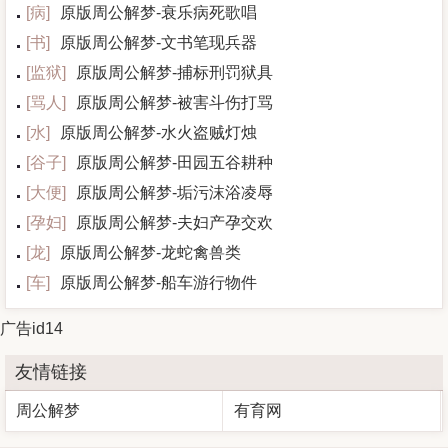
[
病
]
原版周公解梦-衰乐病死歌唱
[
书
]
原版周公解梦-文书笔现兵器
[
监狱
]
原版周公解梦-捕标刑罚狱具
[
骂人
]
原版周公解梦-被害斗伤打骂
[
水
]
原版周公解梦-水火盗贼灯烛
[
谷子
]
原版周公解梦-田园五谷耕种
[
大便
]
原版周公解梦-垢污沫浴凌辱
[
孕妇
]
原版周公解梦-夫妇产孕交欢
[
龙
]
原版周公解梦-龙蛇禽兽类
[
车
]
原版周公解梦-船车游行物件
广告id14
友情链接
周公解梦
有育网