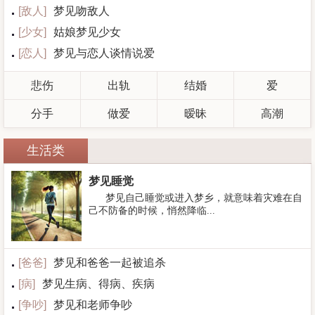
[
敌人
]
梦见吻敌人
[
少女
]
姑娘梦见少女
[
恋人
]
梦见与恋人谈情说爱
悲伤
出轨
结婚
爱
分手
做爱
暧昧
高潮
生活类
梦见睡觉
梦见自己睡觉或进入梦乡，就意味着灾难在自
己不防备的时候，悄然降临...
[
爸爸
]
梦见和爸爸一起被追杀
[
病
]
梦见生病、得病、疾病
[
争吵
]
梦见和老师争吵