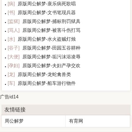
[
病
]
原版周公解梦-衰乐病死歌唱
[
书
]
原版周公解梦-文书笔现兵器
[
监狱
]
原版周公解梦-捕标刑罚狱具
[
骂人
]
原版周公解梦-被害斗伤打骂
[
水
]
原版周公解梦-水火盗贼灯烛
[
谷子
]
原版周公解梦-田园五谷耕种
[
大便
]
原版周公解梦-垢污沫浴凌辱
[
孕妇
]
原版周公解梦-夫妇产孕交欢
[
龙
]
原版周公解梦-龙蛇禽兽类
[
车
]
原版周公解梦-船车游行物件
广告id14
友情链接
周公解梦
有育网