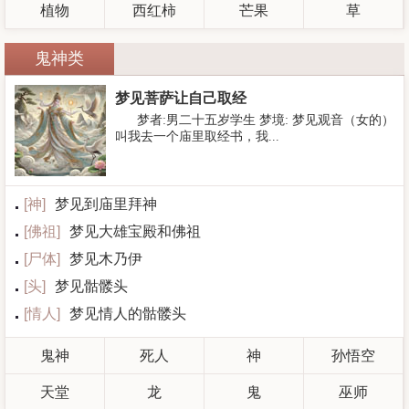
植物
西红柿
芒果
草
鬼神类
梦见菩萨让自己取经
梦者:男二十五岁学生 梦境: 梦见观音（女的）
叫我去一个庙里取经书，我...
[
神
]
梦见到庙里拜神
[
佛祖
]
梦见大雄宝殿和佛祖
[
尸体
]
梦见木乃伊
[
头
]
梦见骷髅头
[
情人
]
梦见情人的骷髅头
鬼神
死人
神
孙悟空
天堂
龙
鬼
巫师