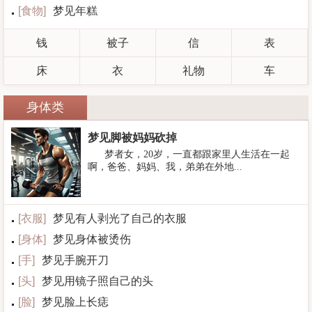
[
食物
]
梦见年糕
钱
被子
信
表
床
衣
礼物
车
身体类
梦见脚被妈妈砍掉
梦者女，20岁，一直都跟家里人生活在一起
啊，爸爸、妈妈、我，弟弟在外地...
[
衣服
]
梦见有人剥光了自己的衣服
[
身体
]
梦见身体被烫伤
[
手
]
梦见手腕开刀
[
头
]
梦见用镜子照自己的头
[
脸
]
梦见脸上长痣