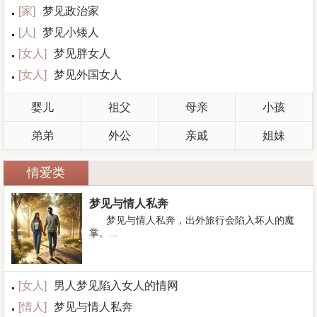
[
家
]
梦见政治家
[
人
]
梦见小矮人
[
女人
]
梦见胖女人
[
女人
]
梦见外国女人
婴儿
祖父
母亲
小孩
弟弟
外公
亲戚
姐妹
情爱类
梦见与情人私奔
梦见与情人私奔，出外旅行会陷入坏人的魔
掌。...
[
女人
]
男人梦见陷入女人的情网
[
情人
]
梦见与情人私奔