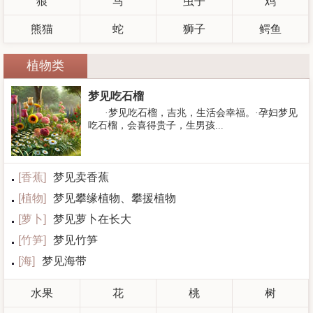
狼
马
虫子
鸡
熊猫
蛇
狮子
鳄鱼
植物类
梦见吃石榴
·梦见吃石榴，吉兆，生活会幸福。·孕妇梦见
吃石榴，会喜得贵子，生男孩...
[
香蕉
]
梦见卖香蕉
[
植物
]
梦见攀缘植物、攀援植物
[
萝卜
]
梦见萝卜在长大
[
竹笋
]
梦见竹笋
[
海
]
梦见海带
水果
花
桃
树