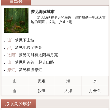
自然类
梦见海滨城市
梦见我站在冬天的海边，眼前却是一副冰天雪
地的画面，很美。沙滩上是...
[
山
]
梦见下山坡
[
地
]
梦见地震了等死
[
太阳
]
梦见同时有太阳与月亮
[
山
]
梦见和爸爸一起走山路
[
彩虹
]
梦见横渡彩虹
山
灾难
海
水
雨
沙漠
大海
月全食
原版周公解梦