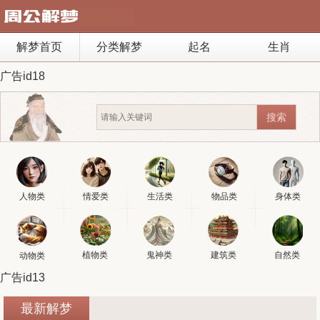
解梦首页
分类解梦
起名
生肖
广告id18
人物类
情爱类
生活类
物品类
身体类
植物类
鬼神类
建筑类
自然类
动物类
广告id13
最新解梦