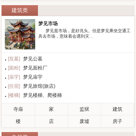
建筑类
梦见市场
梦见逛市场，是好兆头。但是梦见乘坐交通工
具去市场，意味着会遇到灾...
[
坟墓
]
梦见公墓
[
面粉
]
梦见面粉厂
[
庙宇
]
梦见庙宇
[
住宿
]
梦见旅馆(旅店)
[
楼梯
]
梦见楼梯、爬楼梯
寺庙
家
监狱
建筑
楼
店
废墟
房子