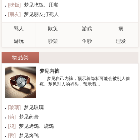
[
吃饭
]
梦见吃饭、用餐
[
朋友
]
梦见朋友打死人
骂人
欺负
游戏
病
游玩
吵架
争吵
理发
物品类
梦见内裤
梦见自己内裤，预示着隐私可能会被别人偷
窥。梦见别人的裤头，预示着...
[
玻璃
]
梦见玻璃
[
药
]
梦见药膏
[
鸡
]
梦见烤鸡、烧鸡
[
鸭
]
梦见烤鸭