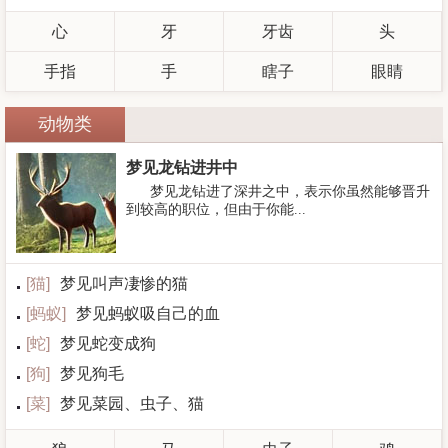
心
牙
牙齿
头
手指
手
瞎子
眼睛
动物类
梦见龙钻进井中
梦见龙钻进了深井之中，表示你虽然能够晋升
到较高的职位，但由于你能...
[
猫
]
梦见叫声凄惨的猫
[
蚂蚁
]
梦见蚂蚁吸自己的血
[
蛇
]
梦见蛇变成狗
[
狗
]
梦见狗毛
[
菜
]
梦见菜园、虫子、猫