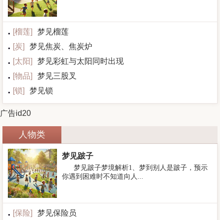
[
榴莲
]
梦见榴莲
[
炭
]
梦见焦炭、焦炭炉
[
太阳
]
梦见彩虹与太阳同时出现
[
物品
]
梦见三股叉
[
锁
]
梦见锁
广告id20
人物类
梦见跛子
梦见跛子梦境解析1、梦到别人是跛子，预示
你遇到困难时不知道向人...
[
保险
]
梦见保险员