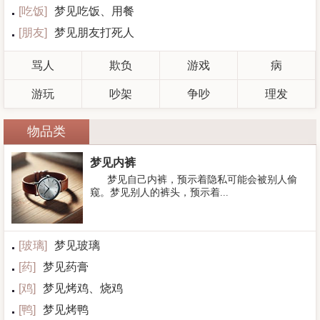
[
吃饭
]
梦见吃饭、用餐
[
朋友
]
梦见朋友打死人
骂人
欺负
游戏
病
游玩
吵架
争吵
理发
物品类
梦见内裤
梦见自己内裤，预示着隐私可能会被别人偷
窥。梦见别人的裤头，预示着...
[
玻璃
]
梦见玻璃
[
药
]
梦见药膏
[
鸡
]
梦见烤鸡、烧鸡
[
鸭
]
梦见烤鸭