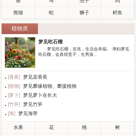
狼
马
虫子
鸡
熊猫
蛇
狮子
鳄鱼
植物类
梦见吃石榴
·梦见吃石榴，吉兆，生活会幸福。·孕妇梦见
吃石榴，会喜得贵子，生男孩...
[
香蕉
]
梦见卖香蕉
[
植物
]
梦见攀缘植物、攀援植物
[
萝卜
]
梦见萝卜在长大
[
竹笋
]
梦见竹笋
[
海
]
梦见海带
水果
花
桃
树