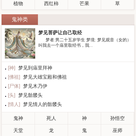
植物
西红柿
芒果
草
鬼神类
梦见菩萨让自己取经
梦者:男二十五岁学生 梦境: 梦见观音（女的）
叫我去一个庙里取经书，我...
[
神
]
梦见到庙里拜神
[
佛祖
]
梦见大雄宝殿和佛祖
[
尸体
]
梦见木乃伊
[
头
]
梦见骷髅头
[
情人
]
梦见情人的骷髅头
鬼神
死人
神
孙悟空
天堂
龙
鬼
巫师