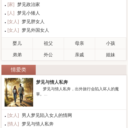
[
家
]
梦见政治家
[
人
]
梦见小矮人
[
女人
]
梦见胖女人
[
女人
]
梦见外国女人
婴儿
祖父
母亲
小孩
弟弟
外公
亲戚
姐妹
情爱类
梦见与情人私奔
梦见与情人私奔，出外旅行会陷入坏人的魔
掌。...
[
女人
]
男人梦见陷入女人的情网
[
情人
]
梦见与情人私奔