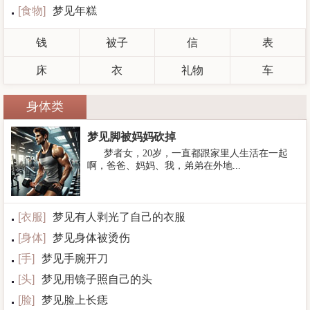
[
食物
]
梦见年糕
钱
被子
信
表
床
衣
礼物
车
身体类
梦见脚被妈妈砍掉
梦者女，20岁，一直都跟家里人生活在一起
啊，爸爸、妈妈、我，弟弟在外地...
[
衣服
]
梦见有人剥光了自己的衣服
[
身体
]
梦见身体被烫伤
[
手
]
梦见手腕开刀
[
头
]
梦见用镜子照自己的头
[
脸
]
梦见脸上长痣