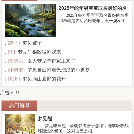
2025年蛇年男宝宝取名最好的名
2025年蛇年男宝宝取名最好的名字
字
2025年是农历乙巳蛇年，天干属&ld...
[
跛子
]
梦见跛子
[
牛
]
梦见牛很凶猛冲我来
[
羊进家
]
女人梦见羊进家里来了
[
小男婴
]
梦见自己抱着光溜溜的小男婴
[
花开
]
梦见满山遍野的花开
广告id19
热门解梦
梦见熊
梦见吃掉熊，表明梦者善于总结，能够吸收战
胜困难的经验，这对自己是很...