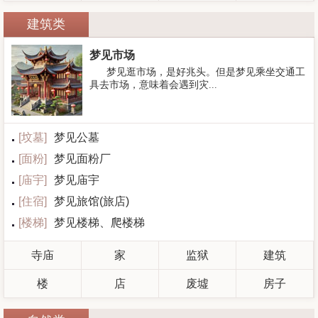
建筑类
梦见市场
梦见逛市场，是好兆头。但是梦见乘坐交通工
具去市场，意味着会遇到灾...
[
坟墓
]
梦见公墓
[
面粉
]
梦见面粉厂
[
庙宇
]
梦见庙宇
[
住宿
]
梦见旅馆(旅店)
[
楼梯
]
梦见楼梯、爬楼梯
寺庙
家
监狱
建筑
楼
店
废墟
房子