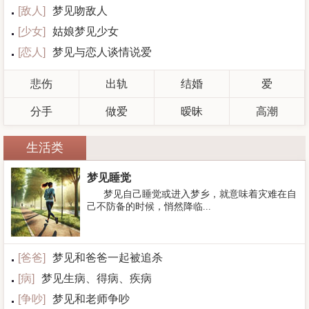
[
敌人
]
梦见吻敌人
[
少女
]
姑娘梦见少女
[
恋人
]
梦见与恋人谈情说爱
悲伤
出轨
结婚
爱
分手
做爱
暧昧
高潮
生活类
梦见睡觉
梦见自己睡觉或进入梦乡，就意味着灾难在自
己不防备的时候，悄然降临...
[
爸爸
]
梦见和爸爸一起被追杀
[
病
]
梦见生病、得病、疾病
[
争吵
]
梦见和老师争吵