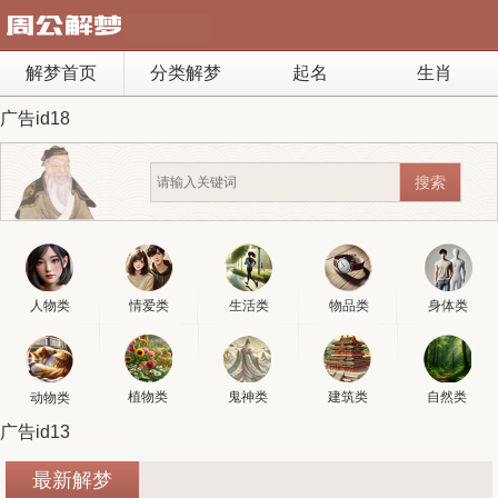
解梦首页
分类解梦
起名
生肖
广告id18
人物类
情爱类
生活类
物品类
身体类
植物类
鬼神类
建筑类
自然类
动物类
广告id13
最新解梦