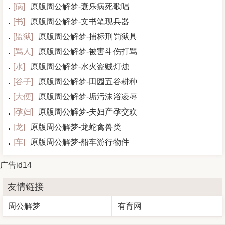
[
病
]
原版周公解梦-衰乐病死歌唱
[
书
]
原版周公解梦-文书笔现兵器
[
监狱
]
原版周公解梦-捕标刑罚狱具
[
骂人
]
原版周公解梦-被害斗伤打骂
[
水
]
原版周公解梦-水火盗贼灯烛
[
谷子
]
原版周公解梦-田园五谷耕种
[
大便
]
原版周公解梦-垢污沫浴凌辱
[
孕妇
]
原版周公解梦-夫妇产孕交欢
[
龙
]
原版周公解梦-龙蛇禽兽类
[
车
]
原版周公解梦-船车游行物件
广告id14
友情链接
周公解梦
有育网