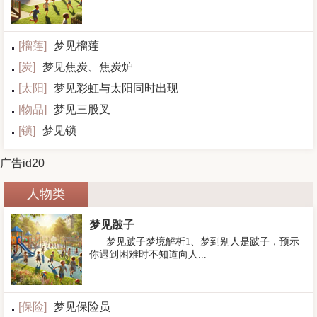
[
榴莲
]
梦见榴莲
[
炭
]
梦见焦炭、焦炭炉
[
太阳
]
梦见彩虹与太阳同时出现
[
物品
]
梦见三股叉
[
锁
]
梦见锁
广告id20
人物类
梦见跛子
梦见跛子梦境解析1、梦到别人是跛子，预示
你遇到困难时不知道向人...
[
保险
]
梦见保险员