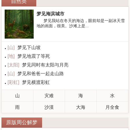
自然类
梦见海滨城市
梦见我站在冬天的海边，眼前却是一副冰天雪
地的画面，很美。沙滩上是...
[
山
]
梦见下山坡
[
地
]
梦见地震了等死
[
太阳
]
梦见同时有太阳与月亮
[
山
]
梦见和爸爸一起走山路
[
彩虹
]
梦见横渡彩虹
山
灾难
海
水
雨
沙漠
大海
月全食
原版周公解梦