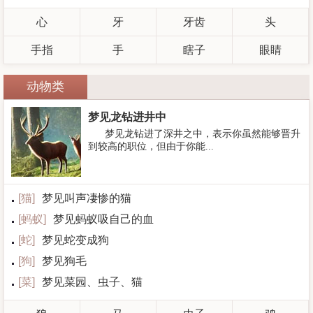
心
牙
牙齿
头
手指
手
瞎子
眼睛
动物类
梦见龙钻进井中
梦见龙钻进了深井之中，表示你虽然能够晋升
到较高的职位，但由于你能...
[
猫
]
梦见叫声凄惨的猫
[
蚂蚁
]
梦见蚂蚁吸自己的血
[
蛇
]
梦见蛇变成狗
[
狗
]
梦见狗毛
[
菜
]
梦见菜园、虫子、猫