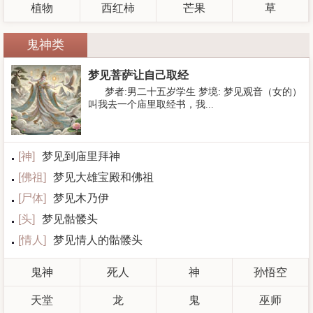
植物
西红柿
芒果
草
鬼神类
梦见菩萨让自己取经
梦者:男二十五岁学生 梦境: 梦见观音（女的）
叫我去一个庙里取经书，我...
[
神
]
梦见到庙里拜神
[
佛祖
]
梦见大雄宝殿和佛祖
[
尸体
]
梦见木乃伊
[
头
]
梦见骷髅头
[
情人
]
梦见情人的骷髅头
鬼神
死人
神
孙悟空
天堂
龙
鬼
巫师