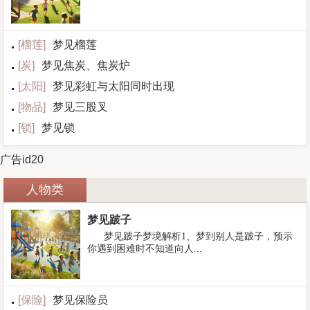
[
榴莲
]
梦见榴莲
[
炭
]
梦见焦炭、焦炭炉
[
太阳
]
梦见彩虹与太阳同时出现
[
物品
]
梦见三股叉
[
锁
]
梦见锁
广告id20
人物类
梦见跛子
梦见跛子梦境解析1、梦到别人是跛子，预示
你遇到困难时不知道向人...
[
保险
]
梦见保险员