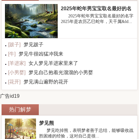
2025年蛇年男宝宝取名最好的名
2025年蛇年男宝宝取名最好的名字
字
2025年是农历乙巳蛇年，天干属&ld...
[
跛子
]
梦见跛子
[
牛
]
梦见牛很凶猛冲我来
[
羊进家
]
女人梦见羊进家里来了
[
小男婴
]
梦见自己抱着光溜溜的小男婴
[
花开
]
梦见满山遍野的花开
广告id19
热门解梦
梦见熊
梦见吃掉熊，表明梦者善于总结，能够吸收战
胜困难的经验，这对自己是很...