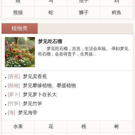
狼
马
虫子
鸡
熊猫
蛇
狮子
鳄鱼
植物类
梦见吃石榴
·梦见吃石榴，吉兆，生活会幸福。·孕妇梦见
吃石榴，会喜得贵子，生男孩...
[
香蕉
]
梦见卖香蕉
[
植物
]
梦见攀缘植物、攀援植物
[
萝卜
]
梦见萝卜在长大
[
竹笋
]
梦见竹笋
[
海
]
梦见海带
水果
花
桃
树