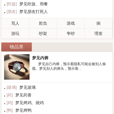
[
吃饭
]
梦见吃饭、用餐
[
朋友
]
梦见朋友打死人
骂人
欺负
游戏
病
游玩
吵架
争吵
理发
物品类
梦见内裤
梦见自己内裤，预示着隐私可能会被别人偷
窥。梦见别人的裤头，预示着...
[
玻璃
]
梦见玻璃
[
药
]
梦见药膏
[
鸡
]
梦见烤鸡、烧鸡
[
鸭
]
梦见烤鸭