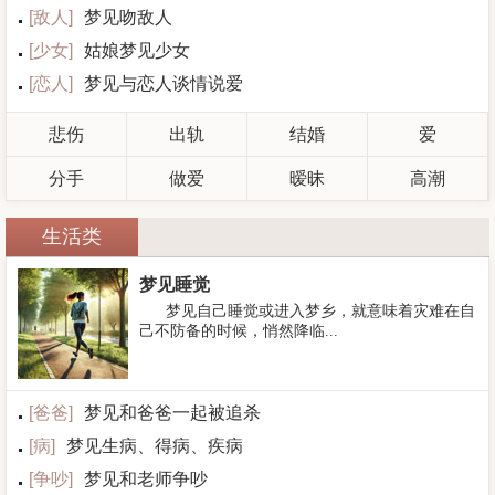
[
敌人
]
梦见吻敌人
[
少女
]
姑娘梦见少女
[
恋人
]
梦见与恋人谈情说爱
悲伤
出轨
结婚
爱
分手
做爱
暧昧
高潮
生活类
梦见睡觉
梦见自己睡觉或进入梦乡，就意味着灾难在自
己不防备的时候，悄然降临...
[
爸爸
]
梦见和爸爸一起被追杀
[
病
]
梦见生病、得病、疾病
[
争吵
]
梦见和老师争吵