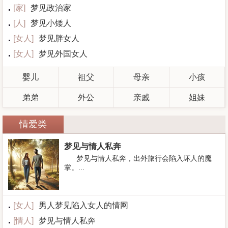
[
家
]
梦见政治家
[
人
]
梦见小矮人
[
女人
]
梦见胖女人
[
女人
]
梦见外国女人
婴儿
祖父
母亲
小孩
弟弟
外公
亲戚
姐妹
情爱类
梦见与情人私奔
梦见与情人私奔，出外旅行会陷入坏人的魔
掌。...
[
女人
]
男人梦见陷入女人的情网
[
情人
]
梦见与情人私奔