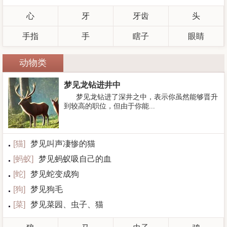
心
牙
牙齿
头
手指
手
瞎子
眼睛
动物类
梦见龙钻进井中
梦见龙钻进了深井之中，表示你虽然能够晋升
到较高的职位，但由于你能...
[
猫
]
梦见叫声凄惨的猫
[
蚂蚁
]
梦见蚂蚁吸自己的血
[
蛇
]
梦见蛇变成狗
[
狗
]
梦见狗毛
[
菜
]
梦见菜园、虫子、猫