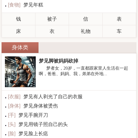
[
食物
]
梦见年糕
钱
被子
信
表
床
衣
礼物
车
身体类
梦见脚被妈妈砍掉
梦者女，20岁，一直都跟家里人生活在一起
啊，爸爸、妈妈、我，弟弟在外地...
[
衣服
]
梦见有人剥光了自己的衣服
[
身体
]
梦见身体被烫伤
[
手
]
梦见手腕开刀
[
头
]
梦见用镜子照自己的头
[
脸
]
梦见脸上长痣