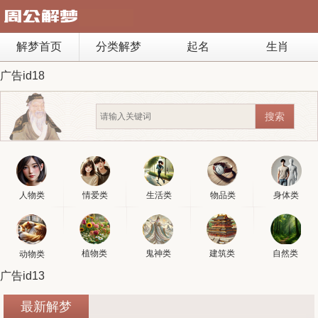
解梦首页
分类解梦
起名
生肖
广告id18
人物类
情爱类
生活类
物品类
身体类
植物类
鬼神类
建筑类
自然类
动物类
广告id13
最新解梦