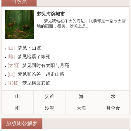
自然类
梦见海滨城市
梦见我站在冬天的海边，眼前却是一副冰天雪
地的画面，很美。沙滩上是...
[
山
]
梦见下山坡
[
地
]
梦见地震了等死
[
太阳
]
梦见同时有太阳与月亮
[
山
]
梦见和爸爸一起走山路
[
彩虹
]
梦见横渡彩虹
山
灾难
海
水
雨
沙漠
大海
月全食
原版周公解梦