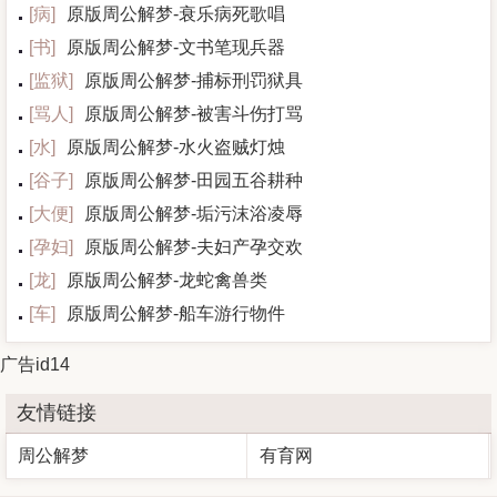
[
病
]
原版周公解梦-衰乐病死歌唱
[
书
]
原版周公解梦-文书笔现兵器
[
监狱
]
原版周公解梦-捕标刑罚狱具
[
骂人
]
原版周公解梦-被害斗伤打骂
[
水
]
原版周公解梦-水火盗贼灯烛
[
谷子
]
原版周公解梦-田园五谷耕种
[
大便
]
原版周公解梦-垢污沫浴凌辱
[
孕妇
]
原版周公解梦-夫妇产孕交欢
[
龙
]
原版周公解梦-龙蛇禽兽类
[
车
]
原版周公解梦-船车游行物件
广告id14
友情链接
周公解梦
有育网