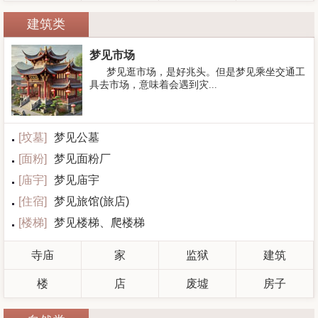
建筑类
梦见市场
梦见逛市场，是好兆头。但是梦见乘坐交通工
具去市场，意味着会遇到灾...
[
坟墓
]
梦见公墓
[
面粉
]
梦见面粉厂
[
庙宇
]
梦见庙宇
[
住宿
]
梦见旅馆(旅店)
[
楼梯
]
梦见楼梯、爬楼梯
寺庙
家
监狱
建筑
楼
店
废墟
房子