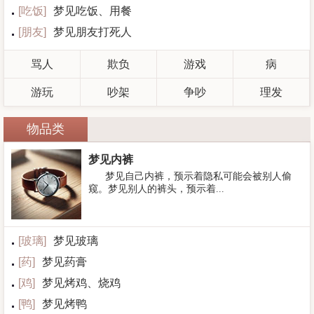
[
吃饭
]
梦见吃饭、用餐
[
朋友
]
梦见朋友打死人
骂人
欺负
游戏
病
游玩
吵架
争吵
理发
物品类
梦见内裤
梦见自己内裤，预示着隐私可能会被别人偷
窥。梦见别人的裤头，预示着...
[
玻璃
]
梦见玻璃
[
药
]
梦见药膏
[
鸡
]
梦见烤鸡、烧鸡
[
鸭
]
梦见烤鸭