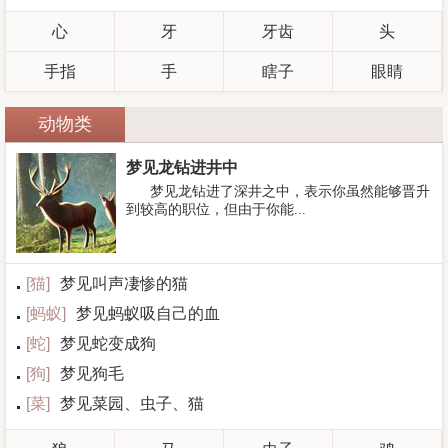
心
牙
牙齿
头
手指
手
瞎子
眼睛
动物类
梦见龙钻进井中
梦见龙钻进了深井之中，表示你虽然能够晋升
到较高的职位，但由于你能...
[
猫
]
梦见叫声凄惨的猫
[
蚂蚁
]
梦见蚂蚁吸自己的血
[
蛇
]
梦见蛇变成狗
[
狗
]
梦见狗毛
[
菜
]
梦见菜园、虫子、猫