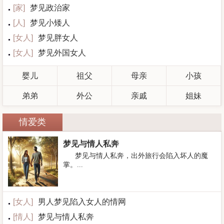
[
家
]
梦见政治家
[
人
]
梦见小矮人
[
女人
]
梦见胖女人
[
女人
]
梦见外国女人
婴儿
祖父
母亲
小孩
弟弟
外公
亲戚
姐妹
情爱类
梦见与情人私奔
梦见与情人私奔，出外旅行会陷入坏人的魔
掌。...
[
女人
]
男人梦见陷入女人的情网
[
情人
]
梦见与情人私奔