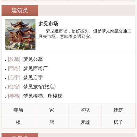
建筑类
梦见市场
梦见逛市场，是好兆头。但是梦见乘坐交通工
具去市场，意味着会遇到灾...
[
坟墓
]
梦见公墓
[
面粉
]
梦见面粉厂
[
庙宇
]
梦见庙宇
[
住宿
]
梦见旅馆(旅店)
[
楼梯
]
梦见楼梯、爬楼梯
寺庙
家
监狱
建筑
楼
店
废墟
房子