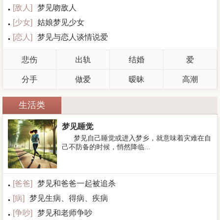
[
敌人
]
梦见吻敌人
[
少女
]
姑娘梦见少女
[
恋人
]
梦见与恋人谈情说爱
悲伤
出轨
结婚
爱
分手
做爱
暧昧
高潮
生活类
梦见睡觉
梦见自己睡觉或进入梦乡，就意味着灾难在自
己不防备的时候，悄然降临...
[
爸爸
]
梦见和爸爸一起被追杀
[
病
]
梦见生病、得病、疾病
[
争吵
]
梦见和老师争吵