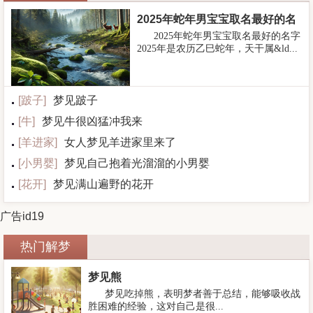
2025年蛇年男宝宝取名最好的名
2025年蛇年男宝宝取名最好的名字
字
2025年是农历乙巳蛇年，天干属&ld...
[
跛子
]
梦见跛子
[
牛
]
梦见牛很凶猛冲我来
[
羊进家
]
女人梦见羊进家里来了
[
小男婴
]
梦见自己抱着光溜溜的小男婴
[
花开
]
梦见满山遍野的花开
广告id19
热门解梦
梦见熊
梦见吃掉熊，表明梦者善于总结，能够吸收战
胜困难的经验，这对自己是很...