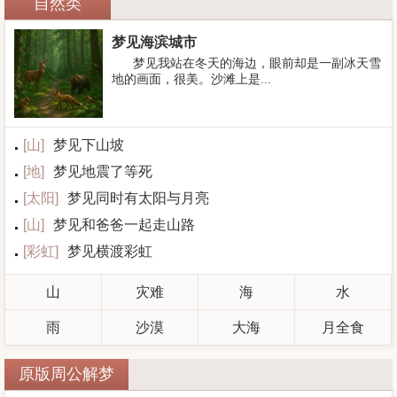
自然类
梦见海滨城市
梦见我站在冬天的海边，眼前却是一副冰天雪
地的画面，很美。沙滩上是...
[
山
]
梦见下山坡
[
地
]
梦见地震了等死
[
太阳
]
梦见同时有太阳与月亮
[
山
]
梦见和爸爸一起走山路
[
彩虹
]
梦见横渡彩虹
山
灾难
海
水
雨
沙漠
大海
月全食
原版周公解梦