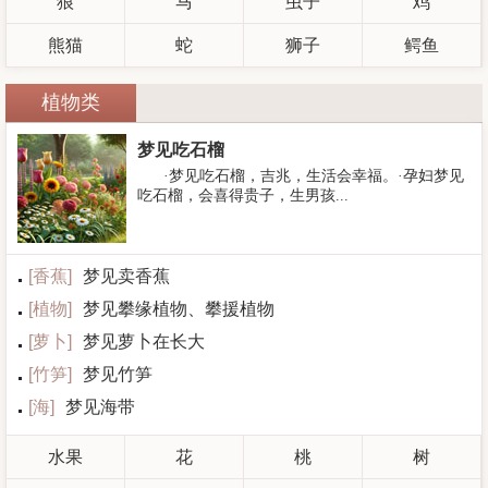
狼
马
虫子
鸡
熊猫
蛇
狮子
鳄鱼
植物类
梦见吃石榴
·梦见吃石榴，吉兆，生活会幸福。·孕妇梦见
吃石榴，会喜得贵子，生男孩...
[
香蕉
]
梦见卖香蕉
[
植物
]
梦见攀缘植物、攀援植物
[
萝卜
]
梦见萝卜在长大
[
竹笋
]
梦见竹笋
[
海
]
梦见海带
水果
花
桃
树