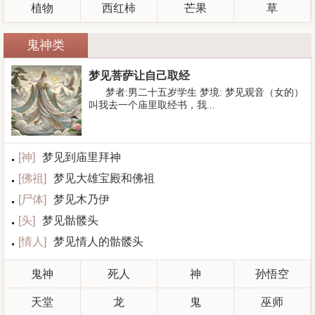
植物
西红柿
芒果
草
鬼神类
梦见菩萨让自己取经
梦者:男二十五岁学生 梦境: 梦见观音（女的）
叫我去一个庙里取经书，我...
[
神
]
梦见到庙里拜神
[
佛祖
]
梦见大雄宝殿和佛祖
[
尸体
]
梦见木乃伊
[
头
]
梦见骷髅头
[
情人
]
梦见情人的骷髅头
鬼神
死人
神
孙悟空
天堂
龙
鬼
巫师