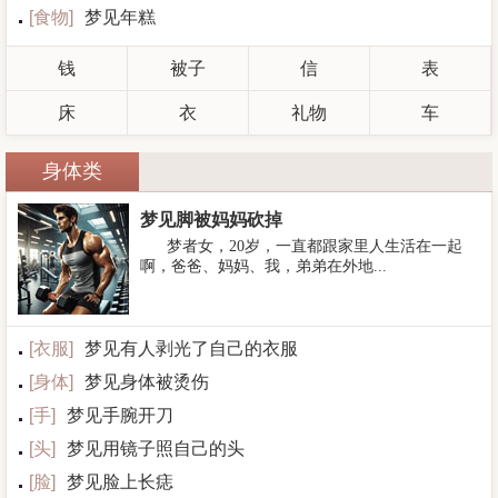
[
食物
]
梦见年糕
钱
被子
信
表
床
衣
礼物
车
身体类
梦见脚被妈妈砍掉
梦者女，20岁，一直都跟家里人生活在一起
啊，爸爸、妈妈、我，弟弟在外地...
[
衣服
]
梦见有人剥光了自己的衣服
[
身体
]
梦见身体被烫伤
[
手
]
梦见手腕开刀
[
头
]
梦见用镜子照自己的头
[
脸
]
梦见脸上长痣