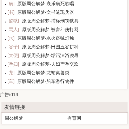
[
病
]
原版周公解梦-衰乐病死歌唱
[
书
]
原版周公解梦-文书笔现兵器
[
监狱
]
原版周公解梦-捕标刑罚狱具
[
骂人
]
原版周公解梦-被害斗伤打骂
[
水
]
原版周公解梦-水火盗贼灯烛
[
谷子
]
原版周公解梦-田园五谷耕种
[
大便
]
原版周公解梦-垢污沫浴凌辱
[
孕妇
]
原版周公解梦-夫妇产孕交欢
[
龙
]
原版周公解梦-龙蛇禽兽类
[
车
]
原版周公解梦-船车游行物件
广告id14
友情链接
周公解梦
有育网