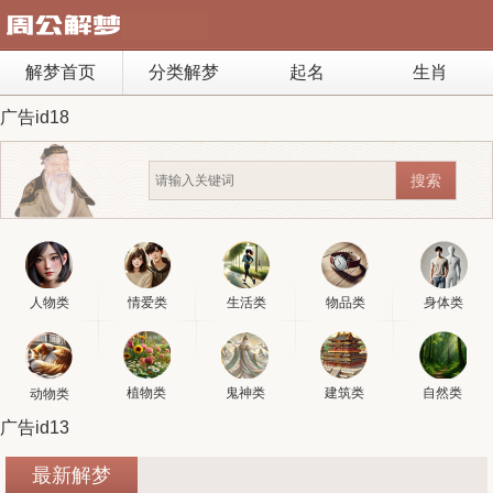
解梦首页
分类解梦
起名
生肖
广告id18
人物类
情爱类
生活类
物品类
身体类
植物类
鬼神类
建筑类
自然类
动物类
广告id13
最新解梦