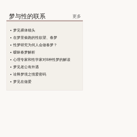
梦与性的联系
更多
梦见裸体镜头
在梦里偷跑的性欲望、春梦
性梦研究为何人会做春梦？
暧昧春梦解析
心理专家和性学家对8种性梦的解读
梦见老公有外遇
诠释梦境之情爱密码
梦见在做爱