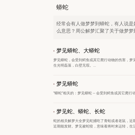
蟒蛇
经常会有人做梦梦到蟒蛇，有人说是
么意思？周公解梦汇聚了关于做梦梦
梦见蟒蛇、大蟒蛇
梦见蟒蛇，会受到鳄鱼或其它爬行动物的伤害，梦
生光明磊落，白壁无瑕。...
梦见蟒蛇
"蟒蛇"相关的：梦见蟒蛇 -- 会受到鳄鱼或其它爬行
梦见蛇、蟒蛇、长蛇
蛇的相关解梦大全梦见蛇捕吃了青蛙或者老鼠，近
近期能发财。梦见被蛇咬，意味着将时来运转，生活