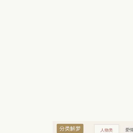
分类解梦
爱
人物类