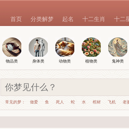
首页
分类解梦
起名
十二生肖
十二
物品类
身体类
动物类
植物类
鬼神类
常见的梦：
做爱
鱼
死人
蛇
水
棺材
飞机
老