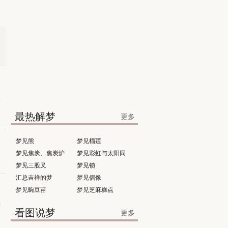
一
最热解梦
更多
梦见熊
梦见榴莲
梦见焦炭、焦炭炉
梦见彩虹与太阳同
梦见三股叉
时出现
梦见锁
汇总吉祥的梦
梦见偶像
梦见豌豆苗
梦见芝麻糕点
示
看图说梦
更多