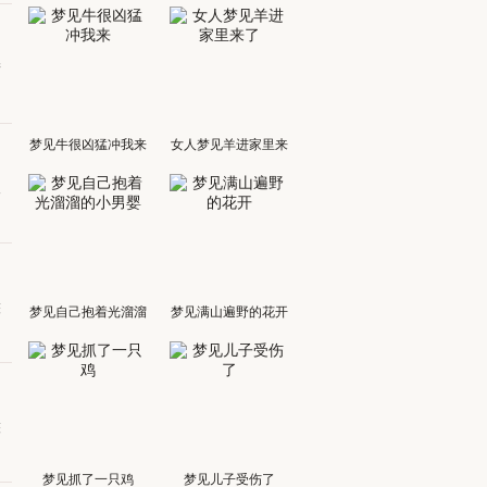
产
梦见牛很凶猛冲我来
女人梦见羊进家里来
了
人
整
梦见自己抱着光溜溜
梦见满山遍野的花开
的小男婴
整
梦见抓了一只鸡
梦见儿子受伤了