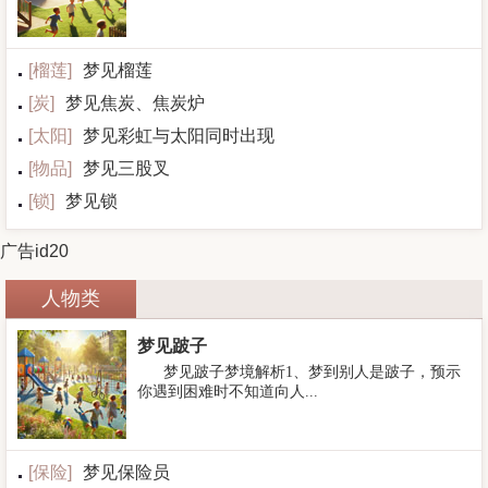
[
榴莲
]
梦见榴莲
[
炭
]
梦见焦炭、焦炭炉
[
太阳
]
梦见彩虹与太阳同时出现
[
物品
]
梦见三股叉
[
锁
]
梦见锁
广告id20
人物类
梦见跛子
梦见跛子梦境解析1、梦到别人是跛子，预示
你遇到困难时不知道向人...
[
保险
]
梦见保险员