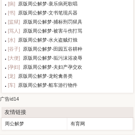
[
病
]
原版周公解梦-衰乐病死歌唱
[
书
]
原版周公解梦-文书笔现兵器
[
监狱
]
原版周公解梦-捕标刑罚狱具
[
骂人
]
原版周公解梦-被害斗伤打骂
[
水
]
原版周公解梦-水火盗贼灯烛
[
谷子
]
原版周公解梦-田园五谷耕种
[
大便
]
原版周公解梦-垢污沫浴凌辱
[
孕妇
]
原版周公解梦-夫妇产孕交欢
[
龙
]
原版周公解梦-龙蛇禽兽类
[
车
]
原版周公解梦-船车游行物件
广告id14
友情链接
周公解梦
有育网