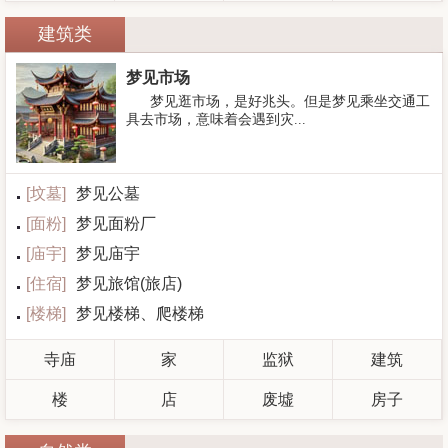
建筑类
梦见市场
梦见逛市场，是好兆头。但是梦见乘坐交通工
具去市场，意味着会遇到灾...
[
坟墓
]
梦见公墓
[
面粉
]
梦见面粉厂
[
庙宇
]
梦见庙宇
[
住宿
]
梦见旅馆(旅店)
[
楼梯
]
梦见楼梯、爬楼梯
寺庙
家
监狱
建筑
楼
店
废墟
房子