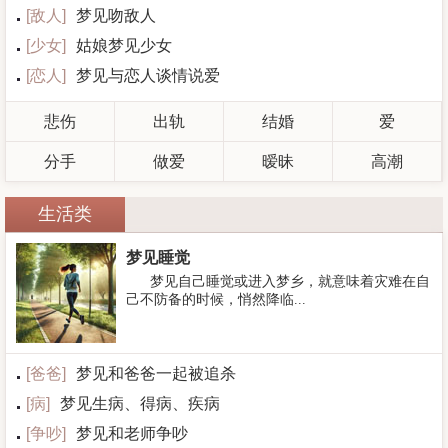
[
敌人
]
梦见吻敌人
[
少女
]
姑娘梦见少女
[
恋人
]
梦见与恋人谈情说爱
悲伤
出轨
结婚
爱
分手
做爱
暧昧
高潮
生活类
梦见睡觉
梦见自己睡觉或进入梦乡，就意味着灾难在自
己不防备的时候，悄然降临...
[
爸爸
]
梦见和爸爸一起被追杀
[
病
]
梦见生病、得病、疾病
[
争吵
]
梦见和老师争吵