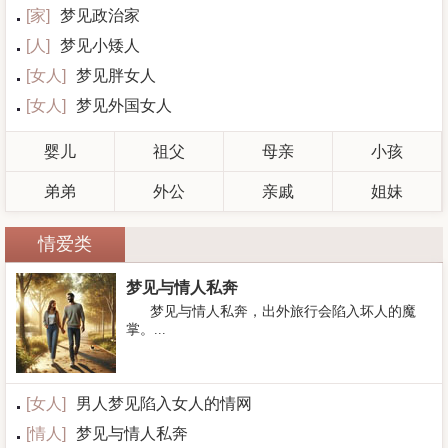
[
家
]
梦见政治家
[
人
]
梦见小矮人
[
女人
]
梦见胖女人
[
女人
]
梦见外国女人
婴儿
祖父
母亲
小孩
弟弟
外公
亲戚
姐妹
情爱类
梦见与情人私奔
梦见与情人私奔，出外旅行会陷入坏人的魔
掌。...
[
女人
]
男人梦见陷入女人的情网
[
情人
]
梦见与情人私奔