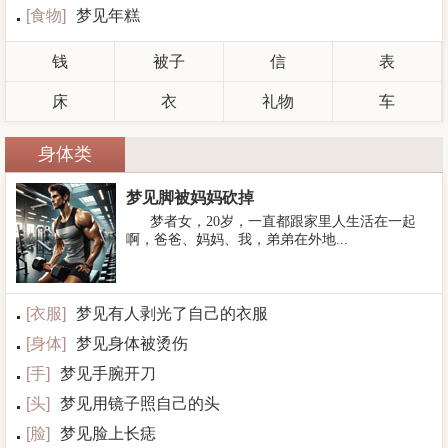
[
食物
]
梦见年糕
钱
被子
信
表
床
衣
礼物
车
身体类
梦见脚被妈妈砍掉
梦者女，20岁，一直都跟家里人生活在一起
啊，爸爸、妈妈、我，弟弟在外地...
[
衣服
]
梦见有人剥光了自己的衣服
[
身体
]
梦见身体被烫伤
[
手
]
梦见手腕开刀
[
头
]
梦见用镜子照自己的头
[
脸
]
梦见脸上长痣