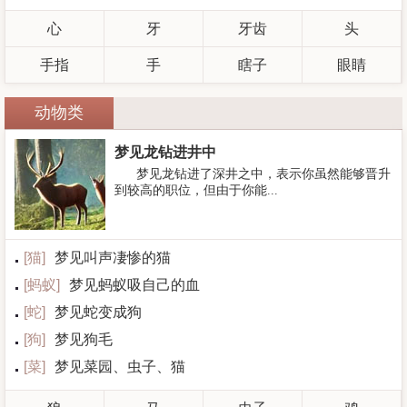
心
牙
牙齿
头
手指
手
瞎子
眼睛
动物类
梦见龙钻进井中
梦见龙钻进了深井之中，表示你虽然能够晋升
到较高的职位，但由于你能...
[
猫
]
梦见叫声凄惨的猫
[
蚂蚁
]
梦见蚂蚁吸自己的血
[
蛇
]
梦见蛇变成狗
[
狗
]
梦见狗毛
[
菜
]
梦见菜园、虫子、猫