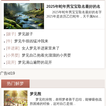
2025年蛇年男宝宝取名最好的名
2025年蛇年男宝宝取名最好的名字
字
2025年是农历乙巳蛇年，天干属&ld...
[
跛子
]
梦见跛子
[
牛
]
梦见牛很凶猛冲我来
[
羊进家
]
女人梦见羊进家里来了
[
小男婴
]
梦见自己抱着光溜溜的小男婴
[
花开
]
梦见满山遍野的花开
广告id19
热门解梦
梦见熊
梦见吃掉熊，表明梦者善于总结，能够吸收战
胜困难的经验，这对自己是很...