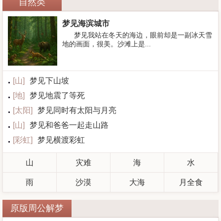
自然类
梦见海滨城市
梦见我站在冬天的海边，眼前却是一副冰天雪
地的画面，很美。沙滩上是...
[
山
]
梦见下山坡
[
地
]
梦见地震了等死
[
太阳
]
梦见同时有太阳与月亮
[
山
]
梦见和爸爸一起走山路
[
彩虹
]
梦见横渡彩虹
山
灾难
海
水
雨
沙漠
大海
月全食
原版周公解梦