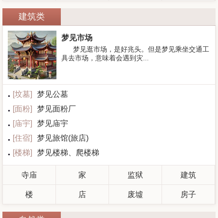
建筑类
梦见市场
梦见逛市场，是好兆头。但是梦见乘坐交通工
具去市场，意味着会遇到灾...
[
坟墓
]
梦见公墓
[
面粉
]
梦见面粉厂
[
庙宇
]
梦见庙宇
[
住宿
]
梦见旅馆(旅店)
[
楼梯
]
梦见楼梯、爬楼梯
寺庙
家
监狱
建筑
楼
店
废墟
房子