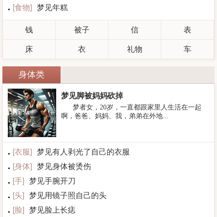
[
食物
]
梦见年糕
钱
被子
信
表
床
衣
礼物
车
身体类
梦见脚被妈妈砍掉
梦者女，20岁，一直都跟家里人生活在一起
啊，爸爸、妈妈、我，弟弟在外地...
[
衣服
]
梦见有人剥光了自己的衣服
[
身体
]
梦见身体被烫伤
[
手
]
梦见手腕开刀
[
头
]
梦见用镜子照自己的头
[
脸
]
梦见脸上长痣