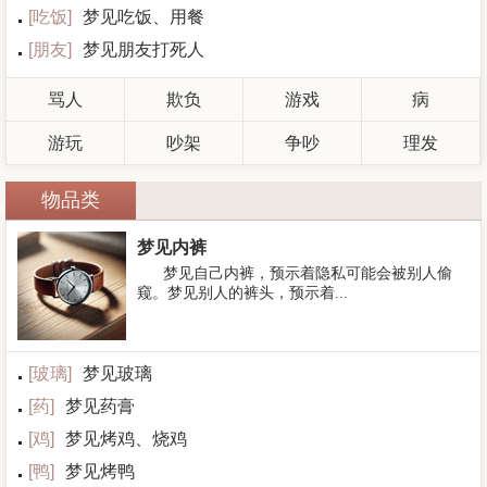
[
吃饭
]
梦见吃饭、用餐
[
朋友
]
梦见朋友打死人
骂人
欺负
游戏
病
游玩
吵架
争吵
理发
物品类
梦见内裤
梦见自己内裤，预示着隐私可能会被别人偷
窥。梦见别人的裤头，预示着...
[
玻璃
]
梦见玻璃
[
药
]
梦见药膏
[
鸡
]
梦见烤鸡、烧鸡
[
鸭
]
梦见烤鸭