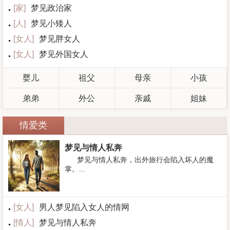
[
家
]
梦见政治家
[
人
]
梦见小矮人
[
女人
]
梦见胖女人
[
女人
]
梦见外国女人
婴儿
祖父
母亲
小孩
弟弟
外公
亲戚
姐妹
情爱类
梦见与情人私奔
梦见与情人私奔，出外旅行会陷入坏人的魔
掌。...
[
女人
]
男人梦见陷入女人的情网
[
情人
]
梦见与情人私奔