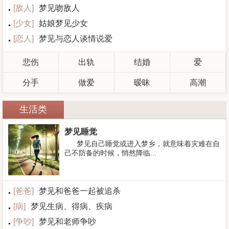
[
敌人
]
梦见吻敌人
[
少女
]
姑娘梦见少女
[
恋人
]
梦见与恋人谈情说爱
悲伤
出轨
结婚
爱
分手
做爱
暧昧
高潮
生活类
梦见睡觉
梦见自己睡觉或进入梦乡，就意味着灾难在自
己不防备的时候，悄然降临...
[
爸爸
]
梦见和爸爸一起被追杀
[
病
]
梦见生病、得病、疾病
[
争吵
]
梦见和老师争吵