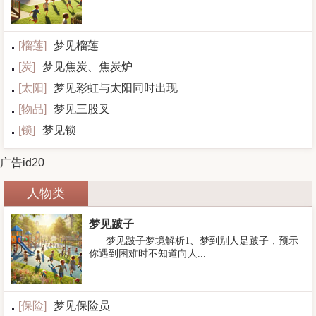
[
榴莲
]
梦见榴莲
[
炭
]
梦见焦炭、焦炭炉
[
太阳
]
梦见彩虹与太阳同时出现
[
物品
]
梦见三股叉
[
锁
]
梦见锁
广告id20
人物类
梦见跛子
梦见跛子梦境解析1、梦到别人是跛子，预示
你遇到困难时不知道向人...
[
保险
]
梦见保险员