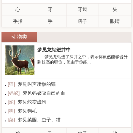
心
牙
牙齿
头
手指
手
瞎子
眼睛
动物类
梦见龙钻进井中
梦见龙钻进了深井之中，表示你虽然能够晋升
到较高的职位，但由于你能...
[
猫
]
梦见叫声凄惨的猫
[
蚂蚁
]
梦见蚂蚁吸自己的血
[
蛇
]
梦见蛇变成狗
[
狗
]
梦见狗毛
[
菜
]
梦见菜园、虫子、猫