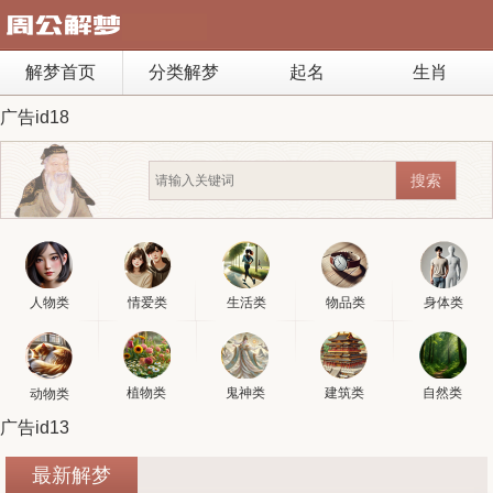
解梦首页
分类解梦
起名
生肖
广告id18
人物类
情爱类
生活类
物品类
身体类
植物类
鬼神类
建筑类
自然类
动物类
广告id13
最新解梦