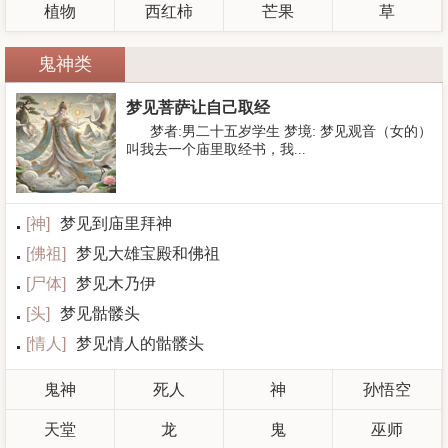
植物
西红柿
芒果
草
鬼神类
梦见菩萨让自己取经
梦者:男二十五岁学生 梦境: 梦见观音（女的）
叫我去一个庙里取经书，我...
[
神
]
梦见到庙里拜神
[
佛祖
]
梦见大雄宝殿和佛祖
[
尸体
]
梦见木乃伊
[
头
]
梦见骷髅头
[
情人
]
梦见情人的骷髅头
鬼神
死人
神
孙悟空
天堂
龙
鬼
巫师