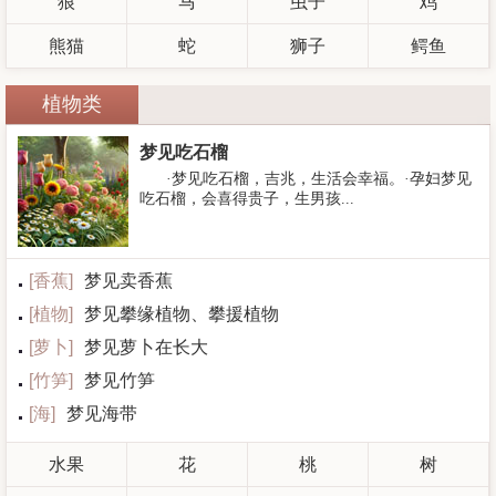
狼
马
虫子
鸡
熊猫
蛇
狮子
鳄鱼
植物类
梦见吃石榴
·梦见吃石榴，吉兆，生活会幸福。·孕妇梦见
吃石榴，会喜得贵子，生男孩...
[
香蕉
]
梦见卖香蕉
[
植物
]
梦见攀缘植物、攀援植物
[
萝卜
]
梦见萝卜在长大
[
竹笋
]
梦见竹笋
[
海
]
梦见海带
水果
花
桃
树