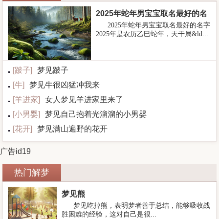
2025年蛇年男宝宝取名最好的名
2025年蛇年男宝宝取名最好的名字
字
2025年是农历乙巳蛇年，天干属&ld...
[
跛子
]
梦见跛子
[
牛
]
梦见牛很凶猛冲我来
[
羊进家
]
女人梦见羊进家里来了
[
小男婴
]
梦见自己抱着光溜溜的小男婴
[
花开
]
梦见满山遍野的花开
广告id19
热门解梦
梦见熊
梦见吃掉熊，表明梦者善于总结，能够吸收战
胜困难的经验，这对自己是很...