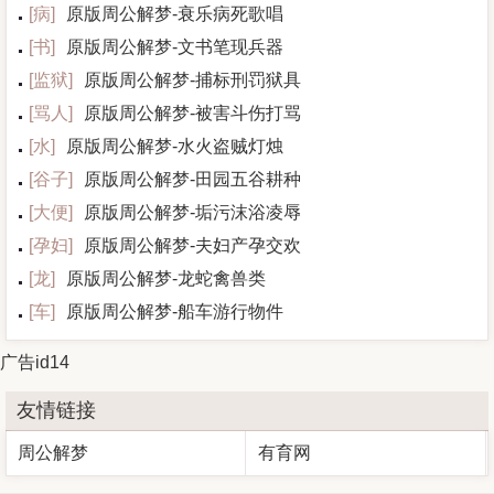
[
病
]
原版周公解梦-衰乐病死歌唱
[
书
]
原版周公解梦-文书笔现兵器
[
监狱
]
原版周公解梦-捕标刑罚狱具
[
骂人
]
原版周公解梦-被害斗伤打骂
[
水
]
原版周公解梦-水火盗贼灯烛
[
谷子
]
原版周公解梦-田园五谷耕种
[
大便
]
原版周公解梦-垢污沫浴凌辱
[
孕妇
]
原版周公解梦-夫妇产孕交欢
[
龙
]
原版周公解梦-龙蛇禽兽类
[
车
]
原版周公解梦-船车游行物件
广告id14
友情链接
周公解梦
有育网