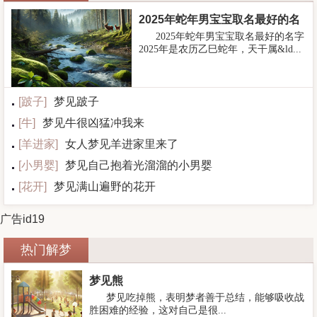
2025年蛇年男宝宝取名最好的名
2025年蛇年男宝宝取名最好的名字
字
2025年是农历乙巳蛇年，天干属&ld...
[
跛子
]
梦见跛子
[
牛
]
梦见牛很凶猛冲我来
[
羊进家
]
女人梦见羊进家里来了
[
小男婴
]
梦见自己抱着光溜溜的小男婴
[
花开
]
梦见满山遍野的花开
广告id19
热门解梦
梦见熊
梦见吃掉熊，表明梦者善于总结，能够吸收战
胜困难的经验，这对自己是很...