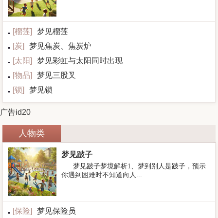
[
榴莲
]
梦见榴莲
[
炭
]
梦见焦炭、焦炭炉
[
太阳
]
梦见彩虹与太阳同时出现
[
物品
]
梦见三股叉
[
锁
]
梦见锁
广告id20
人物类
梦见跛子
梦见跛子梦境解析1、梦到别人是跛子，预示
你遇到困难时不知道向人...
[
保险
]
梦见保险员