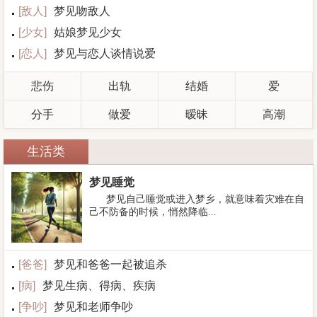
[
敌人
]
梦见吻敌人
[
少女
]
姑娘梦见少女
[
恋人
]
梦见与恋人谈情说爱
悲伤
出轨
结婚
爱
分手
做爱
暧昧
高潮
生活类
梦见睡觉
梦见自己睡觉或进入梦乡，就意味着灾难在自
己不防备的时候，悄然降临...
[
爸爸
]
梦见和爸爸一起被追杀
[
病
]
梦见生病、得病、疾病
[
争吵
]
梦见和老师争吵