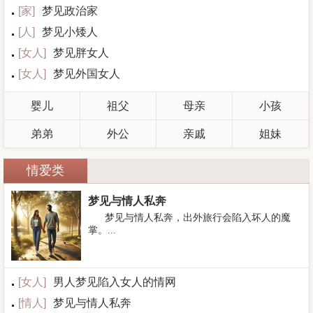
[
家
]
梦见政治家
[
人
]
梦见小矮人
[
女人
]
梦见胖女人
[
女人
]
梦见外国女人
婴儿
祖父
母亲
小孩
弟弟
外公
亲戚
姐妹
情爱类
梦见与情人私奔
梦见与情人私奔，出外旅行会陷入坏人的魔
掌。...
[
女人
]
男人梦见陷入女人的情网
[
情人
]
梦见与情人私奔