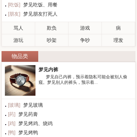
[
吃饭
]
梦见吃饭、用餐
[
朋友
]
梦见朋友打死人
骂人
欺负
游戏
病
游玩
吵架
争吵
理发
物品类
梦见内裤
梦见自己内裤，预示着隐私可能会被别人偷
窥。梦见别人的裤头，预示着...
[
玻璃
]
梦见玻璃
[
药
]
梦见药膏
[
鸡
]
梦见烤鸡、烧鸡
[
鸭
]
梦见烤鸭