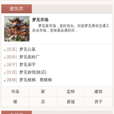
建筑类
梦见市场
梦见逛市场，是好兆头。但是梦见乘坐交通工
具去市场，意味着会遇到灾...
[
坟墓
]
梦见公墓
[
面粉
]
梦见面粉厂
[
庙宇
]
梦见庙宇
[
住宿
]
梦见旅馆(旅店)
[
楼梯
]
梦见楼梯、爬楼梯
寺庙
家
监狱
建筑
楼
店
废墟
房子