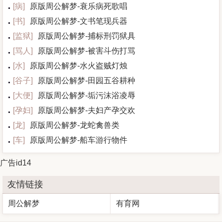
[
病
]
原版周公解梦-衰乐病死歌唱
[
书
]
原版周公解梦-文书笔现兵器
[
监狱
]
原版周公解梦-捕标刑罚狱具
[
骂人
]
原版周公解梦-被害斗伤打骂
[
水
]
原版周公解梦-水火盗贼灯烛
[
谷子
]
原版周公解梦-田园五谷耕种
[
大便
]
原版周公解梦-垢污沫浴凌辱
[
孕妇
]
原版周公解梦-夫妇产孕交欢
[
龙
]
原版周公解梦-龙蛇禽兽类
[
车
]
原版周公解梦-船车游行物件
广告id14
友情链接
周公解梦
有育网