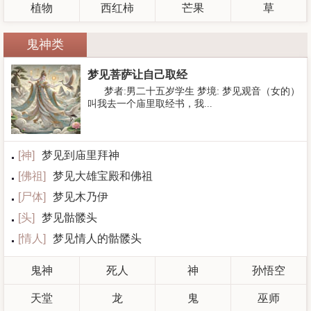
植物
西红柿
芒果
草
鬼神类
梦见菩萨让自己取经
梦者:男二十五岁学生 梦境: 梦见观音（女的）
叫我去一个庙里取经书，我...
[
神
]
梦见到庙里拜神
[
佛祖
]
梦见大雄宝殿和佛祖
[
尸体
]
梦见木乃伊
[
头
]
梦见骷髅头
[
情人
]
梦见情人的骷髅头
鬼神
死人
神
孙悟空
天堂
龙
鬼
巫师