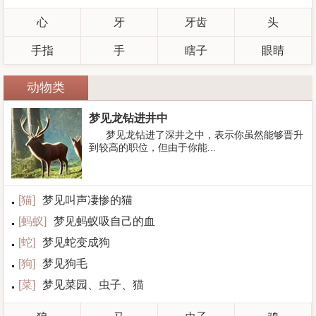
心
牙
牙齿
头
手指
手
瞎子
眼睛
动物类
梦见龙钻进井中
梦见龙钻进了深井之中，表示你虽然能够晋升
到较高的职位，但由于你能...
[
猫
]
梦见叫声凄惨的猫
[
蚂蚁
]
梦见蚂蚁吸自己的血
[
蛇
]
梦见蛇变成狗
[
狗
]
梦见狗毛
[
菜
]
梦见菜园、虫子、猫