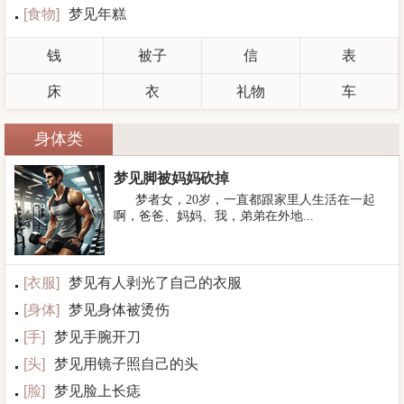
[
食物
]
梦见年糕
钱
被子
信
表
床
衣
礼物
车
身体类
梦见脚被妈妈砍掉
梦者女，20岁，一直都跟家里人生活在一起
啊，爸爸、妈妈、我，弟弟在外地...
[
衣服
]
梦见有人剥光了自己的衣服
[
身体
]
梦见身体被烫伤
[
手
]
梦见手腕开刀
[
头
]
梦见用镜子照自己的头
[
脸
]
梦见脸上长痣