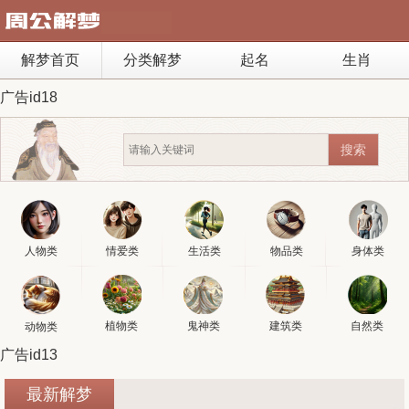
解梦首页
分类解梦
起名
生肖
广告id18
人物类
情爱类
生活类
物品类
身体类
植物类
鬼神类
建筑类
自然类
动物类
广告id13
最新解梦