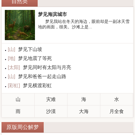
自然类
梦见海滨城市
梦见我站在冬天的海边，眼前却是一副冰天雪
地的画面，很美。沙滩上是...
[
山
]
梦见下山坡
[
地
]
梦见地震了等死
[
太阳
]
梦见同时有太阳与月亮
[
山
]
梦见和爸爸一起走山路
[
彩虹
]
梦见横渡彩虹
山
灾难
海
水
雨
沙漠
大海
月全食
原版周公解梦