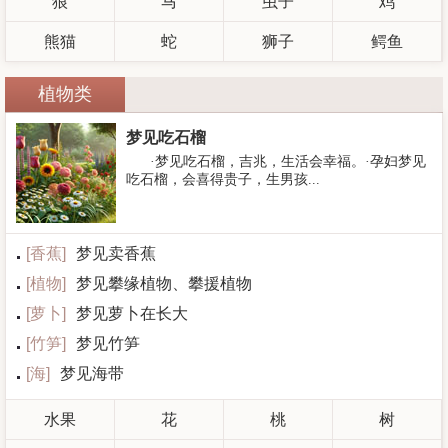
狼
马
虫子
鸡
熊猫
蛇
狮子
鳄鱼
植物类
梦见吃石榴
·梦见吃石榴，吉兆，生活会幸福。·孕妇梦见
吃石榴，会喜得贵子，生男孩...
[
香蕉
]
梦见卖香蕉
[
植物
]
梦见攀缘植物、攀援植物
[
萝卜
]
梦见萝卜在长大
[
竹笋
]
梦见竹笋
[
海
]
梦见海带
水果
花
桃
树