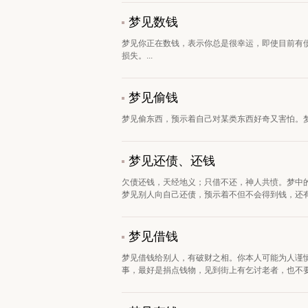
梦见数钱
梦见你正在数钱，表示你总是很幸运，即使目前有
损失。...
梦见偷钱
梦见偷东西，预示着自己对某类东西好奇又害怕。梦
梦见还债、还钱
欠债还钱，天经地义；只借不还，神人共愤。梦中
梦见别人向自己还债，预示着不但不会得到钱，还有可
梦见借钱
梦见借钱给别人，有破财之相。你本人可能为人谨
事，最好是捐点钱物，见到街上有乞讨老者，也不要吝