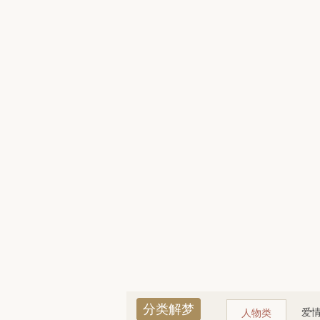
分类解梦
爱
人物类