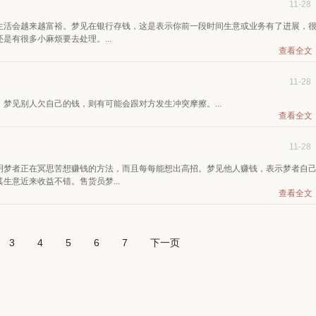
11-28
生活会越来越富裕。梦见在银行存钱，这是表示你前一段时间生意或业务有了进展，
有很多小麻烦要去处理。...
查看全文
11-28
梦见别人欠自己的钱，则有可能会跟对方发生冲突摩擦。...
查看全文
11-28
明梦者正在冥思苦想赚钱的方法，而且每每能想出高招。梦见他人赚钱，表示梦者自
生意近来收益不错。售货员梦...
查看全文
3
4
5
6
7
下一页