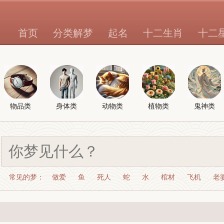
首页
分类解梦
起名
十二生肖
十二
物品类
身体类
动物类
植物类
鬼神类
常见的梦：
做爱
鱼
死人
蛇
水
棺材
飞机
老