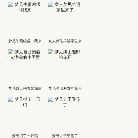
的
梦见牛很凶猛冲我来
女人梦见羊进家里来
了
。
梦见自己抱着光溜溜
梦见满山遍野的花开
的小男婴
梦见抓了一只鸡
梦见儿子受伤了