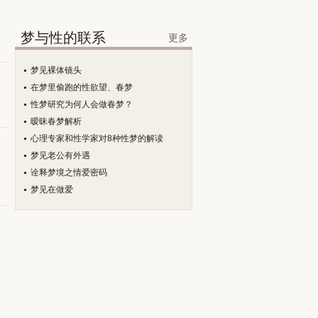
很
梦与性的联系
更多
梦见裸体镜头
在梦里偷跑的性欲望、春梦
性梦研究为何人会做春梦？
暧昧春梦解析
心理专家和性学家对8种性梦的解读
梦见老公有外遇
己
诠释梦境之情爱密码
梦见在做爱