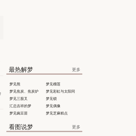
反
最热解梦
更多
梦见熊
梦见榴莲
梦见焦炭、焦炭炉
梦见彩虹与太阳同
好
梦见三股叉
时出现
梦见锁
汇总吉祥的梦
梦见偶像
梦见豌豆苗
梦见芝麻糕点
看图说梦
更多