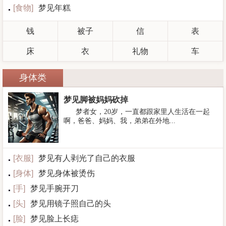
[
食物
]
梦见年糕
钱
被子
信
表
床
衣
礼物
车
身体类
梦见脚被妈妈砍掉
梦者女，20岁，一直都跟家里人生活在一起
啊，爸爸、妈妈、我，弟弟在外地...
[
衣服
]
梦见有人剥光了自己的衣服
[
身体
]
梦见身体被烫伤
[
手
]
梦见手腕开刀
[
头
]
梦见用镜子照自己的头
[
脸
]
梦见脸上长痣