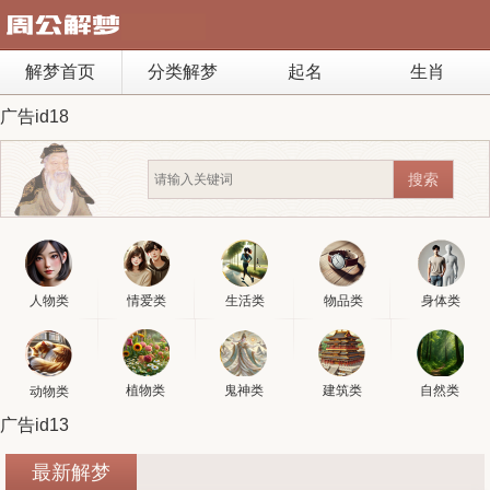
解梦首页
分类解梦
起名
生肖
广告id18
人物类
情爱类
生活类
物品类
身体类
植物类
鬼神类
建筑类
自然类
动物类
广告id13
最新解梦