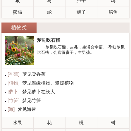
狼
马
虫子
鸡
熊猫
蛇
狮子
鳄鱼
植物类
梦见吃石榴
·梦见吃石榴，吉兆，生活会幸福。·孕妇梦见
吃石榴，会喜得贵子，生男孩...
[
香蕉
]
梦见卖香蕉
[
植物
]
梦见攀缘植物、攀援植物
[
萝卜
]
梦见萝卜在长大
[
竹笋
]
梦见竹笋
[
海
]
梦见海带
水果
花
桃
树