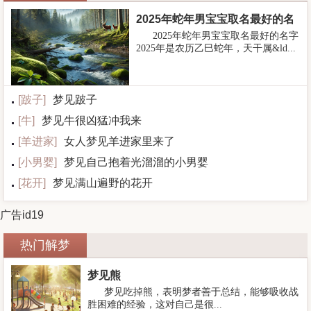
2025年蛇年男宝宝取名最好的名
2025年蛇年男宝宝取名最好的名字
字
2025年是农历乙巳蛇年，天干属&ld...
[
跛子
]
梦见跛子
[
牛
]
梦见牛很凶猛冲我来
[
羊进家
]
女人梦见羊进家里来了
[
小男婴
]
梦见自己抱着光溜溜的小男婴
[
花开
]
梦见满山遍野的花开
广告id19
热门解梦
梦见熊
梦见吃掉熊，表明梦者善于总结，能够吸收战
胜困难的经验，这对自己是很...