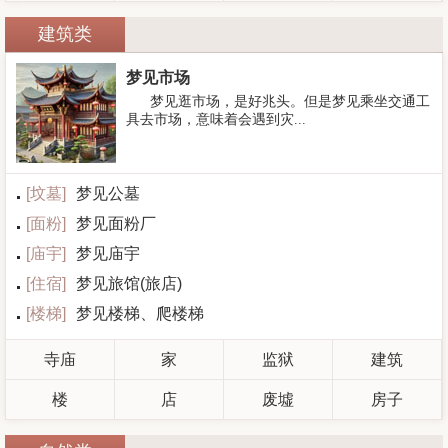
建筑类
梦见市场
梦见逛市场，是好兆头。但是梦见乘坐交通工
具去市场，意味着会遇到灾...
[
坟墓
]
梦见公墓
[
面粉
]
梦见面粉厂
[
庙宇
]
梦见庙宇
[
住宿
]
梦见旅馆(旅店)
[
楼梯
]
梦见楼梯、爬楼梯
寺庙
家
监狱
建筑
楼
店
废墟
房子