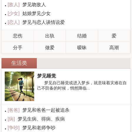
[
敌人
]
梦见吻敌人
[
少女
]
姑娘梦见少女
[
恋人
]
梦见与恋人谈情说爱
悲伤
出轨
结婚
爱
分手
做爱
暧昧
高潮
生活类
梦见睡觉
梦见自己睡觉或进入梦乡，就意味着灾难在自
己不防备的时候，悄然降临...
[
爸爸
]
梦见和爸爸一起被追杀
[
病
]
梦见生病、得病、疾病
[
争吵
]
梦见和老师争吵