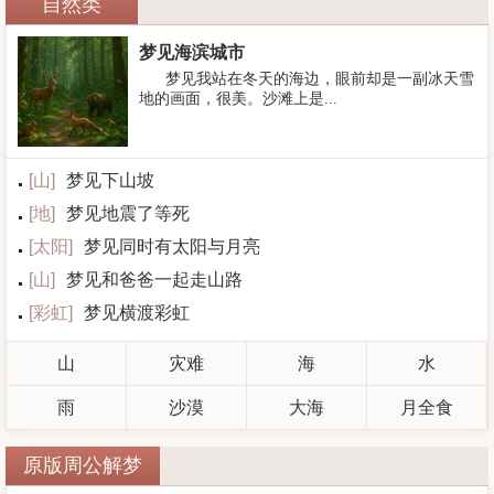
自然类
梦见海滨城市
梦见我站在冬天的海边，眼前却是一副冰天雪
地的画面，很美。沙滩上是...
[
山
]
梦见下山坡
[
地
]
梦见地震了等死
[
太阳
]
梦见同时有太阳与月亮
[
山
]
梦见和爸爸一起走山路
[
彩虹
]
梦见横渡彩虹
山
灾难
海
水
雨
沙漠
大海
月全食
原版周公解梦