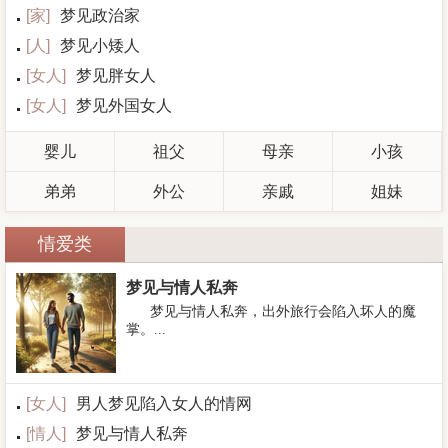
[
家
]
梦见政治家
[
人
]
梦见小矮人
[
女人
]
梦见胖女人
[
女人
]
梦见外国女人
婴儿
祖父
母亲
小孩
弟弟
外公
亲戚
姐妹
情爱类
梦见与情人私奔
梦见与情人私奔，出外旅行会陷入坏人的魔
掌。...
[
女人
]
男人梦见陷入女人的情网
[
情人
]
梦见与情人私奔