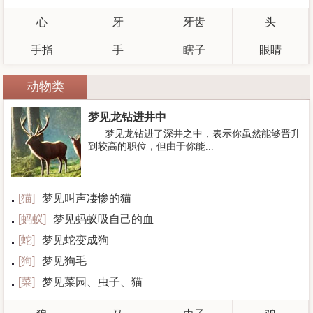
心
牙
牙齿
头
手指
手
瞎子
眼睛
动物类
梦见龙钻进井中
梦见龙钻进了深井之中，表示你虽然能够晋升
到较高的职位，但由于你能...
[
猫
]
梦见叫声凄惨的猫
[
蚂蚁
]
梦见蚂蚁吸自己的血
[
蛇
]
梦见蛇变成狗
[
狗
]
梦见狗毛
[
菜
]
梦见菜园、虫子、猫