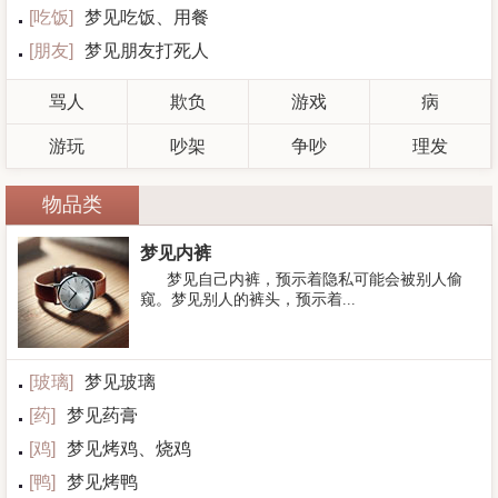
[
吃饭
]
梦见吃饭、用餐
[
朋友
]
梦见朋友打死人
骂人
欺负
游戏
病
游玩
吵架
争吵
理发
物品类
梦见内裤
梦见自己内裤，预示着隐私可能会被别人偷
窥。梦见别人的裤头，预示着...
[
玻璃
]
梦见玻璃
[
药
]
梦见药膏
[
鸡
]
梦见烤鸡、烧鸡
[
鸭
]
梦见烤鸭