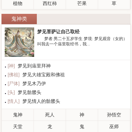
植物
西红柿
芒果
草
鬼神类
梦见菩萨让自己取经
梦者:男二十五岁学生 梦境: 梦见观音（女的）
叫我去一个庙里取经书，我...
[
神
]
梦见到庙里拜神
[
佛祖
]
梦见大雄宝殿和佛祖
[
尸体
]
梦见木乃伊
[
头
]
梦见骷髅头
[
情人
]
梦见情人的骷髅头
鬼神
死人
神
孙悟空
天堂
龙
鬼
巫师