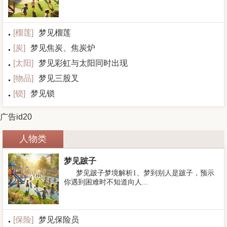
[
榴莲
]
梦见榴莲
[
炭
]
梦见焦炭、焦炭炉
[
太阳
]
梦见彩虹与太阳同时出现
[
物品
]
梦见三股叉
[
锁
]
梦见锁
广告id20
人物类
梦见跛子
梦见跛子梦境解析1、梦到别人是跛子，预示
你遇到困难时不知道向人...
[
保险
]
梦见保险员