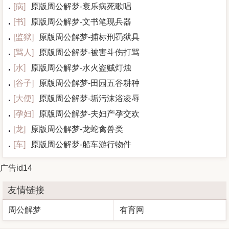
[
病
]
原版周公解梦-衰乐病死歌唱
[
书
]
原版周公解梦-文书笔现兵器
[
监狱
]
原版周公解梦-捕标刑罚狱具
[
骂人
]
原版周公解梦-被害斗伤打骂
[
水
]
原版周公解梦-水火盗贼灯烛
[
谷子
]
原版周公解梦-田园五谷耕种
[
大便
]
原版周公解梦-垢污沫浴凌辱
[
孕妇
]
原版周公解梦-夫妇产孕交欢
[
龙
]
原版周公解梦-龙蛇禽兽类
[
车
]
原版周公解梦-船车游行物件
广告id14
友情链接
周公解梦
有育网