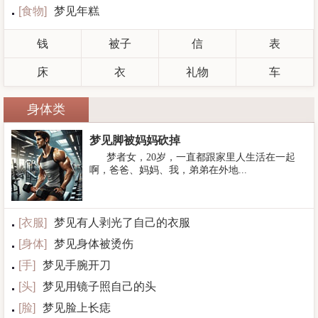
[
食物
]
梦见年糕
钱
被子
信
表
床
衣
礼物
车
身体类
梦见脚被妈妈砍掉
梦者女，20岁，一直都跟家里人生活在一起
啊，爸爸、妈妈、我，弟弟在外地...
[
衣服
]
梦见有人剥光了自己的衣服
[
身体
]
梦见身体被烫伤
[
手
]
梦见手腕开刀
[
头
]
梦见用镜子照自己的头
[
脸
]
梦见脸上长痣