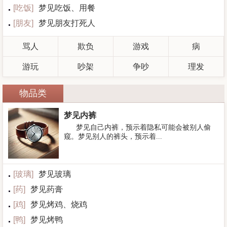
[
吃饭
]
梦见吃饭、用餐
[
朋友
]
梦见朋友打死人
骂人
欺负
游戏
病
游玩
吵架
争吵
理发
物品类
梦见内裤
梦见自己内裤，预示着隐私可能会被别人偷
窥。梦见别人的裤头，预示着...
[
玻璃
]
梦见玻璃
[
药
]
梦见药膏
[
鸡
]
梦见烤鸡、烧鸡
[
鸭
]
梦见烤鸭