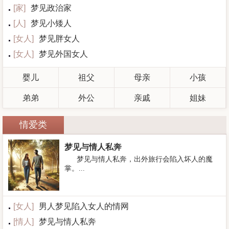
[
家
]
梦见政治家
[
人
]
梦见小矮人
[
女人
]
梦见胖女人
[
女人
]
梦见外国女人
婴儿
祖父
母亲
小孩
弟弟
外公
亲戚
姐妹
情爱类
梦见与情人私奔
梦见与情人私奔，出外旅行会陷入坏人的魔
掌。...
[
女人
]
男人梦见陷入女人的情网
[
情人
]
梦见与情人私奔