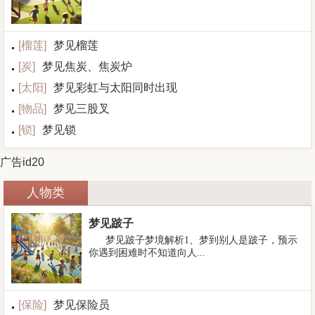
[
榴莲
]
梦见榴莲
[
炭
]
梦见焦炭、焦炭炉
[
太阳
]
梦见彩虹与太阳同时出现
[
物品
]
梦见三股叉
[
锁
]
梦见锁
广告id20
人物类
梦见跛子
梦见跛子梦境解析1、梦到别人是跛子，预示
你遇到困难时不知道向人...
[
保险
]
梦见保险员