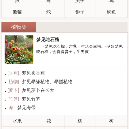
狼
马
虫子
鸡
熊猫
蛇
狮子
鳄鱼
植物类
梦见吃石榴
·梦见吃石榴，吉兆，生活会幸福。·孕妇梦见
吃石榴，会喜得贵子，生男孩...
[
香蕉
]
梦见卖香蕉
[
植物
]
梦见攀缘植物、攀援植物
[
萝卜
]
梦见萝卜在长大
[
竹笋
]
梦见竹笋
[
海
]
梦见海带
水果
花
桃
树