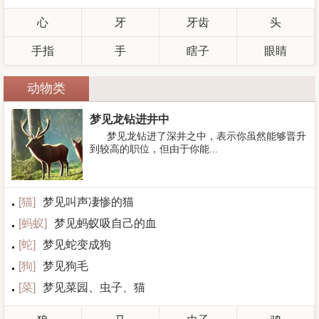
心
牙
牙齿
头
手指
手
瞎子
眼睛
动物类
梦见龙钻进井中
梦见龙钻进了深井之中，表示你虽然能够晋升
到较高的职位，但由于你能...
[
猫
]
梦见叫声凄惨的猫
[
蚂蚁
]
梦见蚂蚁吸自己的血
[
蛇
]
梦见蛇变成狗
[
狗
]
梦见狗毛
[
菜
]
梦见菜园、虫子、猫