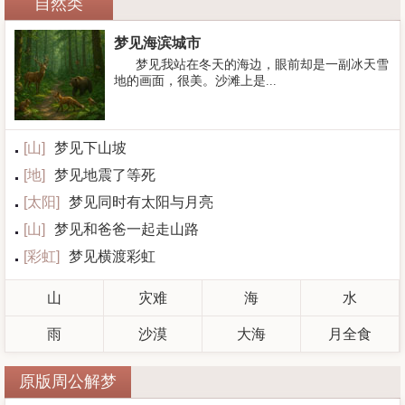
自然类
梦见海滨城市
梦见我站在冬天的海边，眼前却是一副冰天雪
地的画面，很美。沙滩上是...
[
山
]
梦见下山坡
[
地
]
梦见地震了等死
[
太阳
]
梦见同时有太阳与月亮
[
山
]
梦见和爸爸一起走山路
[
彩虹
]
梦见横渡彩虹
山
灾难
海
水
雨
沙漠
大海
月全食
原版周公解梦