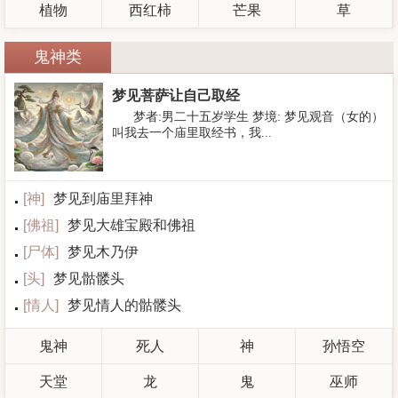
植物
西红柿
芒果
草
鬼神类
梦见菩萨让自己取经
梦者:男二十五岁学生 梦境: 梦见观音（女的）
叫我去一个庙里取经书，我...
[
神
]
梦见到庙里拜神
[
佛祖
]
梦见大雄宝殿和佛祖
[
尸体
]
梦见木乃伊
[
头
]
梦见骷髅头
[
情人
]
梦见情人的骷髅头
鬼神
死人
神
孙悟空
天堂
龙
鬼
巫师