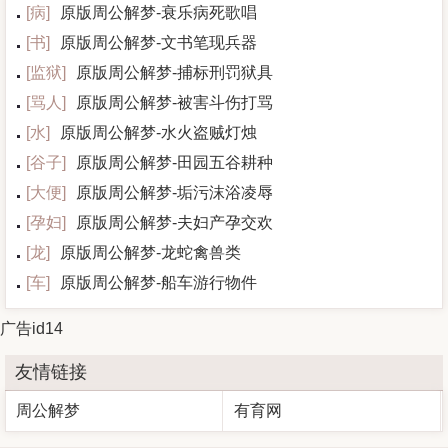
[
病
]
原版周公解梦-衰乐病死歌唱
[
书
]
原版周公解梦-文书笔现兵器
[
监狱
]
原版周公解梦-捕标刑罚狱具
[
骂人
]
原版周公解梦-被害斗伤打骂
[
水
]
原版周公解梦-水火盗贼灯烛
[
谷子
]
原版周公解梦-田园五谷耕种
[
大便
]
原版周公解梦-垢污沫浴凌辱
[
孕妇
]
原版周公解梦-夫妇产孕交欢
[
龙
]
原版周公解梦-龙蛇禽兽类
[
车
]
原版周公解梦-船车游行物件
广告id14
友情链接
周公解梦
有育网