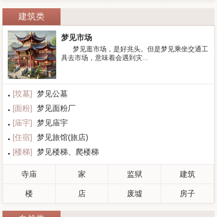
建筑类
梦见市场
梦见逛市场，是好兆头。但是梦见乘坐交通工
具去市场，意味着会遇到灾...
[
坟墓
]
梦见公墓
[
面粉
]
梦见面粉厂
[
庙宇
]
梦见庙宇
[
住宿
]
梦见旅馆(旅店)
[
楼梯
]
梦见楼梯、爬楼梯
寺庙
家
监狱
建筑
楼
店
废墟
房子