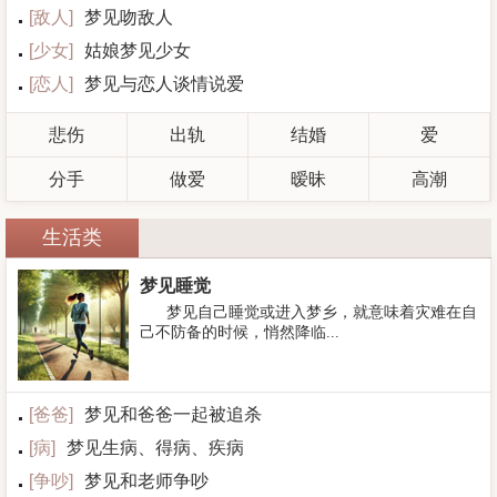
[
敌人
]
梦见吻敌人
[
少女
]
姑娘梦见少女
[
恋人
]
梦见与恋人谈情说爱
悲伤
出轨
结婚
爱
分手
做爱
暧昧
高潮
生活类
梦见睡觉
梦见自己睡觉或进入梦乡，就意味着灾难在自
己不防备的时候，悄然降临...
[
爸爸
]
梦见和爸爸一起被追杀
[
病
]
梦见生病、得病、疾病
[
争吵
]
梦见和老师争吵