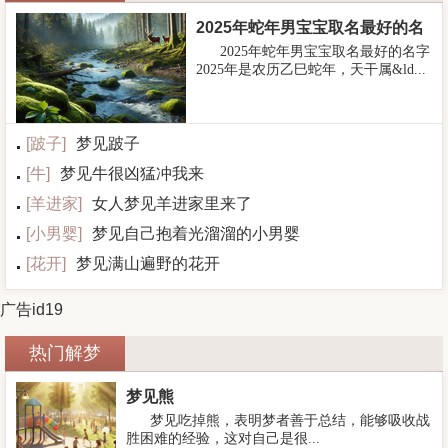
2025年蛇年男宝宝取名最好的名
2025年蛇年男宝宝取名最好的名字
字
2025年是农历乙巳蛇年，天干属&ld...
[
跛子
]
梦见跛子
[
牛
]
梦见牛很凶猛冲我来
[
羊进家
]
女人梦见羊进家里来了
[
小男婴
]
梦见自己抱着光溜溜的小男婴
[
花开
]
梦见满山遍野的花开
广告id19
热门解梦
梦见熊
梦见吃掉熊，表明梦者善于总结，能够吸收战
胜困难的经验，这对自己是很...