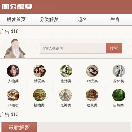
解梦首页
分类解梦
起名
生肖
广告id18
人物类
情爱类
生活类
物品类
身体类
植物类
鬼神类
建筑类
自然类
动物类
广告id13
最新解梦