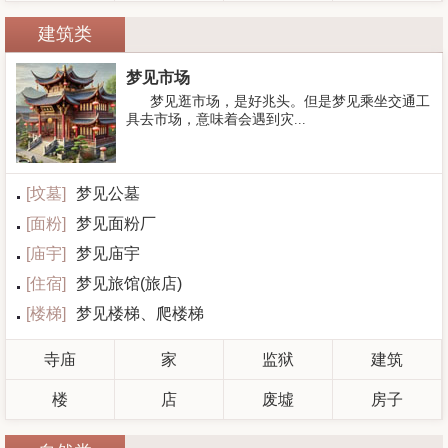
建筑类
梦见市场
梦见逛市场，是好兆头。但是梦见乘坐交通工
具去市场，意味着会遇到灾...
[
坟墓
]
梦见公墓
[
面粉
]
梦见面粉厂
[
庙宇
]
梦见庙宇
[
住宿
]
梦见旅馆(旅店)
[
楼梯
]
梦见楼梯、爬楼梯
寺庙
家
监狱
建筑
楼
店
废墟
房子