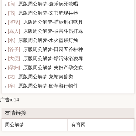
[
病
]
原版周公解梦-衰乐病死歌唱
[
书
]
原版周公解梦-文书笔现兵器
[
监狱
]
原版周公解梦-捕标刑罚狱具
[
骂人
]
原版周公解梦-被害斗伤打骂
[
水
]
原版周公解梦-水火盗贼灯烛
[
谷子
]
原版周公解梦-田园五谷耕种
[
大便
]
原版周公解梦-垢污沫浴凌辱
[
孕妇
]
原版周公解梦-夫妇产孕交欢
[
龙
]
原版周公解梦-龙蛇禽兽类
[
车
]
原版周公解梦-船车游行物件
广告id14
友情链接
周公解梦
有育网