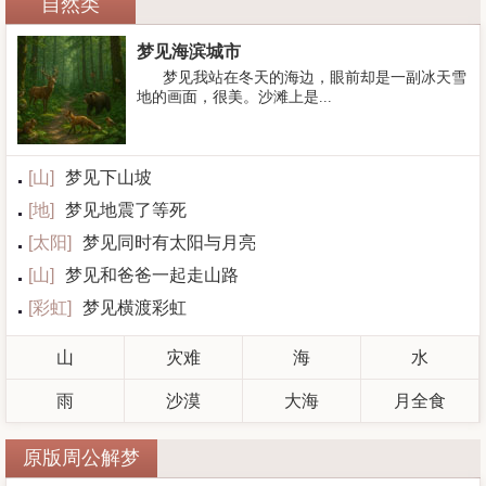
自然类
梦见海滨城市
梦见我站在冬天的海边，眼前却是一副冰天雪
地的画面，很美。沙滩上是...
[
山
]
梦见下山坡
[
地
]
梦见地震了等死
[
太阳
]
梦见同时有太阳与月亮
[
山
]
梦见和爸爸一起走山路
[
彩虹
]
梦见横渡彩虹
山
灾难
海
水
雨
沙漠
大海
月全食
原版周公解梦