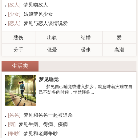
[
敌人
]
梦见吻敌人
[
少女
]
姑娘梦见少女
[
恋人
]
梦见与恋人谈情说爱
悲伤
出轨
结婚
爱
分手
做爱
暧昧
高潮
生活类
梦见睡觉
梦见自己睡觉或进入梦乡，就意味着灾难在自
己不防备的时候，悄然降临...
[
爸爸
]
梦见和爸爸一起被追杀
[
病
]
梦见生病、得病、疾病
[
争吵
]
梦见和老师争吵