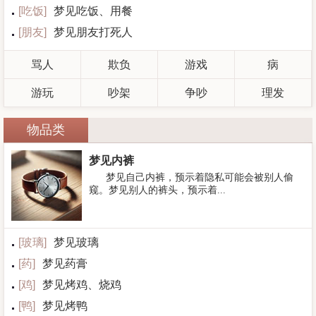
[
吃饭
]
梦见吃饭、用餐
[
朋友
]
梦见朋友打死人
骂人
欺负
游戏
病
游玩
吵架
争吵
理发
物品类
梦见内裤
梦见自己内裤，预示着隐私可能会被别人偷
窥。梦见别人的裤头，预示着...
[
玻璃
]
梦见玻璃
[
药
]
梦见药膏
[
鸡
]
梦见烤鸡、烧鸡
[
鸭
]
梦见烤鸭