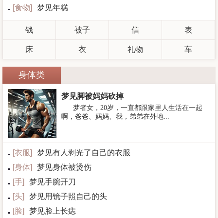
[
食物
]
梦见年糕
钱
被子
信
表
床
衣
礼物
车
身体类
梦见脚被妈妈砍掉
梦者女，20岁，一直都跟家里人生活在一起
啊，爸爸、妈妈、我，弟弟在外地...
[
衣服
]
梦见有人剥光了自己的衣服
[
身体
]
梦见身体被烫伤
[
手
]
梦见手腕开刀
[
头
]
梦见用镜子照自己的头
[
脸
]
梦见脸上长痣