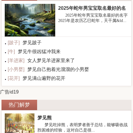
2025年蛇年男宝宝取名最好的名
2025年蛇年男宝宝取名最好的名字
字
2025年是农历乙巳蛇年，天干属&ld...
[
跛子
]
梦见跛子
[
牛
]
梦见牛很凶猛冲我来
[
羊进家
]
女人梦见羊进家里来了
[
小男婴
]
梦见自己抱着光溜溜的小男婴
[
花开
]
梦见满山遍野的花开
广告id19
热门解梦
梦见熊
梦见吃掉熊，表明梦者善于总结，能够吸收战
胜困难的经验，这对自己是很...