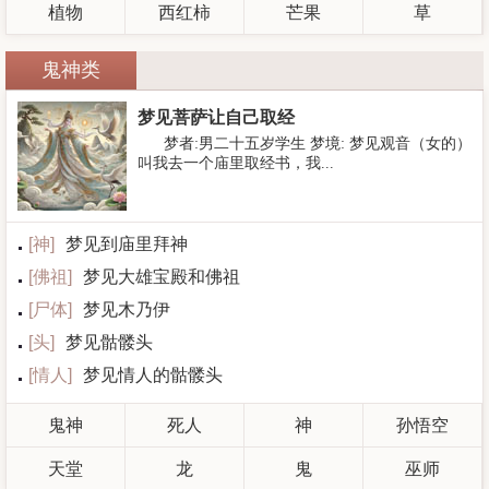
植物
西红柿
芒果
草
鬼神类
梦见菩萨让自己取经
梦者:男二十五岁学生 梦境: 梦见观音（女的）
叫我去一个庙里取经书，我...
[
神
]
梦见到庙里拜神
[
佛祖
]
梦见大雄宝殿和佛祖
[
尸体
]
梦见木乃伊
[
头
]
梦见骷髅头
[
情人
]
梦见情人的骷髅头
鬼神
死人
神
孙悟空
天堂
龙
鬼
巫师