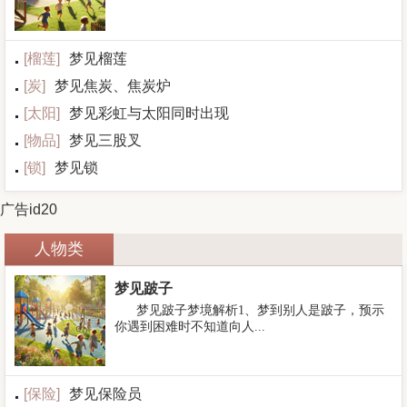
[
榴莲
]
梦见榴莲
[
炭
]
梦见焦炭、焦炭炉
[
太阳
]
梦见彩虹与太阳同时出现
[
物品
]
梦见三股叉
[
锁
]
梦见锁
广告id20
人物类
梦见跛子
梦见跛子梦境解析1、梦到别人是跛子，预示
你遇到困难时不知道向人...
[
保险
]
梦见保险员