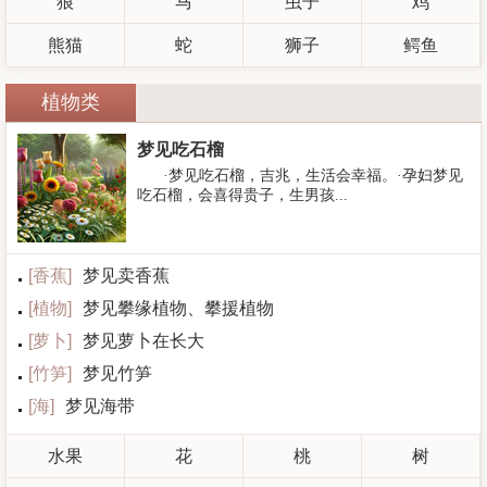
狼
马
虫子
鸡
熊猫
蛇
狮子
鳄鱼
植物类
梦见吃石榴
·梦见吃石榴，吉兆，生活会幸福。·孕妇梦见
吃石榴，会喜得贵子，生男孩...
[
香蕉
]
梦见卖香蕉
[
植物
]
梦见攀缘植物、攀援植物
[
萝卜
]
梦见萝卜在长大
[
竹笋
]
梦见竹笋
[
海
]
梦见海带
水果
花
桃
树