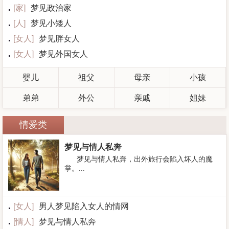
[
家
]
梦见政治家
[
人
]
梦见小矮人
[
女人
]
梦见胖女人
[
女人
]
梦见外国女人
婴儿
祖父
母亲
小孩
弟弟
外公
亲戚
姐妹
情爱类
梦见与情人私奔
梦见与情人私奔，出外旅行会陷入坏人的魔
掌。...
[
女人
]
男人梦见陷入女人的情网
[
情人
]
梦见与情人私奔