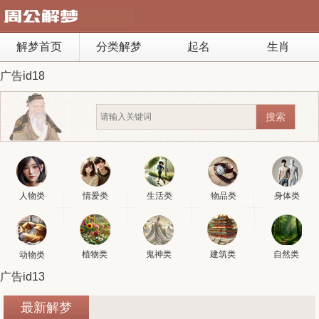
解梦首页
分类解梦
起名
生肖
广告id18
人物类
情爱类
生活类
物品类
身体类
植物类
鬼神类
建筑类
自然类
动物类
广告id13
最新解梦