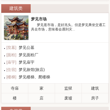
建筑类
梦见市场
梦见逛市场，是好兆头。但是梦见乘坐交通工
具去市场，意味着会遇到灾...
[
坟墓
]
梦见公墓
[
面粉
]
梦见面粉厂
[
庙宇
]
梦见庙宇
[
住宿
]
梦见旅馆(旅店)
[
楼梯
]
梦见楼梯、爬楼梯
寺庙
家
监狱
建筑
楼
店
废墟
房子