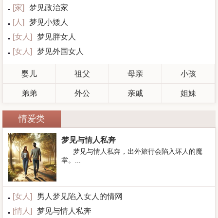
[
家
]
梦见政治家
[
人
]
梦见小矮人
[
女人
]
梦见胖女人
[
女人
]
梦见外国女人
婴儿
祖父
母亲
小孩
弟弟
外公
亲戚
姐妹
情爱类
梦见与情人私奔
梦见与情人私奔，出外旅行会陷入坏人的魔
掌。...
[
女人
]
男人梦见陷入女人的情网
[
情人
]
梦见与情人私奔