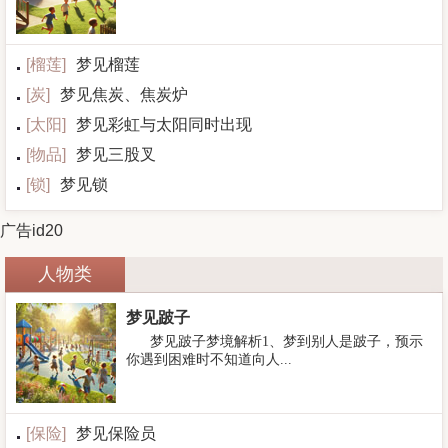
[
榴莲
]
梦见榴莲
[
炭
]
梦见焦炭、焦炭炉
[
太阳
]
梦见彩虹与太阳同时出现
[
物品
]
梦见三股叉
[
锁
]
梦见锁
广告id20
人物类
梦见跛子
梦见跛子梦境解析1、梦到别人是跛子，预示
你遇到困难时不知道向人...
[
保险
]
梦见保险员