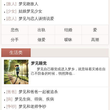
[
敌人
]
梦见吻敌人
[
少女
]
姑娘梦见少女
[
恋人
]
梦见与恋人谈情说爱
悲伤
出轨
结婚
爱
分手
做爱
暧昧
高潮
生活类
梦见睡觉
梦见自己睡觉或进入梦乡，就意味着灾难在自
己不防备的时候，悄然降临...
[
爸爸
]
梦见和爸爸一起被追杀
[
病
]
梦见生病、得病、疾病
[
争吵
]
梦见和老师争吵