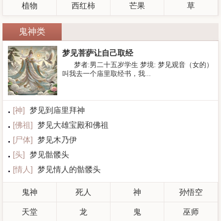
植物
西红柿
芒果
草
鬼神类
梦见菩萨让自己取经
梦者:男二十五岁学生 梦境: 梦见观音（女的）
叫我去一个庙里取经书，我...
[
神
]
梦见到庙里拜神
[
佛祖
]
梦见大雄宝殿和佛祖
[
尸体
]
梦见木乃伊
[
头
]
梦见骷髅头
[
情人
]
梦见情人的骷髅头
鬼神
死人
神
孙悟空
天堂
龙
鬼
巫师