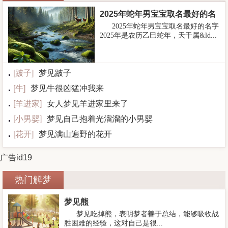
2025年蛇年男宝宝取名最好的名
2025年蛇年男宝宝取名最好的名字
字
2025年是农历乙巳蛇年，天干属&ld...
[
跛子
]
梦见跛子
[
牛
]
梦见牛很凶猛冲我来
[
羊进家
]
女人梦见羊进家里来了
[
小男婴
]
梦见自己抱着光溜溜的小男婴
[
花开
]
梦见满山遍野的花开
广告id19
热门解梦
梦见熊
梦见吃掉熊，表明梦者善于总结，能够吸收战
胜困难的经验，这对自己是很...