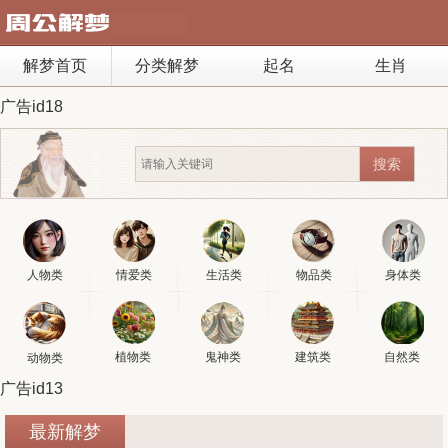
解梦首页
分类解梦
起名
生肖
广告id18
人物类
情爱类
生活类
物品类
身体类
植物类
鬼神类
建筑类
自然类
动物类
广告id13
最新解梦