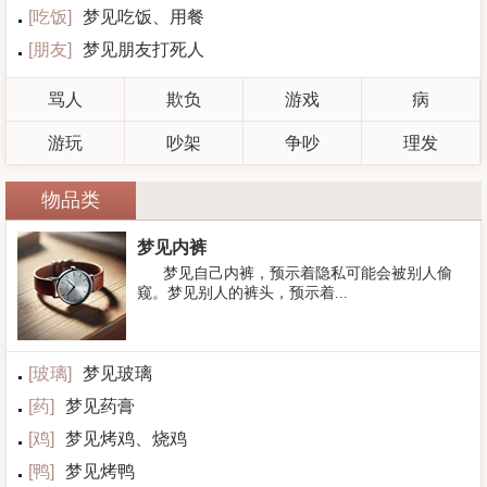
[
吃饭
]
梦见吃饭、用餐
[
朋友
]
梦见朋友打死人
骂人
欺负
游戏
病
游玩
吵架
争吵
理发
物品类
梦见内裤
梦见自己内裤，预示着隐私可能会被别人偷
窥。梦见别人的裤头，预示着...
[
玻璃
]
梦见玻璃
[
药
]
梦见药膏
[
鸡
]
梦见烤鸡、烧鸡
[
鸭
]
梦见烤鸭