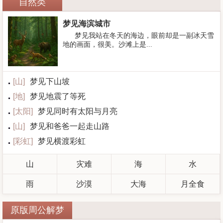
自然类
梦见海滨城市
梦见我站在冬天的海边，眼前却是一副冰天雪
地的画面，很美。沙滩上是...
[
山
]
梦见下山坡
[
地
]
梦见地震了等死
[
太阳
]
梦见同时有太阳与月亮
[
山
]
梦见和爸爸一起走山路
[
彩虹
]
梦见横渡彩虹
山
灾难
海
水
雨
沙漠
大海
月全食
原版周公解梦