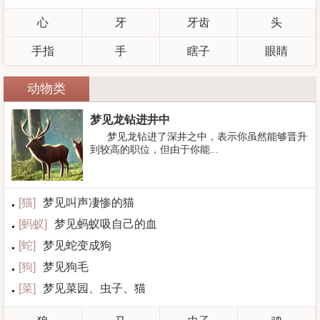
心
牙
牙齿
头
手指
手
瞎子
眼睛
动物类
梦见龙钻进井中
梦见龙钻进了深井之中，表示你虽然能够晋升
到较高的职位，但由于你能...
[
猫
]
梦见叫声凄惨的猫
[
蚂蚁
]
梦见蚂蚁吸自己的血
[
蛇
]
梦见蛇变成狗
[
狗
]
梦见狗毛
[
菜
]
梦见菜园、虫子、猫