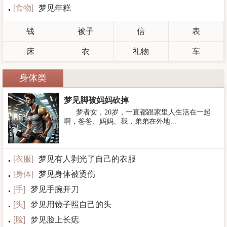
[
食物
]
梦见年糕
钱
被子
信
表
床
衣
礼物
车
身体类
梦见脚被妈妈砍掉
梦者女，20岁，一直都跟家里人生活在一起
啊，爸爸、妈妈、我，弟弟在外地...
[
衣服
]
梦见有人剥光了自己的衣服
[
身体
]
梦见身体被烫伤
[
手
]
梦见手腕开刀
[
头
]
梦见用镜子照自己的头
[
脸
]
梦见脸上长痣