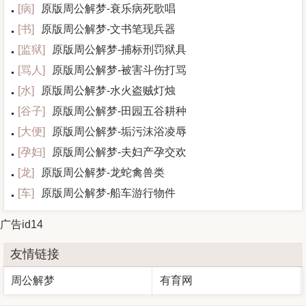
[
病
]
原版周公解梦-衰乐病死歌唱
[
书
]
原版周公解梦-文书笔现兵器
[
监狱
]
原版周公解梦-捕标刑罚狱具
[
骂人
]
原版周公解梦-被害斗伤打骂
[
水
]
原版周公解梦-水火盗贼灯烛
[
谷子
]
原版周公解梦-田园五谷耕种
[
大便
]
原版周公解梦-垢污沫浴凌辱
[
孕妇
]
原版周公解梦-夫妇产孕交欢
[
龙
]
原版周公解梦-龙蛇禽兽类
[
车
]
原版周公解梦-船车游行物件
广告id14
友情链接
周公解梦
有育网