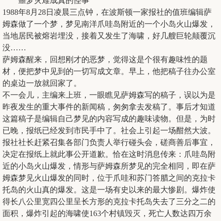
噩梦灾难成真的怪事
1988年8月28日凌晨三点钟，在波斯顿一家报社的值班编辑萨
姆森做了一个梦，梦见南洋爪哇岛附近的一个小岛火山爆发，
当地居民被熔岩埋没，接着又发生了海啸，好几艘巨轮颠覆沉
没……
萨姆森醒来，回想刚才的恶梦，觉得这是个很有趣味性的题
材，便把梦中见到的一切写成文章。早上，他把稿子往办公室
的桌边一放就回家了。
不一会儿，主编来上班，一眼瞧见萨姆森写的稿子，误以为是
昨夜发生的重大事件的新闻稿，匆匆拿去发稿了。事后才知道
这篇稿子是编辑自己梦见的内容写成的趣味读物。但是，为时
已晚，报纸已经发到市民手中了。社会上引起一场酣然大波。
报社社长赶紧召集各部门负责人举行碰头会，磋商善后事宜，
决定在报纸上就此事公开道歉。恰在这时消息传来：爪哇岛附
近的小岛火山爆发，情形与萨姆森所梦见的完全相同，即在萨
姆森梦见火山爆发的同时，位于爪哇和苏门答腊之间的克拉卡
托岛的火山真的爆发。这是一场有史以来的最大惨剧。爆炸使
得长八公里宽四公里呈长方形的克拉卡托岛失去了三分之二的
面积，爆炸引起的海啸使163个村镇毁灭，死亡人数达四万余