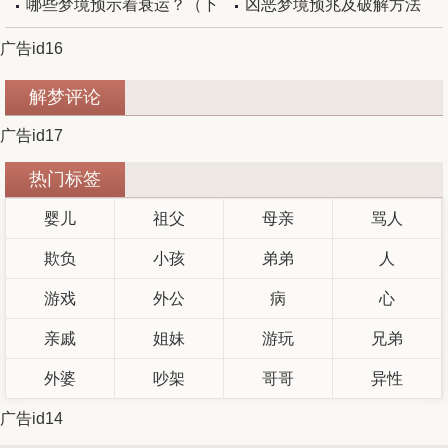
临？
哪些梦境预示着衰运？（下
凶恶梦境预兆及破解方法
广告id16
篇）
解梦评论
广告id17
热门标签
婴儿
祖父
母亲
骂人
欺负
小孩
弟弟
人
游戏
外公
病
心
亲戚
姐妹
游玩
兄弟
外婆
吵架
哥哥
异性
广告id14