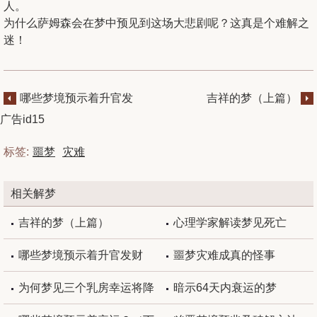
人。
为什么萨姆森会在梦中预见到这场大悲剧呢？这真是个难解之
迷！
哪些梦境预示着升官发
吉祥的梦（上篇）
财
广告id15
标签:
噩梦
灾难
相关解梦
吉祥的梦（上篇）
心理学家解读梦见死亡
哪些梦境预示着升官发财
噩梦灾难成真的怪事
为何梦见三个乳房幸运将降
暗示64天内衰运的梦