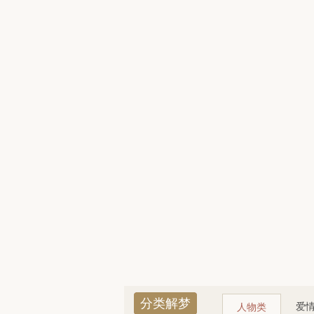
分类解梦
爱
人物类