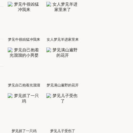
近
梦见牛很凶猛冲我来
女人梦见羊进家里来
了
梦见自己抱着光溜溜
梦见满山遍野的花开
的小男婴
梦见抓了一只鸡
梦见儿子受伤了