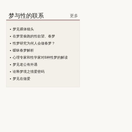
梦与性的联系
更多
梦见裸体镜头
在梦里偷跑的性欲望、春梦
性梦研究为何人会做春梦？
暧昧春梦解析
心理专家和性学家对8种性梦的解读
梦见老公有外遇
诠释梦境之情爱密码
梦见在做爱