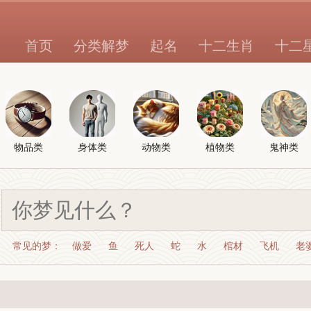
首页
分类解梦
起名
十二生肖
十二
物品类
身体类
动物类
植物类
鬼神类
常见的梦：
做爱
鱼
死人
蛇
水
棺材
飞机
老