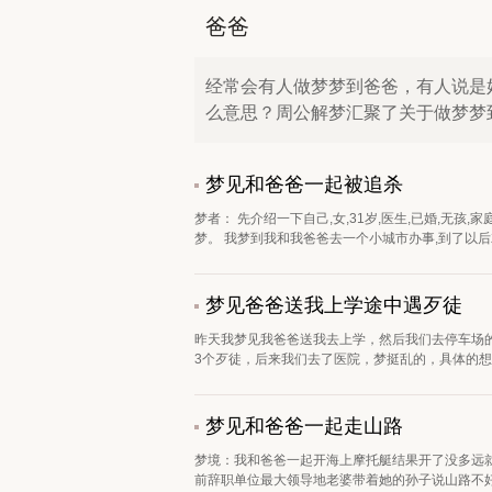
爸爸
经常会有人做梦梦到爸爸，有人说是
么意思？周公解梦汇聚了关于做梦梦
梦见和爸爸一起被追杀
梦者： 先介绍一下自己,女,31岁,医生,已婚,无孩
梦。 我梦到我和我爸爸去一个小城市办事,到了以后就找
梦见爸爸送我上学途中遇歹徒
昨天我梦见我爸爸送我去上学，然后我们去停车场
3个歹徒，后来我们去了医院，梦挺乱的，具体的想不
梦见和爸爸一起走山路
梦境：我和爸爸一起开海上摩托艇结果开了没多远
前辞职单位最大领导地老婆带着她的孙子说山路不好走