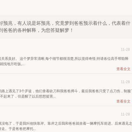
好预兆，有人说是坏预兆，究竟梦到爸爸预示着什么，代表着什
到爸爸的各种解释，为您答疑解梦！
11-28
,家庭关系良好。 这个梦异常清晰,每个细节都很清楚,所以觉得奇怪,特请各位高手帮助释
地方吃饭,...
查看全文
11-28
的路上遇见了3个歹徒，他们拿着砍刀和我爸爸搏斗，最后我爸爸只受了点刀伤，制服
起来了，但是醒了以后想想挺害...
查看全文
11-28
就没电了，于是我叫他快靠岸。靠岸之后我和爸爸就坐着一辆摩托车前进。后来遇见
。于是爸爸把摩托...