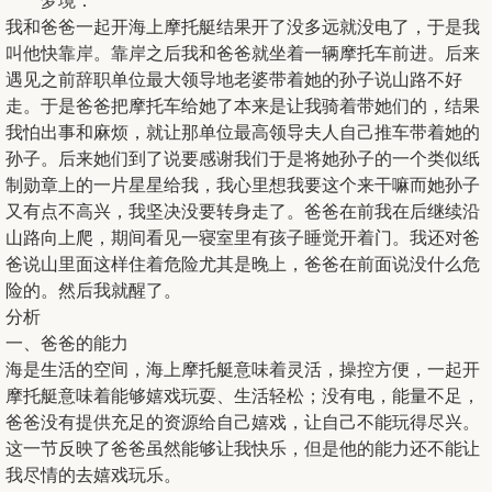
梦境：
我和爸爸一起开海上摩托艇结果开了没多远就没电了，于是我
叫他快靠岸。靠岸之后我和爸爸就坐着一辆摩托车前进。后来
遇见之前辞职单位最大领导地老婆带着她的孙子说山路不好
走。于是爸爸把摩托车给她了本来是让我骑着带她们的，结果
我怕出事和麻烦，就让那单位最高领导夫人自己推车带着她的
孙子。后来她们到了说要感谢我们于是将她孙子的一个类似纸
制勋章上的一片星星给我，我心里想我要这个来干嘛而她孙子
又有点不高兴，我坚决没要转身走了。爸爸在前我在后继续沿
山路向上爬，期间看见一寝室里有孩子睡觉开着门。我还对爸
爸说山里面这样住着危险尤其是晚上，爸爸在前面说没什么危
险的。然后我就醒了。
分析
一、爸爸的能力
海是生活的空间，海上摩托艇意味着灵活，操控方便，一起开
摩托艇意味着能够嬉戏玩耍、生活轻松；没有电，能量不足，
爸爸没有提供充足的资源给自己嬉戏，让自己不能玩得尽兴。
这一节反映了爸爸虽然能够让我快乐，但是他的能力还不能让
我尽情的去嬉戏玩乐。