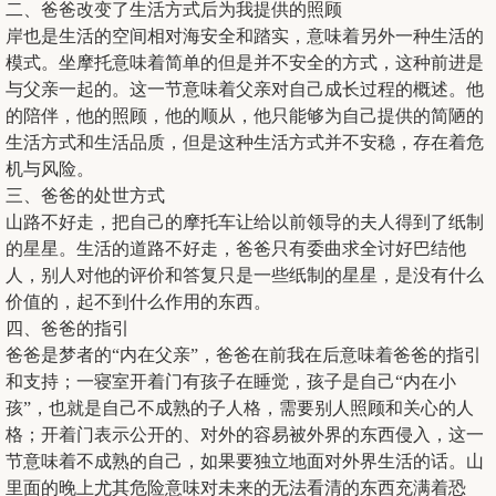
二、爸爸改变了生活方式后为我提供的照顾
岸也是生活的空间相对海安全和踏实，意味着另外一种生活的
模式。坐摩托意味着简单的但是并不安全的方式，这种前进是
与父亲一起的。这一节意味着父亲对自己成长过程的概述。他
的陪伴，他的照顾，他的顺从，他只能够为自己提供的简陋的
生活方式和生活品质，但是这种生活方式并不安稳，存在着危
机与风险。
三、爸爸的处世方式
山路不好走，把自己的摩托车让给以前领导的夫人得到了纸制
的星星。生活的道路不好走，爸爸只有委曲求全讨好巴结他
人，别人对他的评价和答复只是一些纸制的星星，是没有什么
价值的，起不到什么作用的东西。
四、爸爸的指引
爸爸是梦者的“内在父亲”，爸爸在前我在后意味着爸爸的指引
和支持；一寝室开着门有孩子在睡觉，孩子是自己“内在小
孩”，也就是自己不成熟的子人格，需要别人照顾和关心的人
格；开着门表示公开的、对外的容易被外界的东西侵入，这一
节意味着不成熟的自己，如果要独立地面对外界生活的话。山
里面的晚上尤其危险意味对未来的无法看清的东西充满着恐