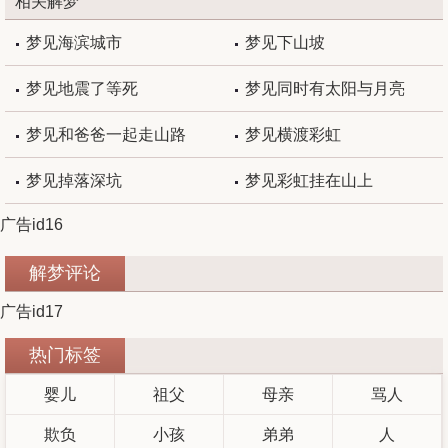
相关解梦
梦见海滨城市
梦见下山坡
梦见地震了等死
梦见同时有太阳与月亮
梦见和爸爸一起走山路
梦见横渡彩虹
梦见掉落深坑
梦见彩虹挂在山上
广告id16
解梦评论
广告id17
热门标签
婴儿
祖父
母亲
骂人
欺负
小孩
弟弟
人