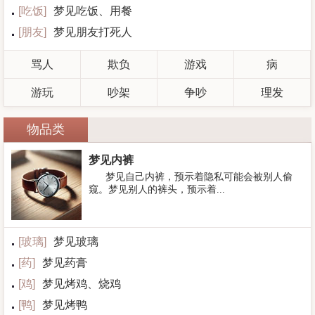
[
吃饭
]
梦见吃饭、用餐
[
朋友
]
梦见朋友打死人
骂人
欺负
游戏
病
游玩
吵架
争吵
理发
物品类
梦见内裤
梦见自己内裤，预示着隐私可能会被别人偷
窥。梦见别人的裤头，预示着...
[
玻璃
]
梦见玻璃
[
药
]
梦见药膏
[
鸡
]
梦见烤鸡、烧鸡
[
鸭
]
梦见烤鸭