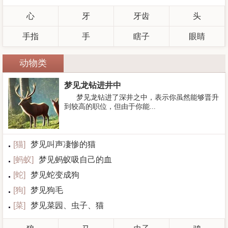
心
牙
牙齿
头
手指
手
瞎子
眼睛
动物类
梦见龙钻进井中
梦见龙钻进了深井之中，表示你虽然能够晋升
到较高的职位，但由于你能...
[
猫
]
梦见叫声凄惨的猫
[
蚂蚁
]
梦见蚂蚁吸自己的血
[
蛇
]
梦见蛇变成狗
[
狗
]
梦见狗毛
[
菜
]
梦见菜园、虫子、猫