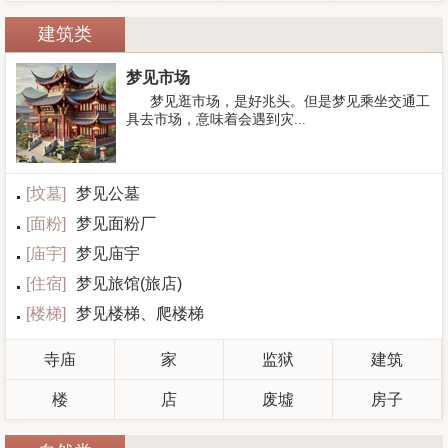
建筑类
梦见市场
梦见逛市场，是好兆头。但是梦见乘坐交通工
具去市场，意味着会遇到灾...
[
坟墓
]
梦见公墓
[
面粉
]
梦见面粉厂
[
庙宇
]
梦见庙宇
[
住宿
]
梦见旅馆(旅店)
[
楼梯
]
梦见楼梯、爬楼梯
寺庙
家
监狱
建筑
楼
店
废墟
房子