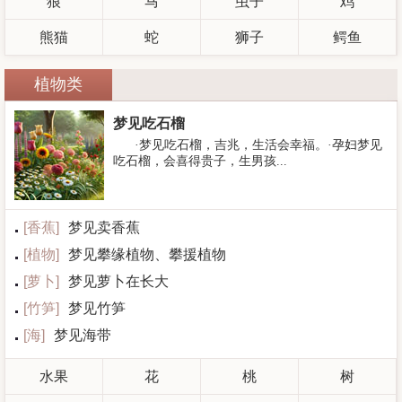
狼
马
虫子
鸡
熊猫
蛇
狮子
鳄鱼
植物类
梦见吃石榴
·梦见吃石榴，吉兆，生活会幸福。·孕妇梦见
吃石榴，会喜得贵子，生男孩...
[
香蕉
]
梦见卖香蕉
[
植物
]
梦见攀缘植物、攀援植物
[
萝卜
]
梦见萝卜在长大
[
竹笋
]
梦见竹笋
[
海
]
梦见海带
水果
花
桃
树