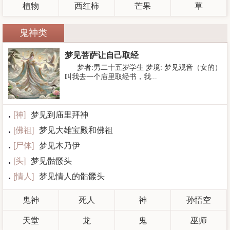
植物
西红柿
芒果
草
鬼神类
梦见菩萨让自己取经
梦者:男二十五岁学生 梦境: 梦见观音（女的）
叫我去一个庙里取经书，我...
[
神
]
梦见到庙里拜神
[
佛祖
]
梦见大雄宝殿和佛祖
[
尸体
]
梦见木乃伊
[
头
]
梦见骷髅头
[
情人
]
梦见情人的骷髅头
鬼神
死人
神
孙悟空
天堂
龙
鬼
巫师