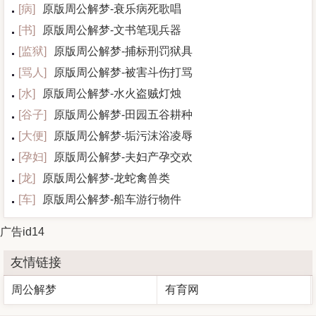
[
病
]
原版周公解梦-衰乐病死歌唱
[
书
]
原版周公解梦-文书笔现兵器
[
监狱
]
原版周公解梦-捕标刑罚狱具
[
骂人
]
原版周公解梦-被害斗伤打骂
[
水
]
原版周公解梦-水火盗贼灯烛
[
谷子
]
原版周公解梦-田园五谷耕种
[
大便
]
原版周公解梦-垢污沫浴凌辱
[
孕妇
]
原版周公解梦-夫妇产孕交欢
[
龙
]
原版周公解梦-龙蛇禽兽类
[
车
]
原版周公解梦-船车游行物件
广告id14
友情链接
周公解梦
有育网