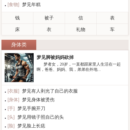
[
食物
]
梦见年糕
钱
被子
信
表
床
衣
礼物
车
身体类
梦见脚被妈妈砍掉
梦者女，20岁，一直都跟家里人生活在一起
啊，爸爸、妈妈、我，弟弟在外地...
[
衣服
]
梦见有人剥光了自己的衣服
[
身体
]
梦见身体被烫伤
[
手
]
梦见手腕开刀
[
头
]
梦见用镜子照自己的头
[
脸
]
梦见脸上长痣