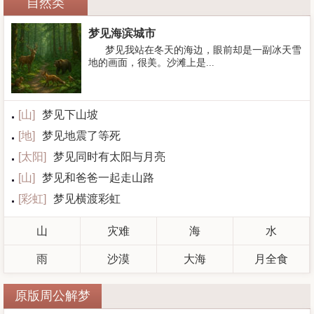
自然类
梦见海滨城市
梦见我站在冬天的海边，眼前却是一副冰天雪
地的画面，很美。沙滩上是...
[
山
]
梦见下山坡
[
地
]
梦见地震了等死
[
太阳
]
梦见同时有太阳与月亮
[
山
]
梦见和爸爸一起走山路
[
彩虹
]
梦见横渡彩虹
山
灾难
海
水
雨
沙漠
大海
月全食
原版周公解梦