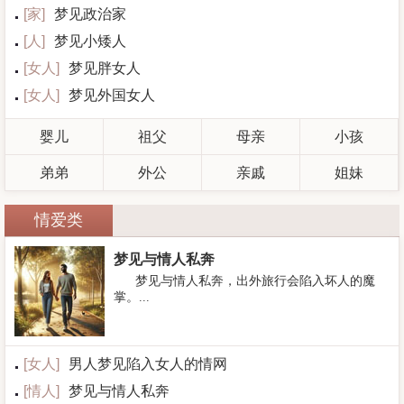
[
家
]
梦见政治家
[
人
]
梦见小矮人
[
女人
]
梦见胖女人
[
女人
]
梦见外国女人
婴儿
祖父
母亲
小孩
弟弟
外公
亲戚
姐妹
情爱类
梦见与情人私奔
梦见与情人私奔，出外旅行会陷入坏人的魔
掌。...
[
女人
]
男人梦见陷入女人的情网
[
情人
]
梦见与情人私奔