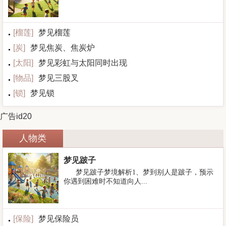
[
榴莲
]
梦见榴莲
[
炭
]
梦见焦炭、焦炭炉
[
太阳
]
梦见彩虹与太阳同时出现
[
物品
]
梦见三股叉
[
锁
]
梦见锁
广告id20
人物类
梦见跛子
梦见跛子梦境解析1、梦到别人是跛子，预示
你遇到困难时不知道向人...
[
保险
]
梦见保险员