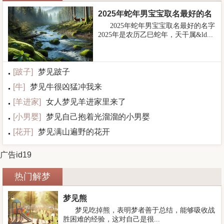
2025年蛇年男宝宝取名最好的名
2025年蛇年男宝宝取名最好的名字
字
2025年是农历乙巳蛇年，天干属&ld...
[
跛子
]
梦见跛子
[
牛
]
梦见牛很凶猛冲我来
[
羊进家
]
女人梦见羊进家里来了
[
小男婴
]
梦见自己抱着光溜溜的小男婴
[
花开
]
梦见满山遍野的花开
广告id19
热门解梦
梦见熊
梦见吃掉熊，表明梦者善于总结，能够吸收战
胜困难的经验，这对自己是很...