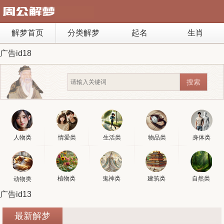
解梦首页
分类解梦
起名
生肖
广告id18
人物类
情爱类
生活类
物品类
身体类
植物类
鬼神类
建筑类
自然类
动物类
广告id13
最新解梦