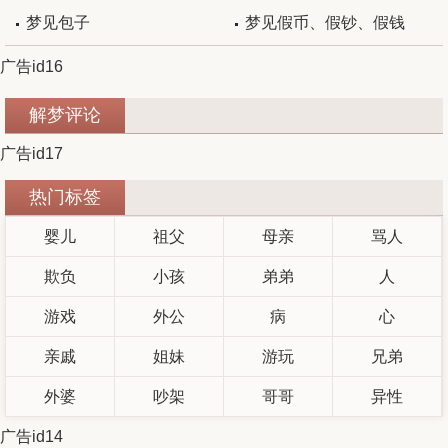
梦见包子
梦见假币、假钞、假钱
广告id16
解梦评论
广告id17
热门标签
婴儿
祖父
母亲
骂人
欺负
小孩
弟弟
人
游戏
外公
病
心
亲戚
姐妹
游玩
兄弟
外婆
吵架
哥哥
异性
广告id14