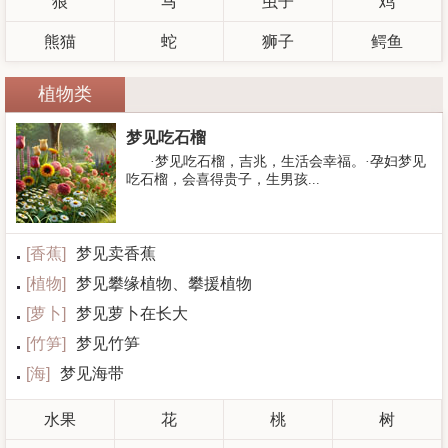
狼
马
虫子
鸡
熊猫
蛇
狮子
鳄鱼
植物类
梦见吃石榴
·梦见吃石榴，吉兆，生活会幸福。·孕妇梦见
吃石榴，会喜得贵子，生男孩...
[
香蕉
]
梦见卖香蕉
[
植物
]
梦见攀缘植物、攀援植物
[
萝卜
]
梦见萝卜在长大
[
竹笋
]
梦见竹笋
[
海
]
梦见海带
水果
花
桃
树