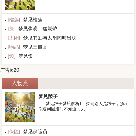
[
榴莲
]
梦见榴莲
[
炭
]
梦见焦炭、焦炭炉
[
太阳
]
梦见彩虹与太阳同时出现
[
物品
]
梦见三股叉
[
锁
]
梦见锁
广告id20
人物类
梦见跛子
梦见跛子梦境解析1、梦到别人是跛子，预示
你遇到困难时不知道向人...
[
保险
]
梦见保险员