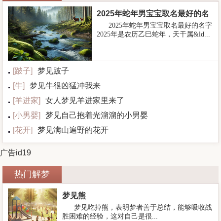
2025年蛇年男宝宝取名最好的名
2025年蛇年男宝宝取名最好的名字
字
2025年是农历乙巳蛇年，天干属&ld...
[
跛子
]
梦见跛子
[
牛
]
梦见牛很凶猛冲我来
[
羊进家
]
女人梦见羊进家里来了
[
小男婴
]
梦见自己抱着光溜溜的小男婴
[
花开
]
梦见满山遍野的花开
广告id19
热门解梦
梦见熊
梦见吃掉熊，表明梦者善于总结，能够吸收战
胜困难的经验，这对自己是很...