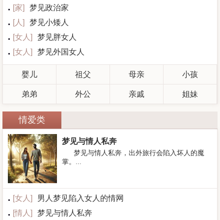
[
家
]
梦见政治家
[
人
]
梦见小矮人
[
女人
]
梦见胖女人
[
女人
]
梦见外国女人
婴儿
祖父
母亲
小孩
弟弟
外公
亲戚
姐妹
情爱类
梦见与情人私奔
梦见与情人私奔，出外旅行会陷入坏人的魔
掌。...
[
女人
]
男人梦见陷入女人的情网
[
情人
]
梦见与情人私奔