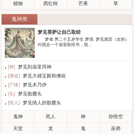
植物
西红柿
芒果
草
鬼神类
梦见菩萨让自己取经
梦者:男二十五岁学生 梦境: 梦见观音（女的）
叫我去一个庙里取经书，我...
[
神
]
梦见到庙里拜神
[
佛祖
]
梦见大雄宝殿和佛祖
[
尸体
]
梦见木乃伊
[
头
]
梦见骷髅头
[
情人
]
梦见情人的骷髅头
鬼神
死人
神
孙悟空
天堂
龙
鬼
巫师