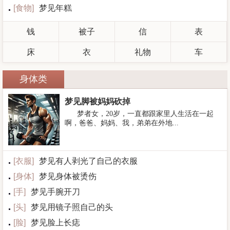
[
食物
]
梦见年糕
钱
被子
信
表
床
衣
礼物
车
身体类
梦见脚被妈妈砍掉
梦者女，20岁，一直都跟家里人生活在一起
啊，爸爸、妈妈、我，弟弟在外地...
[
衣服
]
梦见有人剥光了自己的衣服
[
身体
]
梦见身体被烫伤
[
手
]
梦见手腕开刀
[
头
]
梦见用镜子照自己的头
[
脸
]
梦见脸上长痣