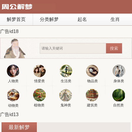
解梦首页
分类解梦
起名
生肖
广告id18
人物类
情爱类
生活类
物品类
身体类
植物类
鬼神类
建筑类
自然类
动物类
广告id13
最新解梦