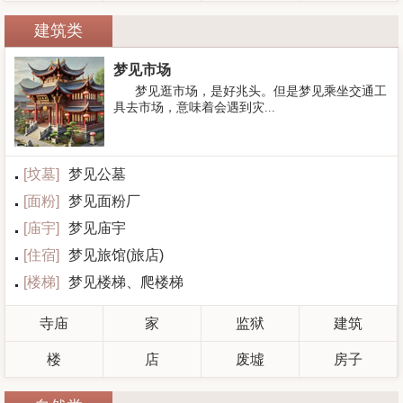
建筑类
梦见市场
梦见逛市场，是好兆头。但是梦见乘坐交通工
具去市场，意味着会遇到灾...
[
坟墓
]
梦见公墓
[
面粉
]
梦见面粉厂
[
庙宇
]
梦见庙宇
[
住宿
]
梦见旅馆(旅店)
[
楼梯
]
梦见楼梯、爬楼梯
寺庙
家
监狱
建筑
楼
店
废墟
房子