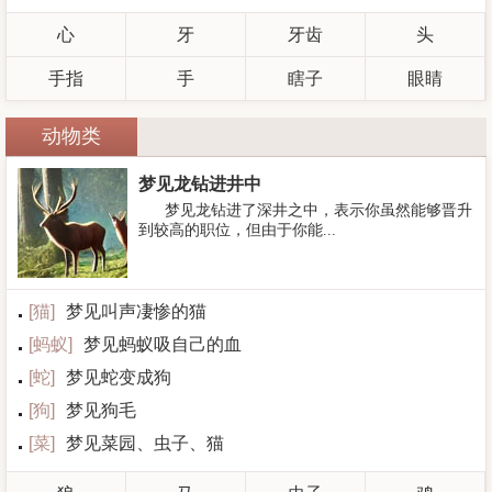
心
牙
牙齿
头
手指
手
瞎子
眼睛
动物类
梦见龙钻进井中
梦见龙钻进了深井之中，表示你虽然能够晋升
到较高的职位，但由于你能...
[
猫
]
梦见叫声凄惨的猫
[
蚂蚁
]
梦见蚂蚁吸自己的血
[
蛇
]
梦见蛇变成狗
[
狗
]
梦见狗毛
[
菜
]
梦见菜园、虫子、猫