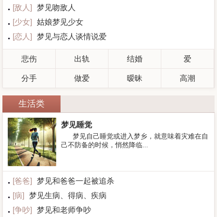
[
敌人
]
梦见吻敌人
[
少女
]
姑娘梦见少女
[
恋人
]
梦见与恋人谈情说爱
悲伤
出轨
结婚
爱
分手
做爱
暧昧
高潮
生活类
梦见睡觉
梦见自己睡觉或进入梦乡，就意味着灾难在自
己不防备的时候，悄然降临...
[
爸爸
]
梦见和爸爸一起被追杀
[
病
]
梦见生病、得病、疾病
[
争吵
]
梦见和老师争吵