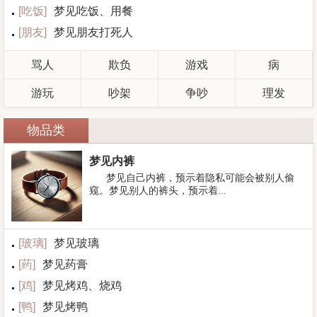
[
吃饭
]
梦见吃饭、用餐
[
朋友
]
梦见朋友打死人
骂人
欺负
游戏
病
游玩
吵架
争吵
理发
物品类
梦见内裤
梦见自己内裤，预示着隐私可能会被别人偷
窥。梦见别人的裤头，预示着...
[
玻璃
]
梦见玻璃
[
药
]
梦见药膏
[
鸡
]
梦见烤鸡、烧鸡
[
鸭
]
梦见烤鸭