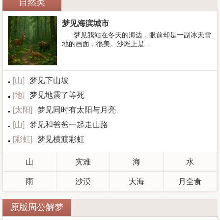
自然类
梦见海滨城市
梦见我站在冬天的海边，眼前却是一副冰天雪
地的画面，很美。沙滩上是...
[
山
]
梦见下山坡
[
地
]
梦见地震了等死
[
太阳
]
梦见同时有太阳与月亮
[
山
]
梦见和爸爸一起走山路
[
彩虹
]
梦见横渡彩虹
山
灾难
海
水
雨
沙漠
大海
月全食
原版周公解梦