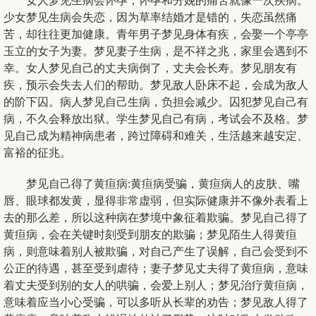
女人梦见生病会怀孕，怀孕和分娩的痛苦就像一次疾病。
少女梦见生病会失恋，因为草率结婚才是错的，失恋虽然痛
苦，却往往更加健康。青年男子梦见身体有疾，会娶一个亭亭
玉立的女子为妻。梦见妻子生病，是不祥之兆，家里会遇到不
幸。女人梦见自己的丈夫病倒了，丈夫会长寿。梦见朋友有
疾，预示会失去人们的帮助。梦见敌人卧床不起，会成为敌人
的阶下囚。病人梦见自己生病，负担会减少。囚犯梦见自己有
病，不久会释放出狱。学生梦见自己有病，考试会不及格。梦
见自己成为精神病患者，跨过障碍和难关，生活越来越安定、
富裕的征兆。
梦见自己得了黄疸病:黄疸病受骗，黄疸病人的皮肤、嘴
唇、眼球都发黄，显得非常虚弱，但实际健康并不像外表看上
去的那么差，所以这种病在梦境中象征着欺骗。梦见自己得了
黄疸病，会在关键时刻受到朋友的欺骗；梦见陌生人得黄疸
病，则意味着别人被欺骗，对自己产生了误解，自己会受到不
公正的待遇，甚至受到虐待；妻子梦见丈夫得了黄疸病，意味
着丈夫受到别的女人的哄骗，会爱上别人；梦见治疗黄疸病，
意味着应当小心受骗，可以多听从长辈的劝告；梦见敌人得了