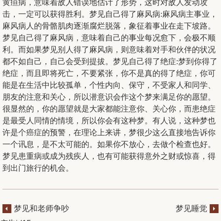
黄疸病，意味着敌人错误地估计了形势，这时对敌人发动攻
击，一定可以获得胜利。梦见自己得了麻风病:麻风病主事业，
麻风病人的骨骼肌肉逐渐腐烂脱落，象征着事业在走下坡路。
梦见自己得了麻风病，意味着自己的事业每况愈下，会极不顺
利。而如果梦见别人得了麻风病，则意味着对手和伙伴的状况
都不如自己，自己会受到提拔。梦见自己得了绝症:梦到你得了
绝症，而且即将死亡，不要紧张，你不是真的得了绝症，你可
能是在生活中比较孤单，个性内向、保守，不受家人和同学、
朋友的注意和关心，所以潜意识会作这个梦来满足你的愿望。
很显然的，你的愿望就是大家都能注意你、关心你，而患绝症
是最受人同情的情境，所以你会有这种梦。有人说，这种梦也
许是个癌症的预警，在理论上来讲，梦很少这么直接地告诉你
一个讯息，是不太可能的。如果你不放心，去做个检查也好。
梦见患重病或成为残疾人，也有可能获得意外之财或惊喜，得
到出门旅行的机会。
梦见和老师争吵
梦见睡觉