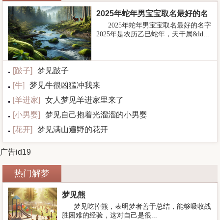
2025年蛇年男宝宝取名最好的名
2025年蛇年男宝宝取名最好的名字
字
2025年是农历乙巳蛇年，天干属&ld...
[
跛子
]
梦见跛子
[
牛
]
梦见牛很凶猛冲我来
[
羊进家
]
女人梦见羊进家里来了
[
小男婴
]
梦见自己抱着光溜溜的小男婴
[
花开
]
梦见满山遍野的花开
广告id19
热门解梦
梦见熊
梦见吃掉熊，表明梦者善于总结，能够吸收战
胜困难的经验，这对自己是很...