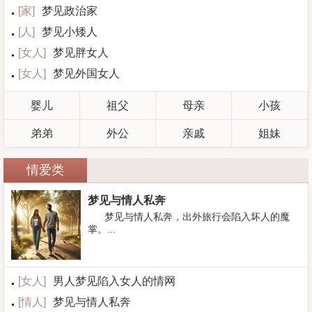
[
家
]
梦见政治家
[
人
]
梦见小矮人
[
女人
]
梦见胖女人
[
女人
]
梦见外国女人
婴儿
祖父
母亲
小孩
弟弟
外公
亲戚
姐妹
情爱类
梦见与情人私奔
梦见与情人私奔，出外旅行会陷入坏人的魔
掌。...
[
女人
]
男人梦见陷入女人的情网
[
情人
]
梦见与情人私奔