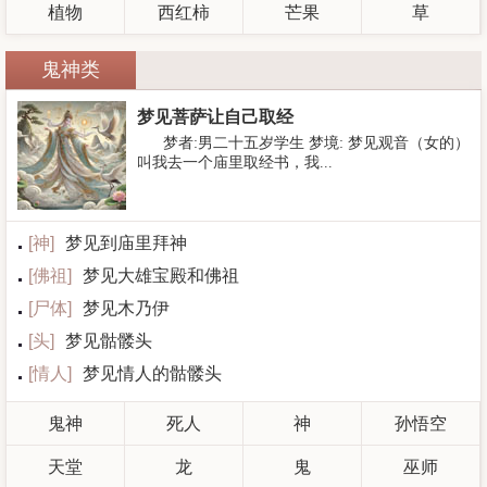
植物
西红柿
芒果
草
鬼神类
梦见菩萨让自己取经
梦者:男二十五岁学生 梦境: 梦见观音（女的）
叫我去一个庙里取经书，我...
[
神
]
梦见到庙里拜神
[
佛祖
]
梦见大雄宝殿和佛祖
[
尸体
]
梦见木乃伊
[
头
]
梦见骷髅头
[
情人
]
梦见情人的骷髅头
鬼神
死人
神
孙悟空
天堂
龙
鬼
巫师