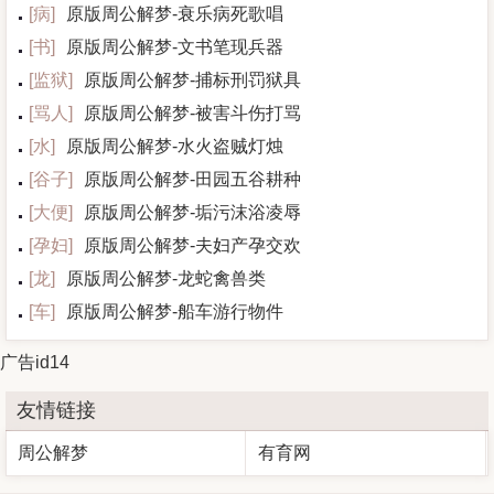
[
病
]
原版周公解梦-衰乐病死歌唱
[
书
]
原版周公解梦-文书笔现兵器
[
监狱
]
原版周公解梦-捕标刑罚狱具
[
骂人
]
原版周公解梦-被害斗伤打骂
[
水
]
原版周公解梦-水火盗贼灯烛
[
谷子
]
原版周公解梦-田园五谷耕种
[
大便
]
原版周公解梦-垢污沫浴凌辱
[
孕妇
]
原版周公解梦-夫妇产孕交欢
[
龙
]
原版周公解梦-龙蛇禽兽类
[
车
]
原版周公解梦-船车游行物件
广告id14
友情链接
周公解梦
有育网