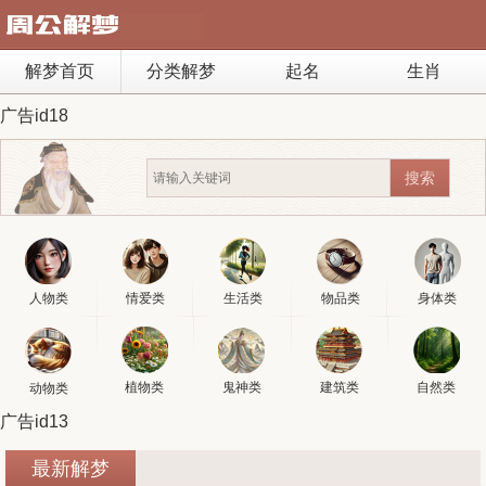
解梦首页
分类解梦
起名
生肖
广告id18
人物类
情爱类
生活类
物品类
身体类
植物类
鬼神类
建筑类
自然类
动物类
广告id13
最新解梦