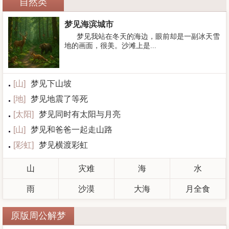
自然类
梦见海滨城市
梦见我站在冬天的海边，眼前却是一副冰天雪
地的画面，很美。沙滩上是...
[
山
]
梦见下山坡
[
地
]
梦见地震了等死
[
太阳
]
梦见同时有太阳与月亮
[
山
]
梦见和爸爸一起走山路
[
彩虹
]
梦见横渡彩虹
山
灾难
海
水
雨
沙漠
大海
月全食
原版周公解梦