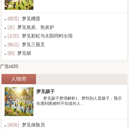
[
榴莲
]
梦见榴莲
[
炭
]
梦见焦炭、焦炭炉
[
太阳
]
梦见彩虹与太阳同时出现
[
物品
]
梦见三股叉
[
锁
]
梦见锁
广告id20
人物类
梦见跛子
梦见跛子梦境解析1、梦到别人是跛子，预示
你遇到困难时不知道向人...
[
保险
]
梦见保险员