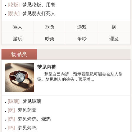
[
吃饭
]
梦见吃饭、用餐
[
朋友
]
梦见朋友打死人
骂人
欺负
游戏
病
游玩
吵架
争吵
理发
物品类
梦见内裤
梦见自己内裤，预示着隐私可能会被别人偷
窥。梦见别人的裤头，预示着...
[
玻璃
]
梦见玻璃
[
药
]
梦见药膏
[
鸡
]
梦见烤鸡、烧鸡
[
鸭
]
梦见烤鸭