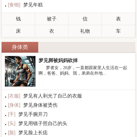
[
食物
]
梦见年糕
钱
被子
信
表
床
衣
礼物
车
身体类
梦见脚被妈妈砍掉
梦者女，20岁，一直都跟家里人生活在一起
啊，爸爸、妈妈、我，弟弟在外地...
[
衣服
]
梦见有人剥光了自己的衣服
[
身体
]
梦见身体被烫伤
[
手
]
梦见手腕开刀
[
头
]
梦见用镜子照自己的头
[
脸
]
梦见脸上长痣