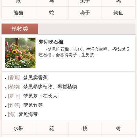
狼
马
虫子
鸡
熊猫
蛇
狮子
鳄鱼
植物类
梦见吃石榴
·梦见吃石榴，吉兆，生活会幸福。·孕妇梦见
吃石榴，会喜得贵子，生男孩...
[
香蕉
]
梦见卖香蕉
[
植物
]
梦见攀缘植物、攀援植物
[
萝卜
]
梦见萝卜在长大
[
竹笋
]
梦见竹笋
[
海
]
梦见海带
水果
花
桃
树