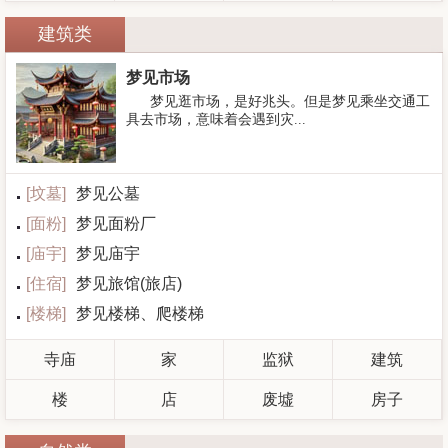
建筑类
梦见市场
梦见逛市场，是好兆头。但是梦见乘坐交通工
具去市场，意味着会遇到灾...
[
坟墓
]
梦见公墓
[
面粉
]
梦见面粉厂
[
庙宇
]
梦见庙宇
[
住宿
]
梦见旅馆(旅店)
[
楼梯
]
梦见楼梯、爬楼梯
寺庙
家
监狱
建筑
楼
店
废墟
房子