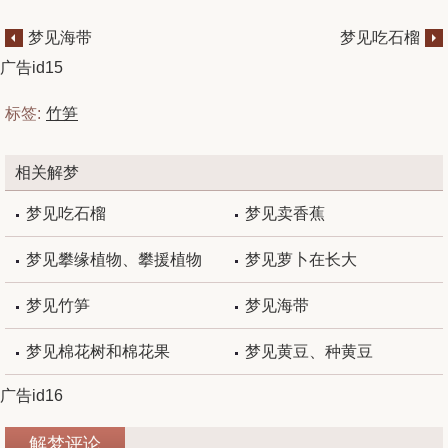
梦见海带
梦见吃石榴
广告id15
标签:
竹笋
相关解梦
梦见吃石榴
梦见卖香蕉
梦见攀缘植物、攀援植物
梦见萝卜在长大
梦见竹笋
梦见海带
梦见棉花树和棉花果
梦见黄豆、种黄豆
广告id16
解梦评论