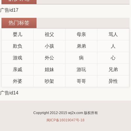
广告id17
热门标签
婴儿
祖父
母亲
骂人
欺负
小孩
弟弟
人
游戏
外公
病
心
亲戚
姐妹
游玩
兄弟
外婆
吵架
哥哥
异性
广告id14
Copyright 2012-2015 wj2x.com 版权所有
闽ICP备16019047号-18